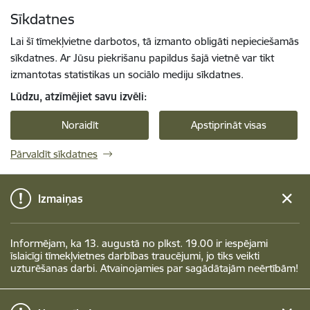
Pāriet uz lapas saturu
Sīkdatnes
Spied
lai meklētu
Enter
Lai šī tīmekļvietne darbotos, tā izmanto obligāti nepieciešamās
sīkdatnes. Ar Jūsu piekrišanu papildus šajā vietnē var tikt
izmantotas statistikas un sociālo mediju sīkdatnes.
Lūdzu, atzīmējiet savu izvēli:
Noraidīt
Apstiprināt visas
Pārvaldīt sīkdatnes
Izmaiņas
Informējam, ka 13. augustā no plkst. 19.00 ir iespējami
īslaicīgi tīmekļvietnes darbības traucējumi, jo tiks veikti
uzturēšanas darbi. Atvainojamies par sagādātajām neērtībām!