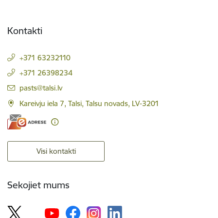
Kontakti
+371 63232110
+371 26398234
E-pasts:
pasts@talsi.lv
Kareivju iela 7, Talsi, Talsu novads, LV-3201
Visi kontakti
Sekojiet mums