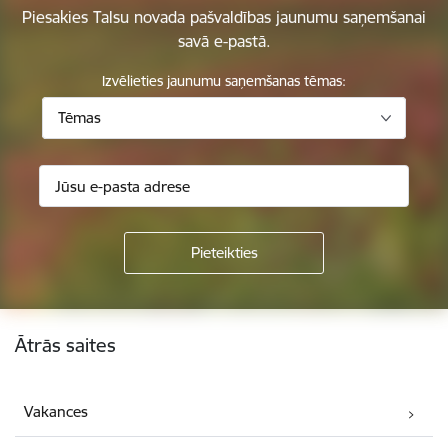
Piesakies Talsu novada pašvaldības jaunumu saņemšanai
savā e-pastā.
Izvēlieties jaunumu saņemšanas tēmas:
Tēmas
Kājene
Ātrās saites
Vakances