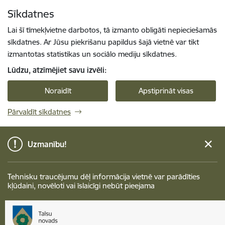
Pāriet uz lapas saturu
Sīkdatnes
Spied
lai meklētu
Enter
Lai šī tīmekļvietne darbotos, tā izmanto obligāti nepieciešamās
sīkdatnes. Ar Jūsu piekrišanu papildus šajā vietnē var tikt
izmantotas statistikas un sociālo mediju sīkdatnes.
Lūdzu, atzīmējiet savu izvēli:
Noraidīt
Apstiprināt visas
Pārvaldīt sīkdatnes
Uzmanību!
Tehnisku traucējumu dēļ informācija vietnē var parādīties
kļūdaini, novēloti vai īslaicīgi nebūt pieejama