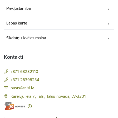
Piekļūstamība
Lapas karte
Sīkdatņu izvēles maiņa
Kontakti
+371 63232110
+371 26398234
E-pasts:
pasts@talsi.lv
Kareivju iela 7, Talsi, Talsu novads, LV-3201