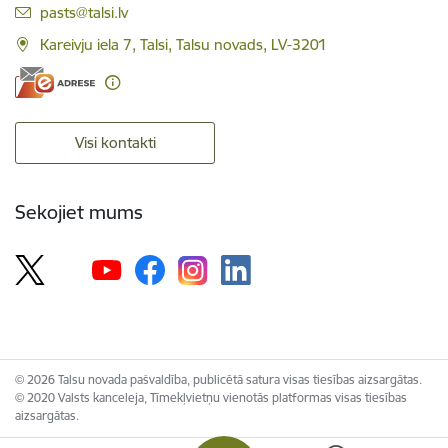
E-pasts:
pasts@talsi.lv
Kareivju iela 7, Talsi, Talsu novads, LV-3201
Visi kontakti
Sekojiet mums
© 2026 Talsu novada pašvaldība, publicētā satura visas tiesības aizsargātas.
© 2020 Valsts kanceleja, Tīmekļvietņu vienotās platformas visas tiesības
aizsargātas.