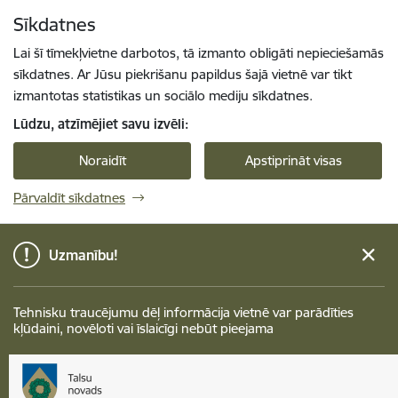
Pāriet uz lapas saturu
Sīkdatnes
Spied
lai meklētu
Enter
Lai šī tīmekļvietne darbotos, tā izmanto obligāti nepieciešamās
sīkdatnes. Ar Jūsu piekrišanu papildus šajā vietnē var tikt
izmantotas statistikas un sociālo mediju sīkdatnes.
Lūdzu, atzīmējiet savu izvēli:
Noraidīt
Apstiprināt visas
Pārvaldīt sīkdatnes
Uzmanību!
Tehnisku traucējumu dēļ informācija vietnē var parādīties
kļūdaini, novēloti vai īslaicīgi nebūt pieejama