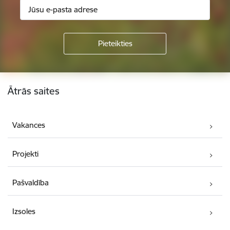
Kājene
Ātrās saites
Vakances
Projekti
Pašvaldība
Izsoles