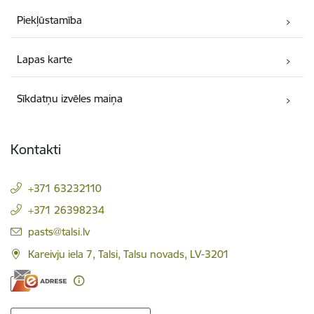
Piekļūstamība
Lapas karte
Sīkdatņu izvēles maiņa
Kontakti
+371 63232110
+371 26398234
E-pasts:
pasts@talsi.lv
Kareivju iela 7, Talsi, Talsu novads, LV-3201