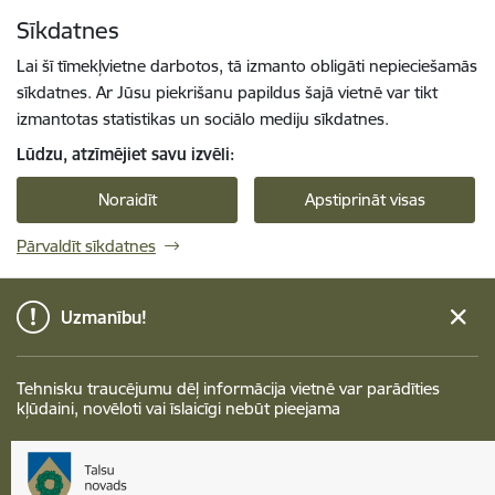
Pāriet uz lapas saturu
Sīkdatnes
Spied
lai meklētu
Enter
Lai šī tīmekļvietne darbotos, tā izmanto obligāti nepieciešamās
sīkdatnes. Ar Jūsu piekrišanu papildus šajā vietnē var tikt
izmantotas statistikas un sociālo mediju sīkdatnes.
Lūdzu, atzīmējiet savu izvēli:
Noraidīt
Apstiprināt visas
Pārvaldīt sīkdatnes
Uzmanību!
Tehnisku traucējumu dēļ informācija vietnē var parādīties
kļūdaini, novēloti vai īslaicīgi nebūt pieejama