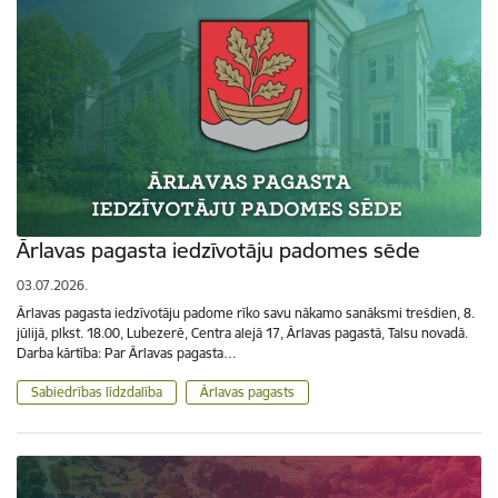
Ārlavas pagasta iedzīvotāju padomes sēde
03.07.2026.
Ārlavas pagasta iedzīvotāju padome rīko savu nākamo sanāksmi trešdien, 8.
jūlijā, plkst. 18.00, Lubezerē, Centra alejā 17, Ārlavas pagastā, Talsu novadā.
Darba kārtība: Par Ārlavas pagasta…
Sabiedrības līdzdalība
Ārlavas pagasts