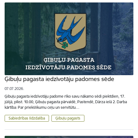
Ģibuļu pagasta iedzīvotāju padomes sēde
07.07.2026.
Ģibuļu pagasta iedzīvotāju padome rīko savu nākamo sēdi piektdien, 17.
jūlijā, plkst. 10.00, Ģibuļu pagasta pārvaldē, Pastendē, Dārza ielā 2. Darba
kārtība: Par priekšlikumu ceļu un servitūtu…
Sabiedrības līdzdalība
Ģibuļu pagasts