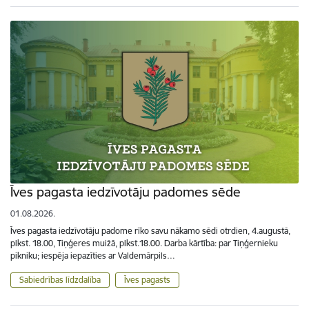
Īves pagasta iedzīvotāju padomes sēde
01.08.2026.
Īves pagasta iedzīvotāju padome rīko savu nākamo sēdi otrdien, 4.augustā,
plkst. 18.00, Tiņģeres muižā, plkst.18.00. Darba kārtība: par Tiņģernieku
pikniku; iespēja iepazīties ar Valdemārpils…
Sabiedrības līdzdalība
Īves pagasts