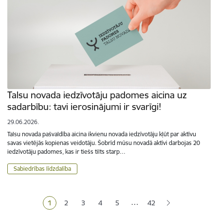
Talsu novada iedzīvotāju padomes aicina uz
sadarbību: tavi ierosinājumi ir svarīgi!
29.06.2026.
Talsu novada pašvaldība aicina ikvienu novada iedzīvotāju kļūt par aktīvu
savas vietējās kopienas veidotāju. Šobrīd mūsu novadā aktīvi darbojas 20
iedzīvotāju padomes, kas ir tiešs tilts starp…
Sabiedrības līdzdalība
Lapošana
…
1
2
3
4
5
42
Pašreizējā lapa
Lapa
Lapa
Lapa
Lapa