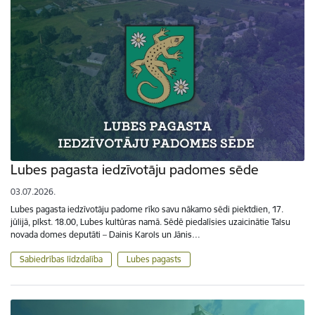
Lubes pagasta iedzīvotāju padomes sēde
03.07.2026.
Lubes pagasta iedzīvotāju padome rīko savu nākamo sēdi piektdien, 17.
jūlijā, plkst. 18.00, Lubes kultūras namā. Sēdē piedalīsies uzaicinātie Talsu
novada domes deputāti – Dainis Karols un Jānis…
Sabiedrības līdzdalība
Lubes pagasts