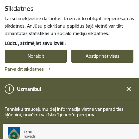
Pāriet uz lapas saturu
Sīkdatnes
Spied
lai meklētu
Enter
Lai šī tīmekļvietne darbotos, tā izmanto obligāti nepieciešamās
sīkdatnes. Ar Jūsu piekrišanu papildus šajā vietnē var tikt
izmantotas statistikas un sociālo mediju sīkdatnes.
Lūdzu, atzīmējiet savu izvēli:
Noraidīt
Apstiprināt visas
Pārvaldīt sīkdatnes
Uzmanību!
Tehnisku traucējumu dēļ informācija vietnē var parādīties
kļūdaini, novēloti vai īslaicīgi nebūt pieejama