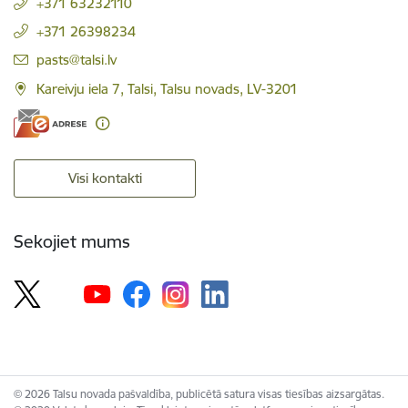
+371 63232110
+371 26398234
E-pasts:
pasts@talsi.lv
Kareivju iela 7, Talsi, Talsu novads, LV-3201
Visi kontakti
Sekojiet mums
© 2026 Talsu novada pašvaldība, publicētā satura visas tiesības aizsargātas.