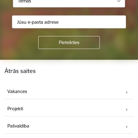
Tēmas
Kājene
Ātrās saites
Vakances
Projekti
Pašvaldība