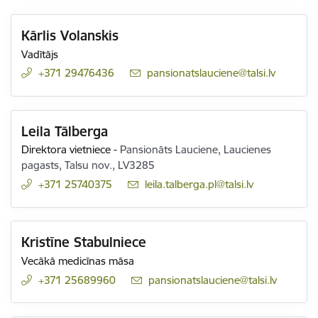
Kārlis Volanskis
Vadītājs
+371 29476436
E-pasts:
pansionatslauciene@talsi.lv
Leila Tālberga
Direktora vietniece
-
Pansionāts Lauciene, Laucienes
pagasts, Talsu nov., LV3285
+371 25740375
E-pasts:
leila.talberga.pl@talsi.lv
Kristīne Stabulniece
Vecākā medicīnas māsa
+371 25689960
E-pasts:
pansionatslauciene@talsi.lv