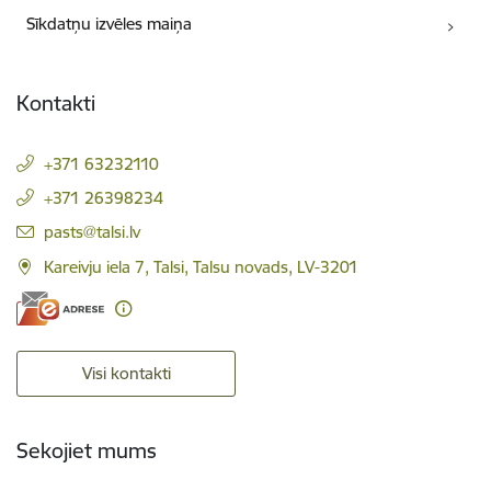
Sīkdatņu izvēles maiņa
Kontakti
+371 63232110
+371 26398234
E-pasts:
pasts@talsi.lv
Kareivju iela 7, Talsi, Talsu novads, LV-3201
Visi kontakti
Sekojiet mums