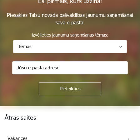
Esi pirmais, kurš uzzina!
Piesakies Talsu novada pašvaldības jaunumu saņemšanai
savā e-pastā.
Izvēlieties jaunumu saņemšanas tēmas:
Tēmas
Kājene
Ātrās saites
Vakances