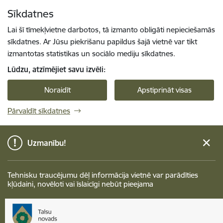
Pāriet uz lapas saturu
Sīkdatnes
Spied
lai meklētu
Enter
Lai šī tīmekļvietne darbotos, tā izmanto obligāti nepieciešamās
sīkdatnes. Ar Jūsu piekrišanu papildus šajā vietnē var tikt
izmantotas statistikas un sociālo mediju sīkdatnes.
Lūdzu, atzīmējiet savu izvēli:
Noraidīt
Apstiprināt visas
Pārvaldīt sīkdatnes
Uzmanību!
Tehnisku traucējumu dēļ informācija vietnē var parādīties
kļūdaini, novēloti vai īslaicīgi nebūt pieejama