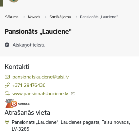
Sākums
Novads
Sociālā joma
Pansionāts „Lauciene”
Pansionāts „Lauciene”
Atskaņot tekstu
Kontakti
E-pasts:
pansionatslauciene@talsi.lv
+371 29476436
www.pansionatslauciene.lv
Atrašanās vieta
Pansionāts „Lauciene”, Laucienes pagasts, Talsu novads,
LV-3285