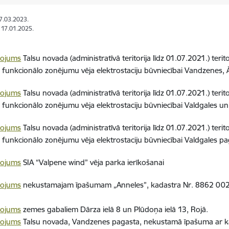
07.03.2023.
: 17.01.2025.
nojums
Talsu novada (administratīvā teritorija līdz 01.07.2021.) teri
u funkcionālo zonējumu vēja elektrostaciju būvniecībai Vandzenes,
nojums
Talsu novada (administratīvā teritorija līdz 01.07.2021.) teri
u funkcionālo zonējumu vēja elektrostaciju būvniecībai Valdgales u
nojums
Talsu novada (administratīvā teritorija līdz 01.07.2021.) teri
u funkcionālo zonējumu vēja elektrostaciju būvniecībai Valdgales p
nojums
SIA “Valpene wind” vēja parka ierīkošanai
nojums
nekustamajam īpašumam „Anneles”, kadastra Nr. 8862 002 
nojums
zemes gabaliem Dārza ielā 8 un Plūdoņa ielā 13, Rojā.
nojums
Talsu novada, Vandzenes pagasta, nekustamā īpašuma ar 