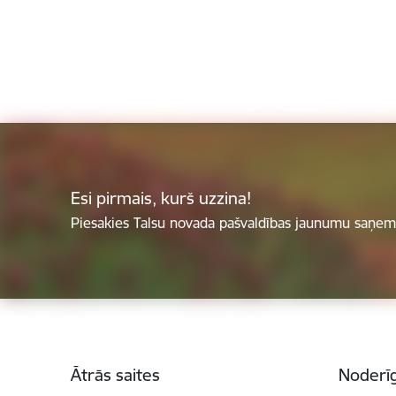
Esi pirmais, kurš uzzina!
Piesakies Talsu novada pašvaldības jaunumu saņemš
Kājene
Ātrās saites
Noderīg