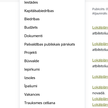
Iestādes
Publicēts: 
Kapitālsabiedrības
Atjaunināts
Biedrības
Lokālplā
Budžets
atbilstoš
Dokumenti
Lokālplā
Pašvaldības publiskais pārskats
atbilstoš
Projekti
Lokālplā
Būvvalde
atbilstoš
Iepirkumi
Lokālplā
Izsoles
Īpašumi
Lokālplā
novadā.
Vakances
Lokālplā
Trauksmes celšana
Lokālplā