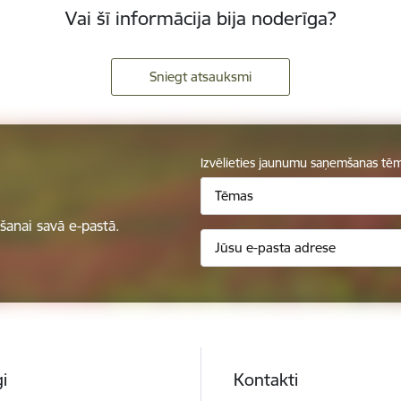
Vai šī informācija bija noderīga?
Sniegt atsauksmi
Izvēlieties jaunumu saņemšanas tē
Tēmas
anai savā e-pastā.
i
Kontakti