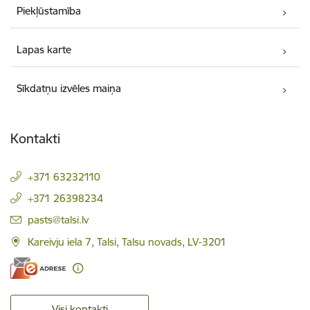
Piekļūstamība
Lapas karte
Sīkdatņu izvēles maiņa
Kontakti
+371 63232110
+371 26398234
E-pasts:
pasts@talsi.lv
Kareivju iela 7, Talsi, Talsu novads, LV-3201
Visi kontakti