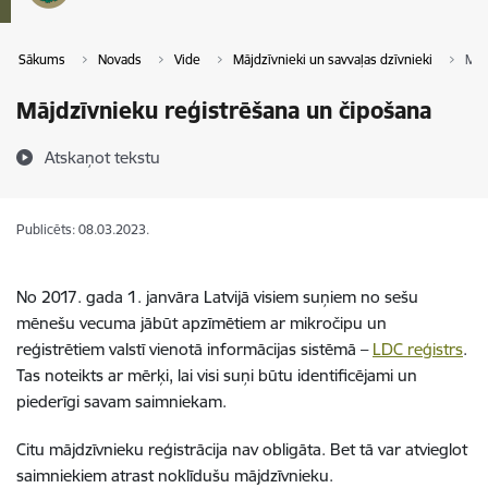
Sākums
Novads
Vide
Mājdzīvnieki un savvaļas dzīvnieki
Māj
Mājdzīvnieku reģistrēšana un čipošana
Atskaņot tekstu
Publicēts: 08.03.2023.
No 2017. gada 1. janvāra Latvijā visiem suņiem no sešu
mēnešu vecuma jābūt apzīmētiem ar mikročipu un
reģistrētiem valstī vienotā informācijas sistēmā –
LDC reģistrs
.
Tas noteikts ar mērķi, lai visi suņi būtu identificējami un
piederīgi savam saimniekam.
Citu mājdzīvnieku reģistrācija nav obligāta. Bet tā var atvieglot
saimniekiem atrast noklīdušu mājdzīvnieku.