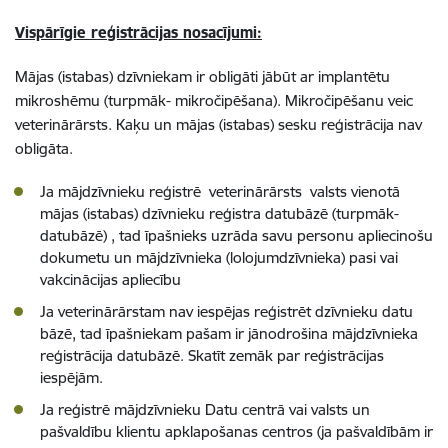
Vispārīgie reģistrācijas nosacījumi:
Mājas (istabas) dzīvniekam ir obligāti jābūt ar implantētu
mikroshēmu (turpmāk- mikročipēšana). Mikročipēšanu veic
veterinārārsts. Kaķu un mājas (istabas) sesku reģistrācija nav
obligāta.
Ja mājdzīvnieku reģistrē veterinārārsts valsts vienotā
mājas (istabas) dzīvnieku reģistra datubāzē (turpmāk-
datubāzē) , tad īpašnieks uzrāda savu personu apliecinošu
dokumetu un mājdzīvnieka (lolojumdzīvnieka) pasi vai
vakcinācijas apliecību
Ja veterinārārstam nav iespējas reģistrēt dzīvnieku datu
bāzē, tad īpašniekam pašam ir jānodrošina mājdzīvnieka
reģistrācija datubāzē. Skatīt zemāk par reģistrācijas
iespējām.
Ja reģistrē mājdzīvnieku Datu centrā vai valsts un
pašvaldību klientu apklapošanas centros (ja pašvaldībām ir