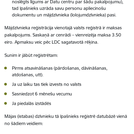
noslēgts līgums ar Datu centru par šādu pakalpojumu),
tad īpašnieks uzrāda savu personu apliecinošu
dokumentu un mājdzīvnieka (lolojumdzīvnieka) pasi.
Mājdzīvnieka reģistrācija vienotajā valsts reģistrā ir maksas
pakalpojums. Saskaņā ar cenrādi – vienreizēja maksa 3.50
eiro. Apmaksu veic pēc LDC sagatavotā rēķina.
Sunim ir jābūt reģistrētam:
Pirms atsavināšanas (pārdošanas, dāvināšanas,
atdošanas, utt).
Ja uz laiku tas tiek izvests no valsts
Sasniedzot 6 mēnešu vecumu
Ja piedalās izstādēs
Mājas (istabas) dzīvnieku tā īpašnieks reģistrē datubāzē vienā
no šādiem veidiem: