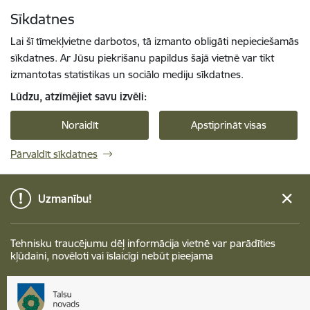
Pāriet uz lapas saturu
Sīkdatnes
Spied
lai meklētu
Enter
Lai šī tīmekļvietne darbotos, tā izmanto obligāti nepieciešamās
sīkdatnes. Ar Jūsu piekrišanu papildus šajā vietnē var tikt
izmantotas statistikas un sociālo mediju sīkdatnes.
Lūdzu, atzīmējiet savu izvēli:
Noraidīt
Apstiprināt visas
Pārvaldīt sīkdatnes
Uzmanību!
Tehnisku traucējumu dēļ informācija vietnē var parādīties
kļūdaini, novēloti vai īslaicīgi nebūt pieejama