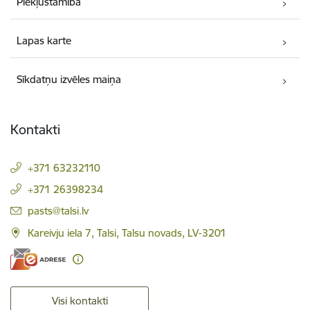
Piekļūstamība
Lapas karte
Sīkdatņu izvēles maiņa
Kontakti
+371 63232110
+371 26398234
E-pasts:
pasts@talsi.lv
Kareivju iela 7, Talsi, Talsu novads, LV-3201
Visi kontakti