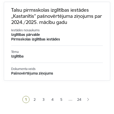
Talsu pirmsskolas izglītības iestādes
„Kastanītis” pašnovērtējuma ziņojums par
2024./2025. mācību gadu
Iestādes nosaukums
Izglītības pārvalde
Pirmsskolas izglītības iestādes
Tēma
Izglītība
Dokumenta veids
Pašnovērtējuma ziņojums
Lapošana
…
1
2
3
4
5
24
Pašreizējā lapa
Lapa
Lapa
Lapa
Lapa