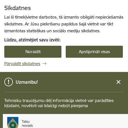
Pāriet uz lapas saturu
Sīkdatnes
Spied
lai meklētu
Enter
Lai šī tīmekļvietne darbotos, tā izmanto obligāti nepieciešamās
sīkdatnes. Ar Jūsu piekrišanu papildus šajā vietnē var tikt
izmantotas statistikas un sociālo mediju sīkdatnes.
Lūdzu, atzīmējiet savu izvēli:
Noraidīt
Apstiprināt visas
Pārvaldīt sīkdatnes
Uzmanību!
Tehnisku traucējumu dēļ informācija vietnē var parādīties
kļūdaini, novēloti vai īslaicīgi nebūt pieejama