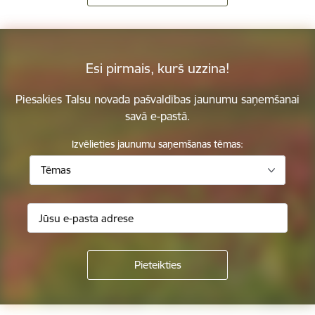
Esi pirmais, kurš uzzina!
Piesakies Talsu novada pašvaldības jaunumu saņemšanai
savā e-pastā.
Izvēlieties jaunumu saņemšanas tēmas:
Tēmas
Kājene