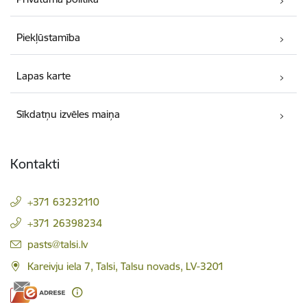
Piekļūstamība
Lapas karte
Sīkdatņu izvēles maiņa
Kontakti
+371 63232110
+371 26398234
E-pasts:
pasts@talsi.lv
Kareivju iela 7, Talsi, Talsu novads, LV-3201