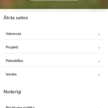
Kājene
Ātrās saites
Vakances
Projekti
Pašvaldība
Izsoles
Noderīgi
Privātuma politika