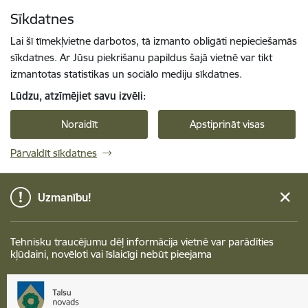
Pāriet uz lapas saturu
Sīkdatnes
Spied
lai meklētu
Enter
Lai šī tīmekļvietne darbotos, tā izmanto obligāti nepieciešamās
sīkdatnes. Ar Jūsu piekrišanu papildus šajā vietnē var tikt
izmantotas statistikas un sociālo mediju sīkdatnes.
Lūdzu, atzīmējiet savu izvēli:
Noraidīt
Apstiprināt visas
Pārvaldīt sīkdatnes
Uzmanību!
Tehnisku traucējumu dēļ informācija vietnē var parādīties
kļūdaini, novēloti vai īslaicīgi nebūt pieejama