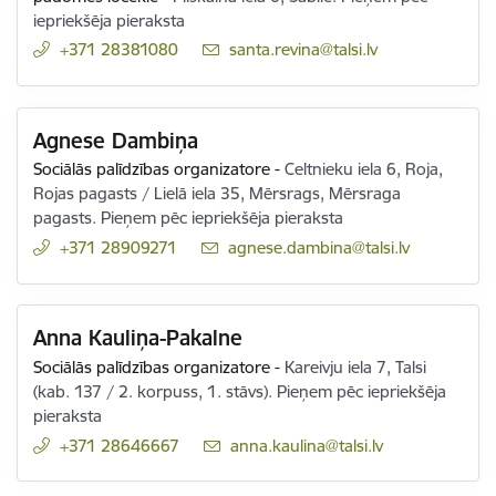
iepriekšēja pieraksta
+371 28381080
E-pasts:
santa.revina@talsi.lv
Agnese Dambiņa
Sociālās palīdzības organizatore
-
Celtnieku iela 6, Roja,
Rojas pagasts / Lielā iela 35, Mērsrags, Mērsraga
pagasts. Pieņem pēc iepriekšēja pieraksta
+371 28909271
E-pasts:
agnese.dambina@talsi.lv
Anna Kauliņa-Pakalne
Sociālās palīdzības organizatore
-
Kareivju iela 7, Talsi
(kab. 137 / 2. korpuss, 1. stāvs). Pieņem pēc iepriekšēja
pieraksta
+371 28646667
E-pasts:
anna.kaulina@talsi.lv