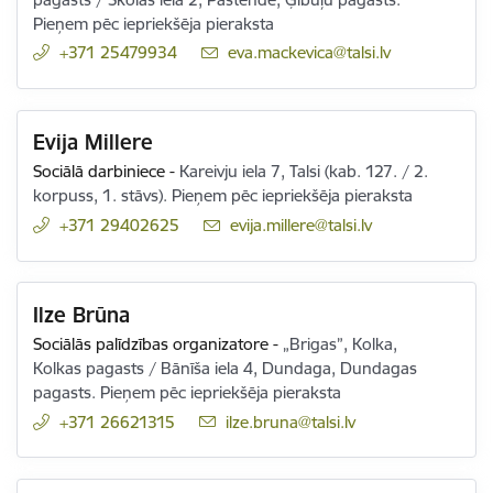
Pieņem pēc iepriekšēja pieraksta
+371 25479934
E-pasts:
eva.mackevica@talsi.lv
Evija Millere
Sociālā darbiniece
-
Kareivju iela 7, Talsi (kab. 127. / 2.
korpuss, 1. stāvs). Pieņem pēc iepriekšēja pieraksta
+371 29402625
E-pasts:
evija.millere@talsi.lv
Ilze Brūna
Sociālās palīdzības organizatore
-
„Brigas”, Kolka,
Kolkas pagasts / Bānīša iela 4, Dundaga, Dundagas
pagasts. Pieņem pēc iepriekšēja pieraksta
+371 26621315
E-pasts:
ilze.bruna@talsi.lv