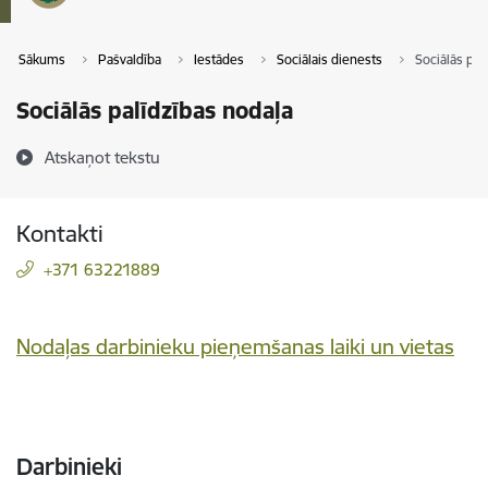
Sākums
Pašvaldība
Iestādes
Sociālais dienests
Sociālās pal
Sociālās palīdzības nodaļa
Atskaņot tekstu
Kontakti
+371 63221889
Nodaļas darbinieku pieņemšanas laiki un vietas
Darbinieki