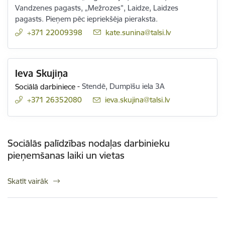
Vandzenes pagasts, „Mežrozes”, Laidze, Laidzes
pagasts. Pieņem pēc iepriekšēja pieraksta.
+371 22009398
E-pasts:
kate.sunina@talsi.lv
Ieva Skujiņa
Sociālā darbiniece
-
Stendē, Dumpīšu iela 3A
+371 26352080
E-pasts:
ieva.skujina@talsi.lv
Sociālās palīdzības nodaļas darbinieku
pieņemšanas laiki un vietas
Skatīt vairāk