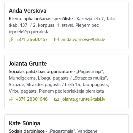
Anda Vorslova
Klientu apkalpošanas speciāliste
-
Kareivju iela 7, Talsi
(kab. 137. / 2. korpuss, 1. stāvs). Pieņem pēc
iepriekšēja pieraksta
+371 25600157
E-pasts:
anda.vorslova@talsi.lv
Jolanta Grunte
Sociālās palīdzības organizatore
-
„Pagastmāja”,
Mundigciems, Lībagu pagasts / „Strazdes muiža”,
Strazde, Strazdes pagasts / Lielā 15, Jaunpagasts,
Virbu pagasts. Pieņem pēc iepriekšēja pieraksta
+371 28381646
E-pasts:
jolanta.grunte@talsi.lv
Kate Sūniņa
Sociālā darbiniece
-
„Pagastmāja”, Vandzene,