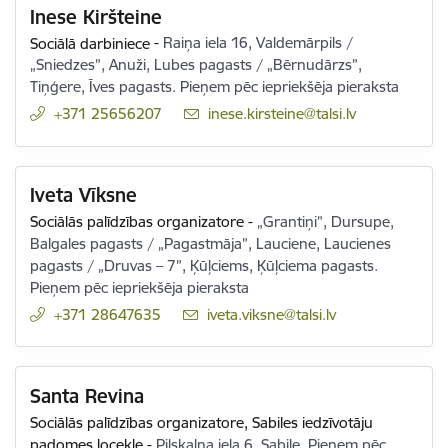
Inese Kiršteine
Sociālā darbiniece
-
Raiņa iela 16, Valdemārpils /
„Sniedzes”, Anuži, Lubes pagasts / „Bērnudārzs”,
Tiņģere, Īves pagasts. Pieņem pēc iepriekšēja pieraksta
+371 25656207
E-pasts:
inese.kirsteine@talsi.lv
Iveta Vīksne
Sociālās palīdzības organizatore
-
„Grantiņi”, Dursupe,
Balgales pagasts / „Pagastmāja”, Lauciene, Laucienes
pagasts / „Druvas – 7”, Ķūļciems, Ķūļciema pagasts.
Pieņem pēc iepriekšēja pieraksta
+371 28647635
E-pasts:
iveta.viksne@talsi.lv
Santa Revina
Sociālās palīdzības organizatore,
Sabiles iedzīvotāju
padomes locekle
-
Pilskalna iela 6, Sabile. Pieņem pēc