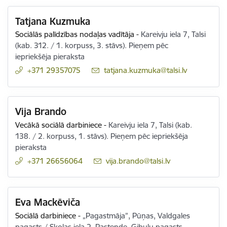
Tatjana Kuzmuka
Sociālās palīdzības nodaļas vadītāja
-
Kareivju iela 7, Talsi
(kab. 312. / 1. korpuss, 3. stāvs). Pieņem pēc
iepriekšēja pieraksta
+371 29357075
E-pasts:
tatjana.kuzmuka@talsi.lv
Vija Brando
Vecākā sociālā darbiniece
-
Kareivju iela 7, Talsi (kab.
138. / 2. korpuss, 1. stāvs). Pieņem pēc iepriekšēja
pieraksta
+371 26656064
E-pasts:
vija.brando@talsi.lv
Eva Mackēviča
Sociālā darbiniece
-
„Pagastmāja”, Pūņas, Valdgales
pagasts / Skolas iela 2, Pastende, Ģibuļu pagasts.