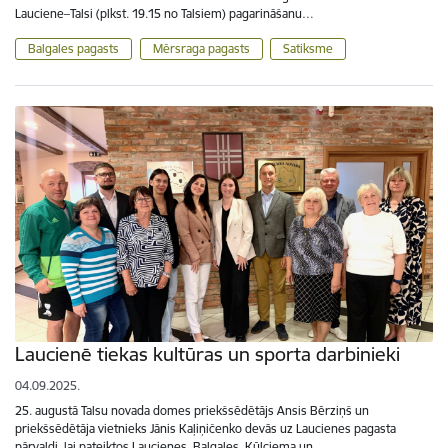
Lauciene–Talsi (plkst. 19.15 no Talsiem) pagarināšanu…
Balgales pagasts
Mērsraga pagasts
Satiksme
Laucienē tiekas kultūras un sporta darbinieki
04.09.2025.
25. augustā Talsu novada domes priekšsēdētājs Ansis Bērziņš un
priekšsēdētāja vietnieks Jānis Kaļiņičenko devās uz Laucienes pagasta
pārvaldi, lai pateiktos Laucienes, Balgales, Ķūļciema un…