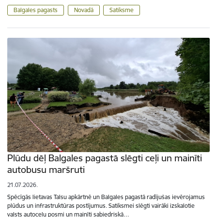
Balgales pagasts
Novadā
Satiksme
Plūdu dēļ Balgales pagastā slēgti ceļi un mainīti
autobusu maršruti
21.07.2026.
Spēcīgās lietavas Talsu apkārtnē un Balgales pagastā radījušas ievērojamus
plūdus un infrastruktūras postījumus. Satiksmei slēgti vairāki izskalotie
valsts autoceļu posmi un mainīti sabiedriskā…