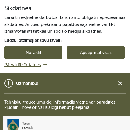
Pāriet uz lapas saturu
Sīkdatnes
Spied
lai meklētu
Enter
Lai šī tīmekļvietne darbotos, tā izmanto obligāti nepieciešamās
sīkdatnes. Ar Jūsu piekrišanu papildus šajā vietnē var tikt
izmantotas statistikas un sociālo mediju sīkdatnes.
Lūdzu, atzīmējiet savu izvēli:
Noraidīt
Apstiprināt visas
Pārvaldīt sīkdatnes
Uzmanību!
Tehnisku traucējumu dēļ informācija vietnē var parādīties
kļūdaini, novēloti vai īslaicīgi nebūt pieejama