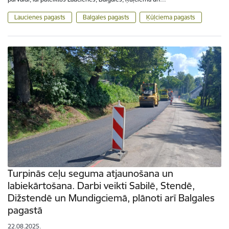
Laucienes pagasts
Balgales pagasts
Ķūļciema pagasts
Turpinās ceļu seguma atjaunošana un
labiekārtošana. Darbi veikti Sabilē, Stendē,
Dižstendē un Mundigciemā, plānoti arī Balgales
pagastā
22.08.2025.