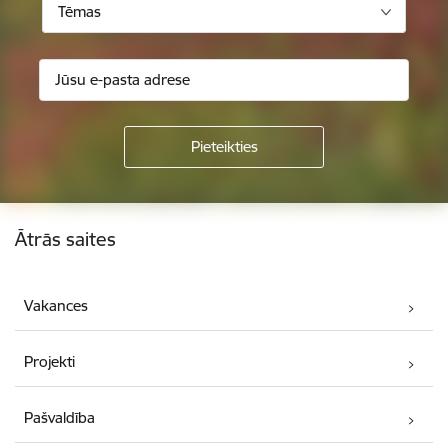
Tēmas
Kājene
Ātrās saites
Vakances
Projekti
Pašvaldība