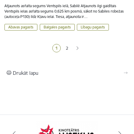
Atjaunots asfalta segums Ventspils ielā, Sabilē Atjaunots ilgi gaidītais
Ventspils ielas asfalta segums 0,625 km posmā, sākot no Sabiles robežas
(autoceļa P130) līdz Kļavu ielai. Tiesa, atjaunota ir…
Abavas pagasts
Balgales pagasts
Lībagu pagasts
Lapošana
1
2
Pašreizējā lapa
Lapa
Drukāt lapu