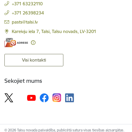
+371 63232110
+371 26398234
E-pasts:
pasts@talsi.lv
Kareivju iela 7, Talsi, Talsu novads, LV-3201
Visi kontakti
Sekojiet mums
© 2026 Talsu novada pašvaldība, publicētā satura visas tiesības aizsargātas.