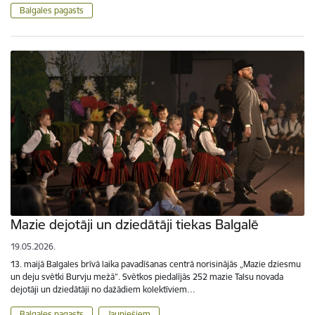
Balgales pagasts
Mazie dejotāji un dziedātāji tiekas Balgalē
19.05.2026.
13. maijā Balgales brīvā laika pavadīšanas centrā norisinājās „Mazie dziesmu
un deju svētki Burvju mežā”. Svētkos piedalījās 252 mazie Talsu novada
dejotāji un dziedātāji no dažādiem kolektīviem…
Balgales pagasts
Jauniešiem