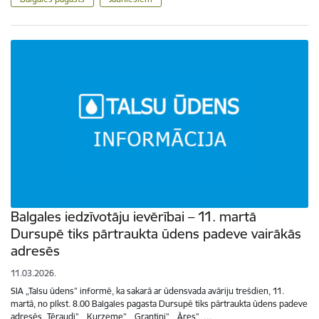
Balgales iedzīvotāju ievērībai – 11. martā
Dursupē tiks pārtraukta ūdens padeve vairākās
adresēs
11.03.2026.
SIA „Talsu ūdens” informē, ka sakarā ar ūdensvada avāriju trešdien, 11.
martā, no plkst. 8.00 Balgales pagasta Dursupē tiks pārtraukta ūdens padeve
adresēs „Tēraudi”, „Kurzeme”, „Grantiņi”, „Āres”, …