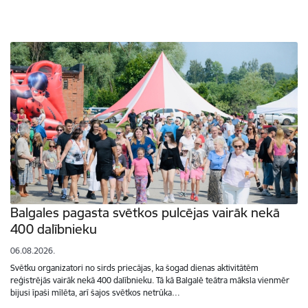
Balgales pagasta svētkos pulcējas vairāk nekā
400 dalībnieku
06.08.2026.
Svētku organizatori no sirds priecājas, ka šogad dienas aktivitātēm
reģistrējās vairāk nekā 400 dalībnieku. Tā kā Balgalē teātra māksla vienmēr
bijusi īpaši mīlēta, arī šajos svētkos netrūka…