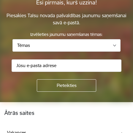
Esi pirmais, kurš uzzina!
Piesakies Talsu novada pašvaldības jaunumu saņemšanai
savā e-pastā.
Izvēlieties jaunumu saņemšanas tēmas:
Tēmas
Kājene
Ātrās saites
Vakances