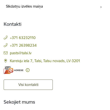
Sīkdatņu izvēles maiņa
Kontakti
+371 63232110
+371 26398234
E-pasts:
pasts@talsi.lv
Kareivju iela 7, Talsi, Talsu novads, LV-3201
Visi kontakti
Sekojiet mums