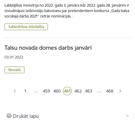
Labklājības ministrija no 2022. gada 3. janvāra līdz 2022. gada 28. janvārim ir
izsludinājusi iedzīvotāju balsošanu par pretendentiem konkursa „Gada balva
sociālajā darbā 2021” četrās nominācijās…
Sabiedrības līdzdalība
Talsu novada domes darbs janvārī
03.01.2022.
Novadā
Lapošana
…
…
1
459
460
461
462
463
468
Lapa
Lapa
Pašreizējā lapa
Lapa
Lapa
Drukāt lapu