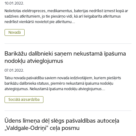
10.01.2022.
Nolietotas elektropreces, medikamentus, baterijas nedrīkst izmest kopā ar
sadzīves atkritumiem, jo tie piesārņo vidi, kā arī lielgabarīta atkritumus
nedrīkst vienkārši novietot pie atkritumu…
Novadā
Barikāžu dalībnieki saņem nekustamā īpašuma
nodokļu atvieglojumus
07.01.2022.
Talsu novada pašvaldība saviem novada iedzīvotājiem, kuriem piešķirts
barikāžu dalībnieka statuss, piemēro nekustamā īpašuma nodokļu
atvieglojumus. Nekustamā īpašuma nodokļu atvieglojumus…
Sociālā aizsardzība
Ūdens līmeņa dēļ slēgs pašvaldības autoceļa
„Valdgale-Odriņi” ceļa posmu