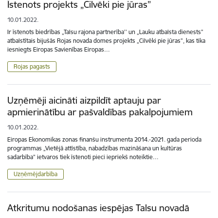
Īstenots projekts „Cilvēki pie jūras”
10.01.2022.
Ir īstenots biedrības „Talsu rajona partnerība’’ un „Lauku atbalsta dienests”
atbalstītais bijušās Rojas novada domes projekts „Cilvēki pie jūras”, kas tika
iesniegts Eiropas Savienības Eiropas…
Rojas pagasts
Uzņēmēji aicināti aizpildīt aptauju par
apmierinātību ar pašvaldības pakalpojumiem
10.01.2022.
Eiropas Ekonomikas zonas finanšu instrumenta 2014.-2021. gada perioda
programmas „Vietējā attīstība, nabadzības mazināšana un kultūras
sadarbība” ietvaros tiek īstenoti pieci iepriekš noteiktie…
Uzņēmējdarbība
Atkritumu nodošanas iespējas Talsu novadā