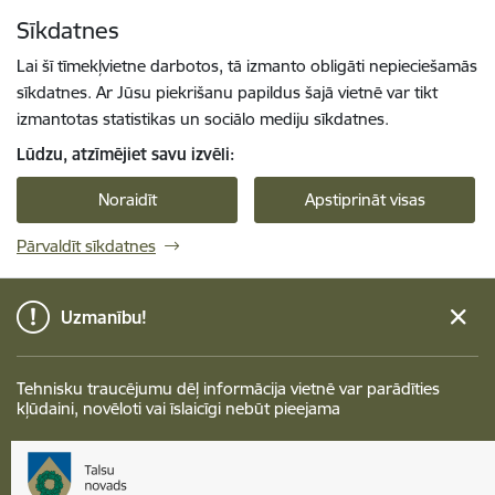
Pāriet uz lapas saturu
Sīkdatnes
Spied
lai meklētu
Enter
Lai šī tīmekļvietne darbotos, tā izmanto obligāti nepieciešamās
sīkdatnes. Ar Jūsu piekrišanu papildus šajā vietnē var tikt
izmantotas statistikas un sociālo mediju sīkdatnes.
Lūdzu, atzīmējiet savu izvēli:
Noraidīt
Apstiprināt visas
Pārvaldīt sīkdatnes
Uzmanību!
Tehnisku traucējumu dēļ informācija vietnē var parādīties
kļūdaini, novēloti vai īslaicīgi nebūt pieejama