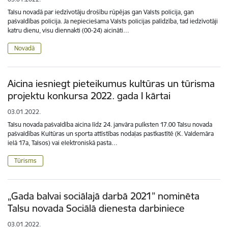
Talsu novadā par iedzīvotāju drošību rūpējas gan Valsts policija, gan
pašvaldības policija. Ja nepieciešama Valsts policijas palīdzība, tad iedzīvotāji
katru dienu, visu diennakti (00-24) aicināti…
Novadā
Aicina iesniegt pieteikumus kultūras un tūrisma
projektu konkursa 2022. gada I kārtai
03.01.2022.
Talsu novada pašvaldība aicina līdz 24. janvāra pulksten 17.00 Talsu novada
pašvaldības Kultūras un sporta attīstības nodaļas pastkastītē (K. Valdemāra
ielā 17a, Talsos) vai elektroniskā pasta…
Tūrisms
„Gada balvai sociālajā darbā 2021” nominēta
Talsu novada Sociālā dienesta darbiniece
03.01.2022.