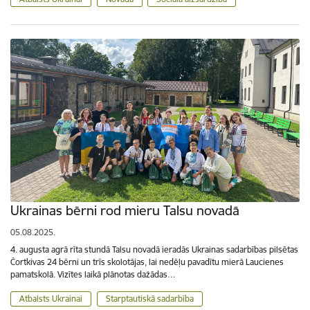
Ukrainas bērni rod mieru Talsu novadā
05.08.2025.
4. augusta agrā rīta stundā Talsu novadā ieradās Ukrainas sadarbības pilsētas
Čortkivas 24 bērni un trīs skolotājas, lai nedēļu pavadītu mierā Laucienes
pamatskolā. Vizītes laikā plānotas dažādas…
Atbalsts Ukrainai
Starptautiskā sadarbība