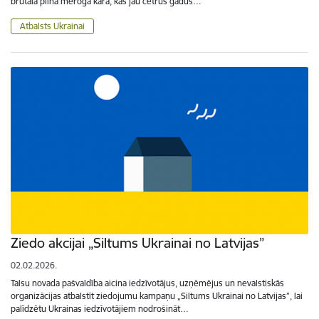
brutālā pilna mēroga karā, kas jau četrus gadus…
Atbalsts Ukrainai
Ziedo akcijai „Siltums Ukrainai no Latvijas”
02.02.2026.
Talsu novada pašvaldība aicina iedzīvotājus, uzņēmējus un nevalstiskās
organizācijas atbalstīt ziedojumu kampaņu „Siltums Ukrainai no Latvijas”, lai
palīdzētu Ukrainas iedzīvotājiem nodrošināt…