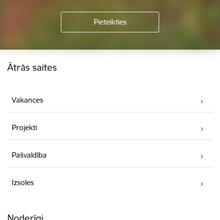
Kājene
Ātrās saites
Vakances
Projekti
Pašvaldība
Izsoles
Noderīgi