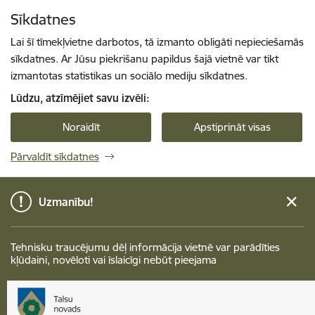
Pāriet uz lapas saturu
Sīkdatnes
Spied
lai meklētu
Enter
Lai šī tīmekļvietne darbotos, tā izmanto obligāti nepieciešamās
sīkdatnes. Ar Jūsu piekrišanu papildus šajā vietnē var tikt
izmantotas statistikas un sociālo mediju sīkdatnes.
Lūdzu, atzīmējiet savu izvēli:
Noraidīt
Apstiprināt visas
Pārvaldīt sīkdatnes
Uzmanību!
Tehnisku traucējumu dēļ informācija vietnē var parādīties
kļūdaini, novēloti vai īslaicīgi nebūt pieejama