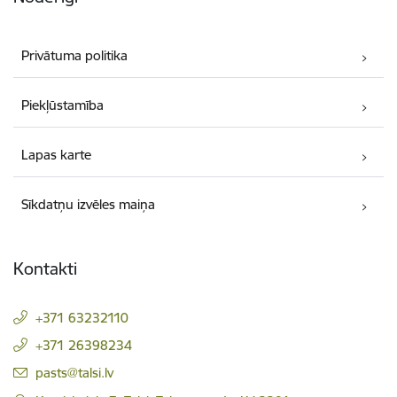
Privātuma politika
Piekļūstamība
Lapas karte
Sīkdatņu izvēles maiņa
Kontakti
+371 63232110
+371 26398234
E-pasts:
pasts@talsi.lv