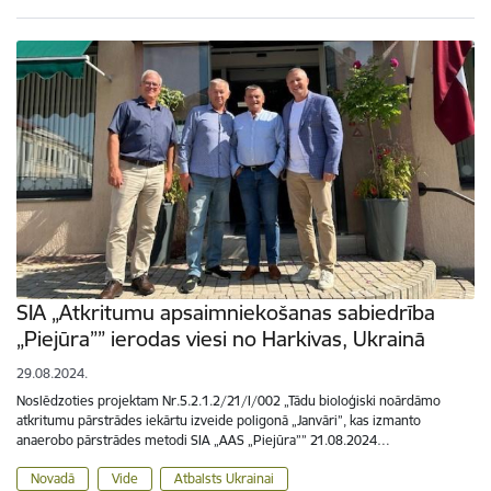
SIA „Atkritumu apsaimniekošanas sabiedrība
„Piejūra”” ierodas viesi no Harkivas, Ukrainā
29.08.2024.
Noslēdzoties projektam Nr.5.2.1.2/21/I/002 „Tādu bioloģiski noārdāmo
atkritumu pārstrādes iekārtu izveide poligonā „Janvāri”, kas izmanto
anaerobo pārstrādes metodi SIA „AAS „Piejūra”” 21.08.2024…
Novadā
Vide
Atbalsts Ukrainai