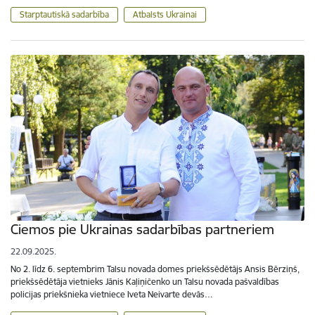
Starptautiskā sadarbība
Atbalsts Ukrainai
Ciemos pie Ukrainas sadarbības partneriem
22.09.2025.
No 2. līdz 6. septembrim Talsu novada domes priekšsēdētājs Ansis Bērziņš,
priekšsēdētāja vietnieks Jānis Kaļiņičenko un Talsu novada pašvaldības
policijas priekšnieka vietniece Iveta Neivarte devās…