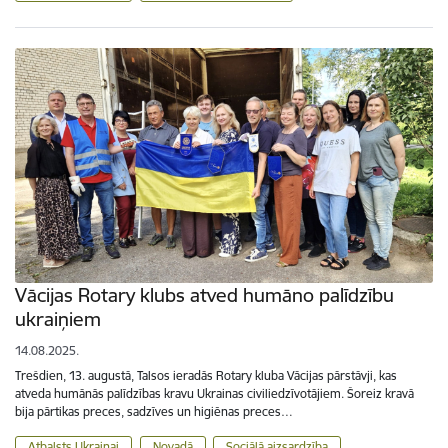
Vācijas Rotary klubs atved humāno palīdzību
ukraiņiem
14.08.2025.
Trešdien, 13. augustā, Talsos ieradās Rotary kluba Vācijas pārstāvji, kas
atveda humānās palīdzības kravu Ukrainas civiliedzīvotājiem. Šoreiz kravā
bija pārtikas preces, sadzīves un higiēnas preces…
Atbalsts Ukrainai
Novadā
Sociālā aizsardzība