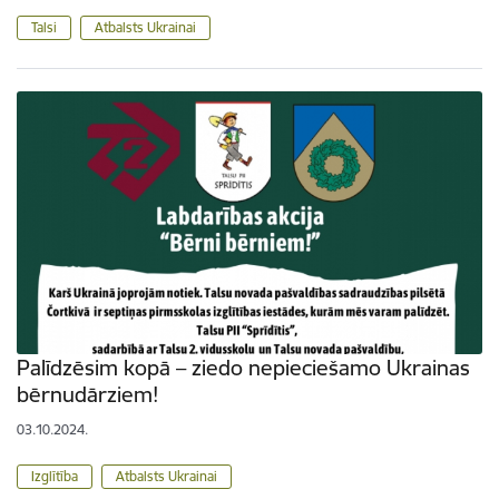
Talsi
Atbalsts Ukrainai
Palīdzēsim kopā – ziedo nepieciešamo Ukrainas
bērnudārziem!
03.10.2024.
Izglītība
Atbalsts Ukrainai