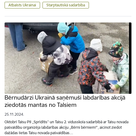
Atbalsts Ukrainai
Starptautiskā sadarbība
Bērnudārzi Ukrainā saņēmuši labdarības akcijā
ziedotās mantas no Talsiem
25.11.2024.
Oktobrī Talsu PII „Sprīdītis” un Talsu 2. vidusskola sadarbībā ar Talsu novada
pašvaldību organizēja labdarības akciju „Bērni bērniem!”, aicinot ziedot
dažādas lietas Talsu novada pašvaldības…