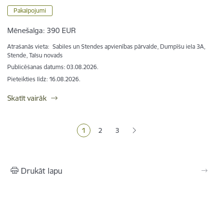
Pakalpojumi
Mēnešalga:
390 EUR
Atrašanās vieta:
Sabiles un Stendes apvienības pārvalde, Dumpīšu iela 3A,
Stende, Talsu novads
Publicēšanas datums: 03.08.2026.
Pieteikties līdz
:
16.08.2026.
Skatīt vairāk
Lapošana
1
2
3
Pašreizējā lapa
Lapa
Lapa
Drukāt lapu