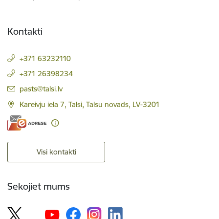
Kontakti
+371 63232110
+371 26398234
E-pasts:
pasts@talsi.lv
Kareivju iela 7, Talsi, Talsu novads, LV-3201
Visi kontakti
Sekojiet mums