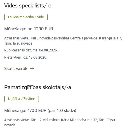
Vides speciālists/-e
Lauksaimniecība / Vide
Mēnešalga:
no 1290 EUR
Atrašanās vieta:
Talsu novada pašvaldības Centrālā pārvalde, Kareivju iela 7,
Talsi, Talsu novads
Publicēšanas datums: 04.08.2026.
Pieteikties līdz
:
18.08.2026.
Skatīt vairāk
Pamatizglītības skolotājs/-a
Izglītība / Zinātne
Mēnešalga:
1700 EUR (par 1.0 slodzi)
Atrašanās vieta:
Talsu 2. vidusskola, Kārļa Mīlenbaha iela 32, Talsi, Talsu
novads