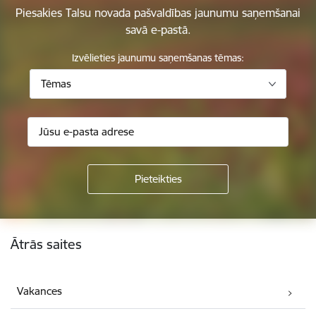
Piesakies Talsu novada pašvaldības jaunumu saņemšanai
savā e-pastā.
Izvēlieties jaunumu saņemšanas tēmas:
Tēmas
Kājene
Ātrās saites
Vakances