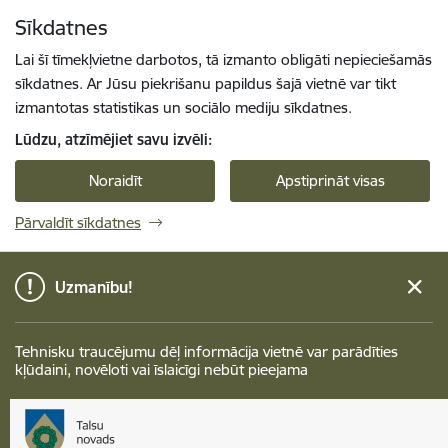
Pāriet uz lapas saturu
Sīkdatnes
Spied
lai meklētu
Enter
Lai šī tīmekļvietne darbotos, tā izmanto obligāti nepieciešamās
sīkdatnes. Ar Jūsu piekrišanu papildus šajā vietnē var tikt
izmantotas statistikas un sociālo mediju sīkdatnes.
Lūdzu, atzīmējiet savu izvēli:
Noraidīt
Apstiprināt visas
Pārvaldīt sīkdatnes
Uzmanību!
Tehnisku traucējumu dēļ informācija vietnē var parādīties
kļūdaini, novēloti vai īslaicīgi nebūt pieejama