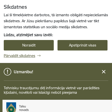
Pāriet uz lapas saturu
Sīkdatnes
Spied
lai meklētu
Enter
Lai šī tīmekļvietne darbotos, tā izmanto obligāti nepieciešamās
sīkdatnes. Ar Jūsu piekrišanu papildus šajā vietnē var tikt
izmantotas statistikas un sociālo mediju sīkdatnes.
Lūdzu, atzīmējiet savu izvēli:
Noraidīt
Apstiprināt visas
Pārvaldīt sīkdatnes
Uzmanību!
Tehnisku traucējumu dēļ informācija vietnē var parādīties
kļūdaini, novēloti vai īslaicīgi nebūt pieejama