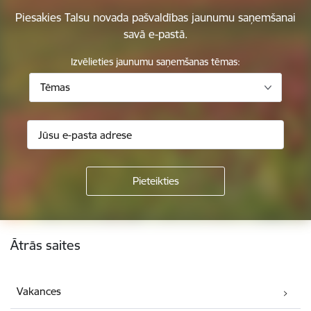
Piesakies Talsu novada pašvaldības jaunumu saņemšanai
savā e-pastā.
Izvēlieties jaunumu saņemšanas tēmas:
Tēmas
Kājene
Ātrās saites
Vakances