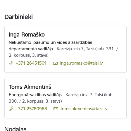
Darbinieki
Inga Romaško
Nekustamo īpašumu un vides aizsardzības
departamenta vadītāja
-
Kareivju iela 7, Talsi (kab. 331. /
2. korpuss, 3. stāvs)
+371 26451501
E-pasts:
inga.romasko@talsi.lv
Toms Akmentiņš
Energopārvaldības vadītājs
-
Kareivju iela 7, Talsi (kab.
330. / 2. korpuss, 3. stāvs)
+371 25780968
E-pasts:
toms.akmentins@talsi.lv
Nodaļas