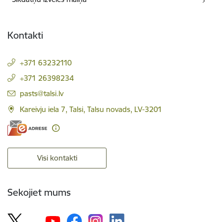
Kontakti
+371 63232110
+371 26398234
E-pasts:
pasts@talsi.lv
Kareivju iela 7, Talsi, Talsu novads, LV-3201
Visi kontakti
Sekojiet mums