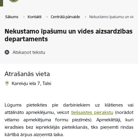
Sākums
Kontakti
Centrālā pārvalde
Nekustamo īpašumu un vides
Nekustamo īpašumu un vides aizsardzības
departaments
Atskaņot tekstu
Atrašanās vieta
Kareivju iela 7, Talsi
Lūgums pieteikties pie darbiniekiem uz klātienes vai
attālināto apmeklējumu, veicot
tiešsaistes pierakstu
(norādot
vēlamo apmeklējuma formu piezīmēs). Apmeklētāji, kuri
ieradīsies bez iepriekšējās pieteikšanās, tiks pieņemti rindas
kārtībā ārpus aizņemtā laika.