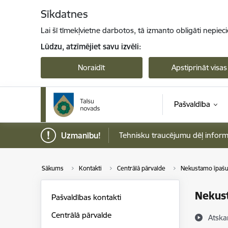
Pāriet uz lapas saturu
Sīkdatnes
Lai šī tīmekļvietne darbotos, tā izmanto obligāti nepiec
Lūdzu, atzīmējiet savu izvēli:
Noraidīt
Apstiprināt visas
Pašvaldība
Uzmanību!
Tehnisku traucējumu dēļ informāci
Sākums
Kontakti
Centrālā pārvalde
Nekustamo īpašu
Nekus
Pašvaldības kontakti
Centrālā pārvalde
Atska