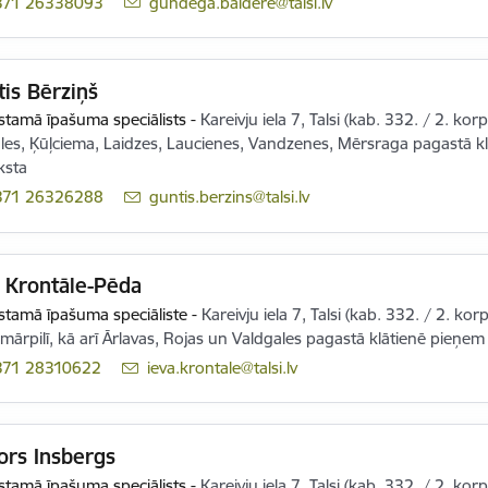
371 26338093
E-pasts:
gundega.baldere@talsi.lv
is Bērziņš
tamā īpašuma speciālists
-
Kareivju iela 7, Talsi (kab. 332. / 2. korp
les, Ķūļciema, Laidzes, Laucienes, Vandzenes, Mērsraga pagastā kl
ksta
371 26326288
E-pasts:
guntis.berzins@talsi.lv
 Krontāle-Pēda
tamā īpašuma speciāliste
-
Kareivju iela 7, Talsi (kab. 332. / 2. kor
mārpilī, kā arī Ārlavas, Rojas un Valdgales pagastā klātienē pieņem 
371 28310622
E-pasts:
ieva.krontale@talsi.lv
ors Insbergs
tamā īpašuma speciālists
-
Kareivju iela 7, Talsi (kab. 332. / 2. kor