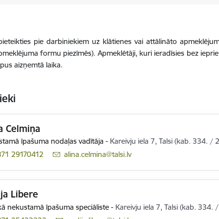
eteikties pie darbiniekiem uz klātienes vai attālināto apmeklēju
meklējuma formu piezīmēs). Apmeklētāji, kuri ieradīsies bez iepriek
rpus aizņemtā laika.
ieki
a Celmiņa
tamā īpašuma nodaļas vadītāja
-
Kareivju iela 7, Talsi (kab. 334. / 
371 29170412
E-pasts:
alina.celmina@talsi.lv
ja Libere
ā nekustamā īpašuma speciāliste
-
Kareivju iela 7, Talsi (kab. 334. 