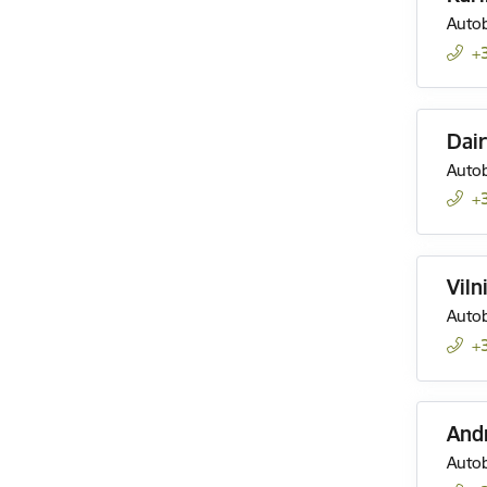
Autob
+
Dair
Autob
+
Viln
Autob
+
Andr
Autob