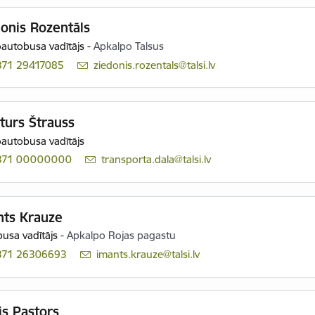
onis Rozentāls
autobusa vadītājs
-
Apkalpo Talsus
371 29417085
E-pasts:
ziedonis.rozentals@talsi.lv
turs Štrauss
autobusa vadītājs
371 00000000
E-pasts:
transporta.dala@talsi.lv
nts Krauze
usa vadītājs
-
Apkalpo Rojas pagastu
371 26306693
E-pasts:
imants.krauze@talsi.lv
is Pastors