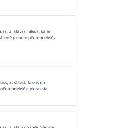
uss, 3. stāvs). Talsos, kā arī
ātienē pieņem pēc iepriekšēja
puss, 3. stāvs). Talsos un
pēc iepriekšēja pieraksta
puss, 3. stāvs). Sabilē, Stendē,