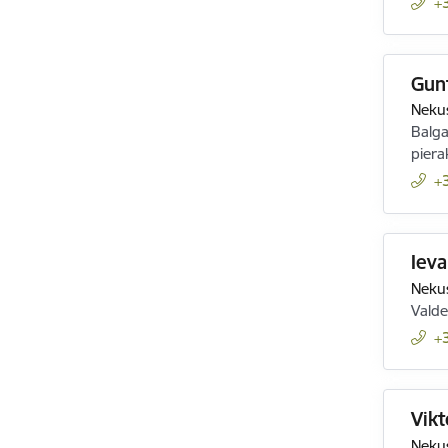
+
Gunt
Nekus
Balga
piera
+
Ieva
Nekus
Valde
+
Vikt
Nekus