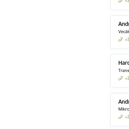
+
And
Vecāk
+
Hard
Trans
+
Andr
Mikro
+