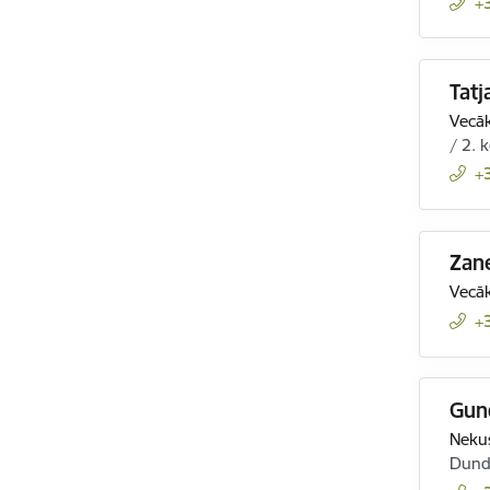
+
Tatj
Vecāk
/ 2. 
+
Zane
Vecāk
+
Gun
Nekus
Dunda