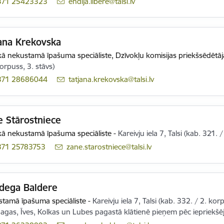
371 25423323
E-pasts:
endija.libere@talsi.lv
ana Krekovska
ā nekustamā īpašuma speciāliste,
Dzīvokļu komisijas priekšsēdētāj
korpuss, 3. stāvs)
371 28686044
E-pasts:
tatjana.krekovska@talsi.lv
 Stārostniece
ā nekustamā īpašuma speciāliste
-
Kareivju iela 7, Talsi (kab. 321. 
371 25783753
E-pasts:
zane.starostniece@talsi.lv
dega Baldere
tamā īpašuma speciāliste
-
Kareivju iela 7, Talsi (kab. 332. / 2. korp
gas, Īves, Kolkas un Lubes pagastā klātienē pieņem pēc iepriekšēj