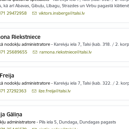
s, kā arī Abavas, Ģibuļu, Lībagu, Strazdes un Virbu pagastā klātien
371 29472958
E-pasts:
viktors.insbergs@talsi.lv
ona Riekstniece
ā nodokļu administratore
-
Kareivju iela 7, Talsi (kab. 318. / 2. kor
371 25689655
E-pasts:
ramona.riekstniece@talsi.lv
 Freija
ā nodokļu administratore
-
Kareivju iela 7, Talsi (kab. 322. / 2. kor
371 27292363
E-pasts:
ilze.freija@talsi.lv
ija Gāliņa
ļu administratore
-
Pils iela 5, Dundaga, Dundagas pagasts