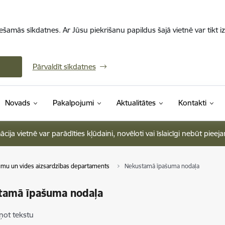
iešamās sīkdatnes. Ar Jūsu piekrišanu papildus šajā vietnē var tikt i
Pārvaldīt sīkdatnes
Novads
Pakalpojumi
Aktualitātes
Kontakti
ja vietnē var parādīties kļūdaini, novēloti vai īslaicīgi nebūt pieej
mu un vides aizsardzības departaments
Nekustamā īpašuma nodaļa
tamā īpašuma nodaļa
ņot tekstu