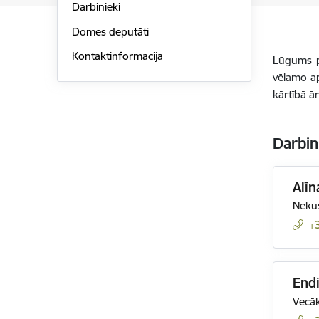
Darbinieki
Domes deputāti
Kontaktinformācija
Lūgums pi
vēlamo ap
kārtībā ā
Darbin
Alīn
Nekus
+
Endi
Vecāk