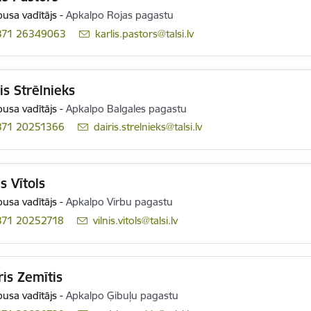
usa vadītājs
-
Apkalpo Rojas pagastu
371 26349063
E-pasts:
karlis.pastors@talsi.lv
is Strēlnieks
usa vadītājs
-
Apkalpo Balgales pagastu
371 20251366
E-pasts:
dairis.strelnieks@talsi.lv
is Vītols
usa vadītājs
-
Apkalpo Virbu pagastu
371 20252718
E-pasts:
vilnis.vitols@talsi.lv
is Zemītis
usa vadītājs
-
Apkalpo Ģibuļu pagastu