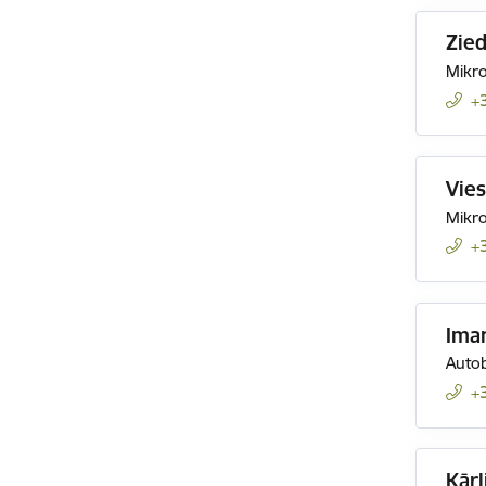
Zied
Mikro
+
Vies
Mikro
+
Ima
Autob
+
Kārl