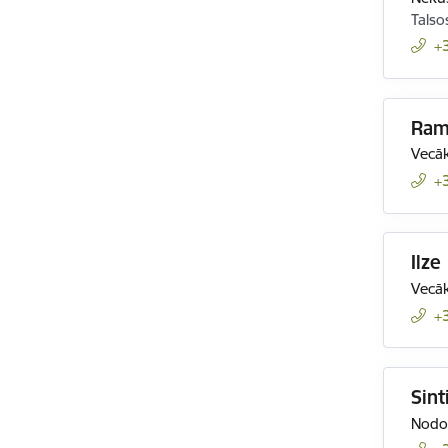
Talso
+
Ram
Vecāk
+
Ilze
Vecāk
+
Sint
Nodok