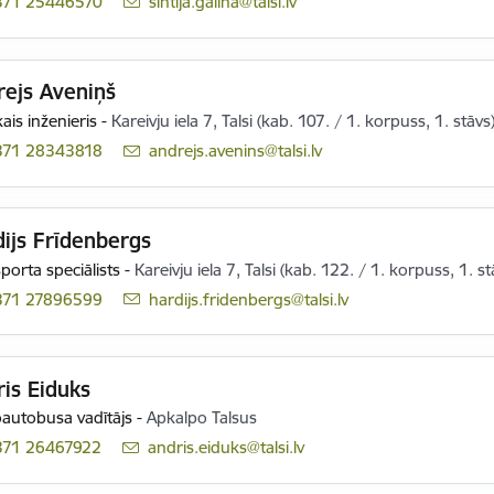
371 25446570
E-pasts:
sintija.galina@talsi.lv
rejs Aveniņš
ais inženieris
-
Kareivju iela 7, Talsi (kab. 107. / 1. korpuss, 1. stāvs
371 28343818
E-pasts:
andrejs.avenins@talsi.lv
ijs Frīdenbergs
porta speciālists
-
Kareivju iela 7, Talsi (kab. 122. / 1. korpuss, 1. st
371 27896599
E-pasts:
hardijs.fridenbergs@talsi.lv
is Eiduks
autobusa vadītājs
-
Apkalpo Talsus
371 26467922
E-pasts:
andris.eiduks@talsi.lv