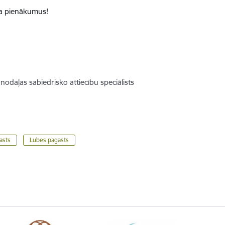
a pienākumus!
nodaļas sabiedrisko attiecību speciālists
asts
Lubes pagasts