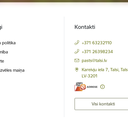
i
Kontakti
 politika
+371 63232110
+371 26398234
mība
E-pasts:
pasts@talsi.lv
te
Kareivju iela 7, Talsi, Ta
izvēles maiņa
LV-3201
Visi kontakti