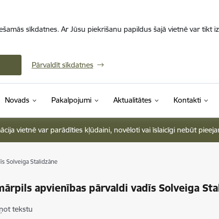
iešamās sīkdatnes. Ar Jūsu piekrišanu papildus šajā vietnē var tikt i
Pārvaldīt sīkdatnes
Novads
Pakalpojumi
Aktualitātes
Kontakti
ja vietnē var parādīties kļūdaini, novēloti vai īslaicīgi nebūt pieej
īs Solveiga Stalidzāne
ārpils apvienības pārvaldi vadīs Solveiga Sta
ņot tekstu