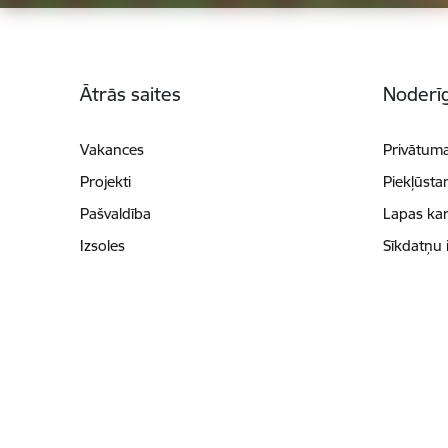
Kājene
Ātrās saites
Noderīg
Vakances
Privātuma
Projekti
Piekļūsta
Pašvaldība
Lapas kar
Izsoles
Sīkdatņu 