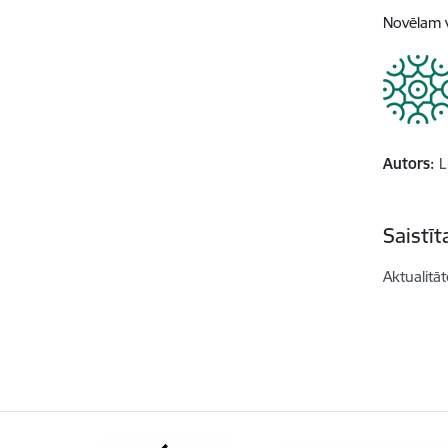
Novēlam 
Autors:
L
Saistī
Aktualitāt