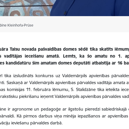
abīne Kleinhofa-Prūse
uāra Talsu novada pašvaldības domes sēdē tika skatīts lēmum
s vadītājas iecelšanu amatā. Lemts, ka šo amatu no 1. apr
nes kandidatūru šim amatam domes deputāti atbalstīja ar 16 b
rī tika izsludināts konkurss uz Valdemārpils apvienības pārvalde
ti. Saskaņā ar Valdemārpils apvienības pārvaldes vadītāja amata 
nas komisijas 11. februāra lēmumu, S. Stalidzāne tika ieteikta iece
 rakstisku piekrišanu ieņemt Valdemārpils apvienības pārvaldes va
zāne ir agronome un pedagoģe ar ilgstošu pieredzi sabiedriskajā d
ārvaldi. Kā pirmos darbus viņa minēja iepazīšanos ar apvienības
vāciju ieviešanu pārvaldes darbā.