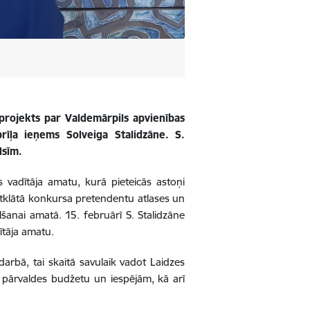
projekts par Valdemārpils apvienības
īļa ieņems Solveiga Stalidzāne. S.
alsīm.
s vadītāja amatu, kurā pieteicās astoņi
atklātā konkursa pretendentu atlases un
lšanai amatā. 15. februārī S. Stalidzāne
dītāja amatu.
arbā, tai skaitā savulaik vadot Laidzes
 pārvaldes budžetu un iespējām, kā arī