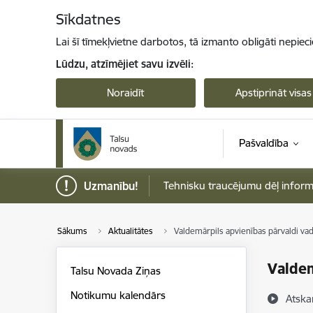
Pāriet uz lapas saturu
Sīkdatnes
Lai šī tīmekļvietne darbotos, tā izmanto obligāti nepiec
Lūdzu, atzīmējiet savu izvēli:
Noraidīt
Apstiprināt visas
Pašvaldība
Uzmanību!
Tehnisku traucējumu dēļ informāci
Sākums
Aktualitātes
Valdemārpils apvienības pārvaldi vad
Valdem
Talsu Novada Ziņas
Notikumu kalendārs
Atska