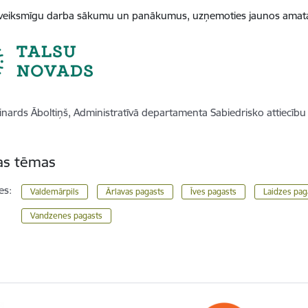
veiksmīgu darba sākumu un panākumus, uzņemoties jaunos amat
inards Āboltiņš, Administratīvā departamenta Sabiedrisko attiecību 
tas tēmas
es:
Valdemārpils
Ārlavas pagasts
Īves pagasts
Laidzes pag
Vandzenes pagasts