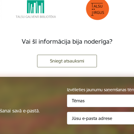
Vai šī informācija bija noderīga?
Sniegt atsauksmi
Izvēlieties jaunumu saņemšanas tē
Tēmas
anai savā e-pastā.