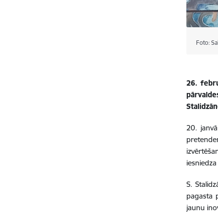
Foto: S
26. febr
pārvalde
Stalidzā
20. janvā
pretenden
izvērtēša
iesniedza
S. Stalid
pagasta p
jaunu ino