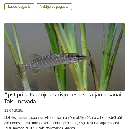
Lubes pagasts
Valdgales pagasts
​Apstiprināts projekts zivju resursu atjaunošanai
Talsu novadā
22.04.2026.
Lielisks jaunums dabai un visiem, kam patīk makšķerēšana vai vienkārši būt
pie ūdens – Talsu novadā apstiprināts projekts „Zivju resursu atjaunošana
Talsu novadā 2026”. Projekta ietvaros Spāres…