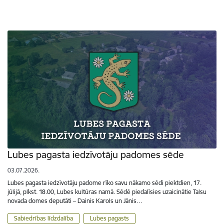
Lubes pagasta iedzīvotāju padomes sēde
03.07.2026.
Lubes pagasta iedzīvotāju padome rīko savu nākamo sēdi piektdien, 17.
jūlijā, plkst. 18.00, Lubes kultūras namā. Sēdē piedalīsies uzaicinātie Talsu
novada domes deputāti – Dainis Karols un Jānis…
Sabiedrības līdzdalība
Lubes pagasts