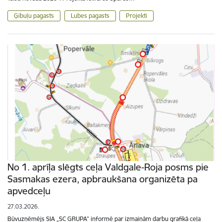
Ģibuļu pagasts
Lubes pagasts
Projekti
No 1. aprīļa slēgts ceļa Valdgale-Roja posms pie
Sasmakas ezera, apbraukšana organizēta pa
apvedceļu
27.03.2026.
Būvuzņēmējs SIA „SC GRUPA” informē par izmaiņām darbu grafikā ceļa