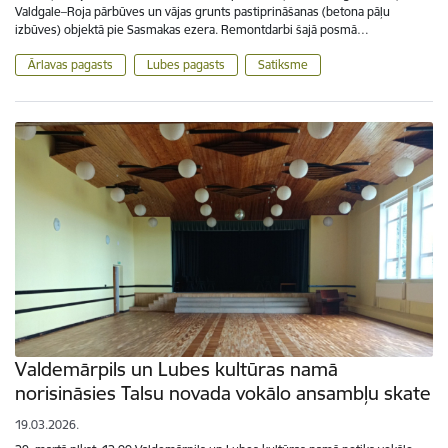
Valdgale–Roja pārbūves un vājas grunts pastiprināšanas (betona pāļu
izbūves) objektā pie Sasmakas ezera. Remontdarbi šajā posmā…
Ārlavas pagasts
Lubes pagasts
Satiksme
Valdemārpils un Lubes kultūras namā
norisināsies Talsu novada vokālo ansambļu skate
19.03.2026.