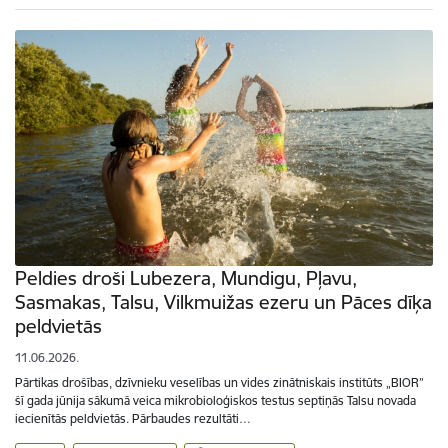
Peldies droši Lubezera, Mundigu, Pļavu,
Sasmakas, Talsu, Vilkmuižas ezeru un Pāces dīķa
peldvietās
11.06.2026.
Pārtikas drošības, dzīvnieku veselības un vides zinātniskais institūts „BIOR”
šī gada jūnija sākumā veica mikrobioloģiskos testus septiņās Talsu novada
iecienītās peldvietās. Pārbaudes rezultāti…