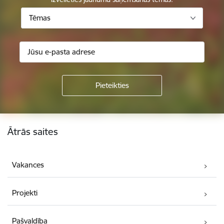
Tēmas
Kājene
Ātrās saites
Vakances
Projekti
Pašvaldība