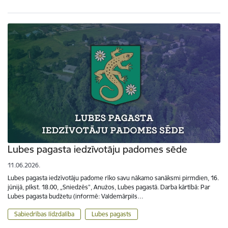
Lubes pagasta iedzīvotāju padomes sēde
11.06.2026.
Lubes pagasta iedzīvotāju padome rīko savu nākamo sanāksmi pirmdien, 16.
jūnijā, plkst. 18.00, „Sniedzēs”, Anužos, Lubes pagastā. Darba kārtībā: Par
Lubes pagasta budžetu (informē: Valdemārpils…
Sabiedrības līdzdalība
Lubes pagasts