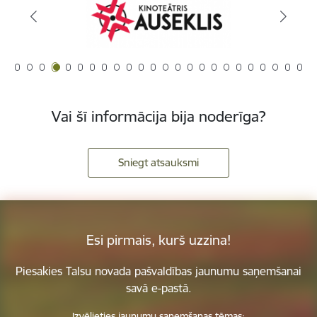
Vai šī informācija bija noderīga?
Sniegt atsauksmi
Esi pirmais, kurš uzzina!
Piesakies Talsu novada pašvaldības jaunumu saņemšanai
savā e-pastā.
Izvēlieties jaunumu saņemšanas tēmas: