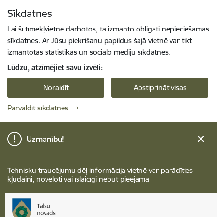
Pāriet uz lapas saturu
Sīkdatnes
Spied
lai meklētu
Enter
Lai šī tīmekļvietne darbotos, tā izmanto obligāti nepieciešamās
sīkdatnes. Ar Jūsu piekrišanu papildus šajā vietnē var tikt
izmantotas statistikas un sociālo mediju sīkdatnes.
Lūdzu, atzīmējiet savu izvēli:
Noraidīt
Apstiprināt visas
Pārvaldīt sīkdatnes
Uzmanību!
Tehnisku traucējumu dēļ informācija vietnē var parādīties
kļūdaini, novēloti vai īslaicīgi nebūt pieejama