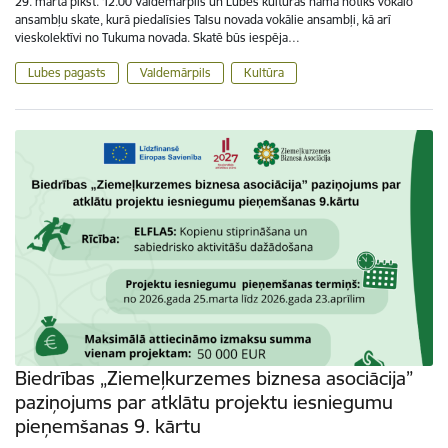
29. martā plkst. 12.00 Valdemārpils un Lubes kultūras namā notiks vokālo
ansambļu skate, kurā piedalīsies Talsu novada vokālie ansambļi, kā arī
vieskolektīvi no Tukuma novada. Skatē būs iespēja…
Lubes pagasts
Valdemārpils
Kultūra
Biedrības „Ziemeļkurzemes biznesa asociācija”
paziņojums par atklātu projektu iesniegumu
pieņemšanas 9. kārtu