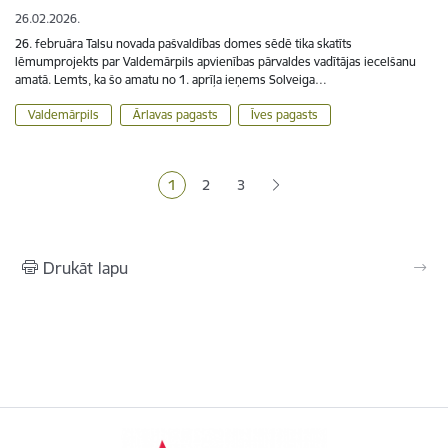
26.02.2026.
26. februāra Talsu novada pašvaldības domes sēdē tika skatīts
lēmumprojekts par Valdemārpils apvienības pārvaldes vadītājas iecelšanu
amatā. Lemts, ka šo amatu no 1. aprīļa ieņems Solveiga…
Valdemārpils
Ārlavas pagasts
Īves pagasts
Lapošana
1
2
3
Pašreizējā lapa
Lapa
Lapa
Drukāt lapu