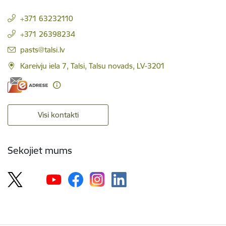
+371 63232110
+371 26398234
E-pasts:
pasts@talsi.lv
Kareivju iela 7, Talsi, Talsu novads, LV-3201
Visi kontakti
Sekojiet mums