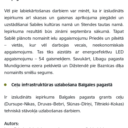
Vēl pie labiekārtošanas darbiem var minēt, ka ir izsludināts
iepirkums arī skaņas un gaismas aprīkojuma piegādei un
uzstādīšanai Sabiles kultūras namā un Stendes tautas namā.
Iepirkuma rezultāti būs zināmi septembra sākumā. Tāpat
Sabilē plānots nomainīt ielu apgaismojumu Priedēs un pilsētā
– vietās, kur vēl darbojas vecais, neekonomiskais
apgaismojums. Tas tiks aizstāts ar energoefektīvu LED
apgaismojumu – 54 gaismekļiem. Savukārt, Lībagu pagasta
Mundigciema ezera peldvietā un Dižstendē pie Baznīcas dīķa
nomainīts smilšu segums.
Ceļu infrastruktūras uzlabošana Balgales pagastā
Ir izsludināts iepirkums Balgales pagasta grants ceļu
(Dursupe–Nikas, Druvas–Bebri, Slūnas–Dīriņi, Tiltnieki–Kokas)
tehniskā stāvokļa uzlabošanas darbiem.
Autors: