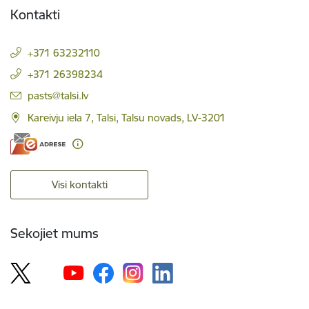
Kontakti
+371 63232110
+371 26398234
E-pasts:
pasts@talsi.lv
Kareivju iela 7, Talsi, Talsu novads, LV-3201
Visi kontakti
Sekojiet mums