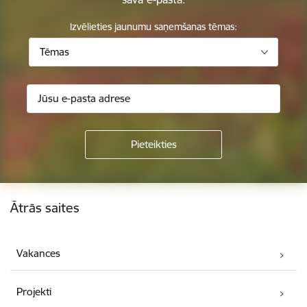
Izvēlieties jaunumu saņemšanas tēmas:
Tēmas
Kājene
Ātrās saites
Vakances
Projekti