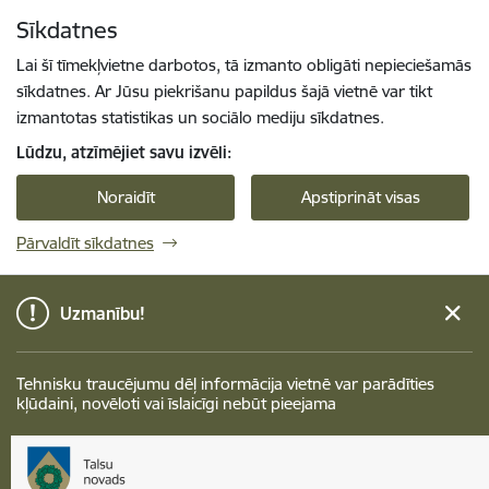
Pāriet uz lapas saturu
Sīkdatnes
Spied
lai meklētu
Enter
Lai šī tīmekļvietne darbotos, tā izmanto obligāti nepieciešamās
sīkdatnes. Ar Jūsu piekrišanu papildus šajā vietnē var tikt
izmantotas statistikas un sociālo mediju sīkdatnes.
Lūdzu, atzīmējiet savu izvēli:
Noraidīt
Apstiprināt visas
Pārvaldīt sīkdatnes
Uzmanību!
Tehnisku traucējumu dēļ informācija vietnē var parādīties
kļūdaini, novēloti vai īslaicīgi nebūt pieejama