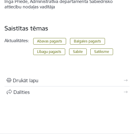
Inga Priede, Administratīva departamenta Sabiedrisko
attiecību nodaļas vadītāja
Saistītas tēmas
Aktualitātes:
Abavas pagasts
Balgales pagasts
Lībagu pagasts
Sabile
Satiksme
Drukāt lapu
Dalīties