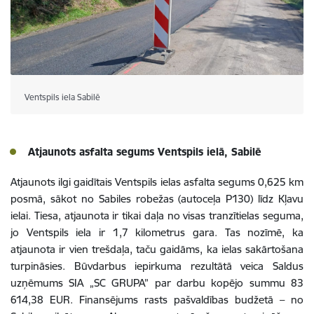
Ventspils iela Sabilē
Atjaunots asfalta segums Ventspils ielā, Sabilē
Atjaunots ilgi gaidītais Ventspils ielas asfalta segums 0,625 km
posmā, sākot no Sabiles robežas (autoceļa P130) līdz Kļavu
ielai. Tiesa, atjaunota ir tikai daļa no visas tranzītielas seguma,
jo Ventspils iela ir 1,7 kilometrus gara. Tas nozīmē, ka
atjaunota ir vien trešdaļa, taču gaidāms, ka ielas sakārtošana
turpināsies. Būvdarbus iepirkuma rezultātā veica Saldus
uzņēmums SIA „SC GRUPA” par darbu kopējo summu 83
614,38 EUR. Finansējums rasts pašvaldības budžetā – no