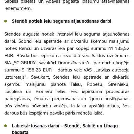
Sabiles pilsētas un Abavas pagasta īpašumu atsavināšanas
ieņēmumiem.
Stendē notiek ielu seguma atjaunošanas darbi
Stendes augustā notiek intensīvi ielu seguma atjaunošanas
darbi. Šobrīd ielu apstrāde ar divkāršu šķembu maisījumu
notiek Renču un Uzvaras ielā par kopējo summu 41 135,52
EUR. Būvdarbus iepirkuma rezultātā veic Saldus uzņēmums
SIA „SC GRUPA”, savukārt Draudzības ielā – par darbu kopējo
summu 9 156,23 EUR – darbus veic VAS „Latvijas autoceļu
uzturētājs”. Savukārt, Stendes ielu apstrāde ar divkāršu
šķembu maisījumu plānota Talsu, Robežu, Strēlnieku,
Lāčplēša un Pionieru ielās. Pēc iepirkuma procedūras
pabeigšanas, lēmuma pieņemšanas un līguma noslēgšanas
būs zināms būvdarbu veicējs. Ja laika apstākļi atļaus, šos
darbus būs iespējams paveikt pāris mēnešu laikā.
Labiekārtošanas darbi – Stendē, Sabilē un Lībagu
pagastā