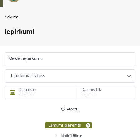
Sākums
Iepirkumi
Meklēt iepirkumu
Iepirkuma statuss
Datums no
Datums līdz
Aizvērt
Lēmums pieņemts
Notīrīt filtrus