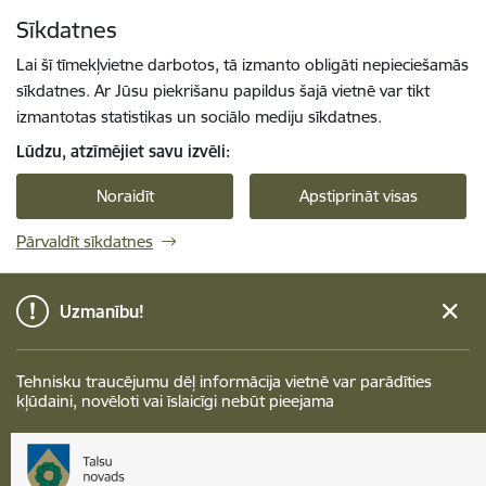
Pāriet uz lapas saturu
Sīkdatnes
Spied
lai meklētu
Enter
Lai šī tīmekļvietne darbotos, tā izmanto obligāti nepieciešamās
sīkdatnes. Ar Jūsu piekrišanu papildus šajā vietnē var tikt
izmantotas statistikas un sociālo mediju sīkdatnes.
Lūdzu, atzīmējiet savu izvēli:
Noraidīt
Apstiprināt visas
Pārvaldīt sīkdatnes
Uzmanību!
Tehnisku traucējumu dēļ informācija vietnē var parādīties
kļūdaini, novēloti vai īslaicīgi nebūt pieejama