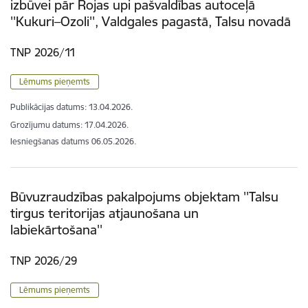
izbūvei pār Rojas upi pašvaldības autoceļā
''Kukuri–Ozoli'', Valdgales pagastā, Talsu novadā
TNP 2026/11
Lēmums pieņemts
Publikācijas datums:
13.04.2026.
Grozījumu datums: 17.04.2026.
Iesniegšanas datums
06.05.2026.
Būvuzraudzības pakalpojums objektam ''Talsu
tirgus teritorijas atjaunošana un
labiekārtošana''
TNP 2026/29
Lēmums pieņemts