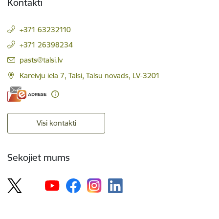
Kontakti
+371 63232110
+371 26398234
E-pasts:
pasts@talsi.lv
Kareivju iela 7, Talsi, Talsu novads, LV-3201
Visi kontakti
Sekojiet mums