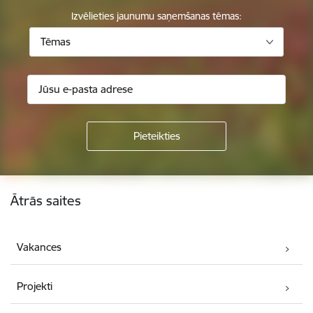
Izvēlieties jaunumu saņemšanas tēmas:
Tēmas
Kājene
Ātrās saites
Vakances
Projekti