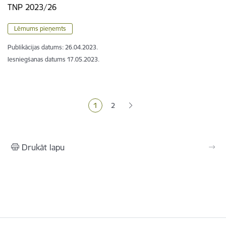
TNP 2023/26
Lēmums pieņemts
Publikācijas datums:
26.04.2023.
Iesniegšanas datums
17.05.2023.
Lapošana
1
2
Pašreizējā lapa
Lapa
Drukāt lapu