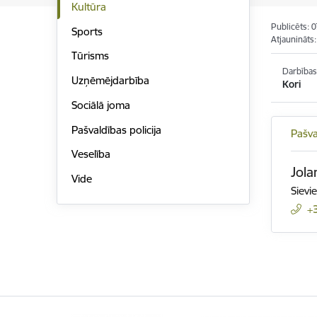
Kultūra
Publicēts: 
Sports
Atjaunināts
Tūrisms
Darbības
Uzņēmējdarbība
Kori
Sociālā joma
Pašvaldības policija
Pašva
Veselība
Jola
Vide
Sievi
+