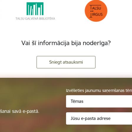
Vai šī informācija bija noderīga?
Sniegt atsauksmi
Izvēlieties jaunumu saņemšanas tē
Tēmas
anai savā e-pastā.