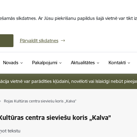
iešamās sīkdatnes. Ar Jūsu piekrišanu papildus šajā vietnē var tikt i
Pārvaldīt sīkdatnes
Novads
Pakalpojumi
Aktualitātes
Kontakti
ja vietnē var parādīties kļūdaini, novēloti vai īslaicīgi nebūt pieej
Rojas Kultūras centra sieviešu koris „Kalva”
Kultūras centra sieviešu koris „Kalva”
ņot tekstu