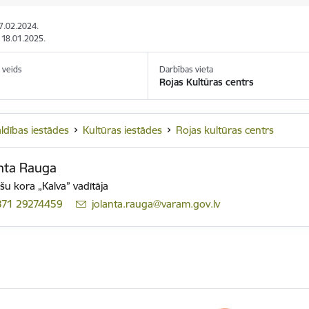
07.02.2024.
: 18.01.2025.
 veids
Darbības vieta
Rojas Kultūras centrs
ldības iestādes
Kultūras iestādes
Rojas kultūras centrs
nta Rauga
ešu kora „Kalva” vadītāja
371 29274459
E-pasts:
jolanta.rauga@varam.gov.lv