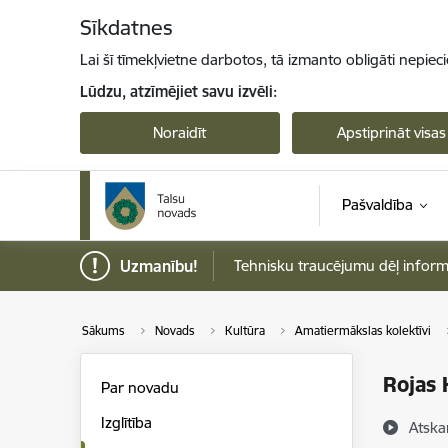
Pāriet uz lapas saturu
Sīkdatnes
Lai šī tīmekļvietne darbotos, tā izmanto obligāti nepiec
Lūdzu, atzīmējiet savu izvēli:
Noraidīt
Apstiprināt visas
Pašvaldība
Uzmanību!
Tehnisku traucējumu dēļ informāci
Sākums
Novads
Kultūra
Amatiermākslas kolektīvi
Rojas 
Par novadu
Izglītība
Atska