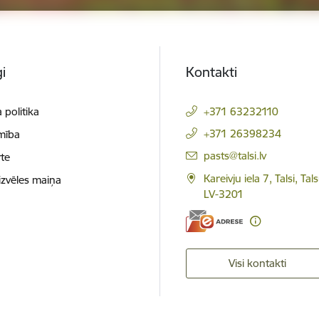
i
Kontakti
 politika
+371 63232110
+371 26398234
mība
E-pasts:
pasts@talsi.lv
te
Kareivju iela 7, Talsi, Ta
izvēles maiņa
LV-3201
Visi kontakti