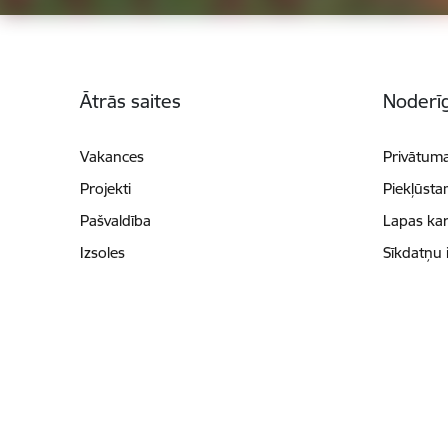
Kājene
Ātrās saites
Noderīg
Vakances
Privātuma
Projekti
Piekļūsta
Pašvaldība
Lapas kar
Izsoles
Sīkdatņu 