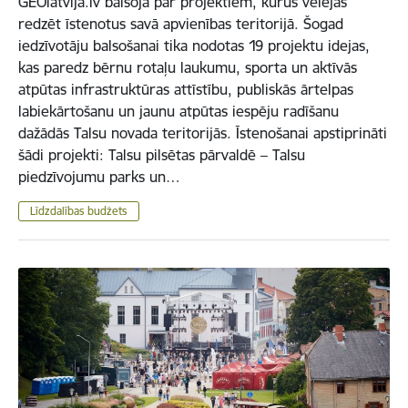
GEOlatvija.lv balsoja par projektiem, kurus vēlējās
redzēt īstenotus savā apvienības teritorijā. Šogad
iedzīvotāju balsošanai tika nodotas 19 projektu idejas,
kas paredz bērnu rotaļu laukumu, sporta un aktīvās
atpūtas infrastruktūras attīstību, publiskās ārtelpas
labiekārtošanu un jaunu atpūtas iespēju radīšanu
dažādās Talsu novada teritorijās. Īstenošanai apstiprināti
šādi projekti: Talsu pilsētas pārvaldē – Talsu
piedzīvojumu parks un…
Līdzdalības budžets