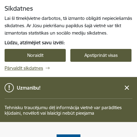
Pāriet uz lapas saturu
Sīkdatnes
Spied
lai meklētu
Enter
Lai šī tīmekļvietne darbotos, tā izmanto obligāti nepieciešamās
sīkdatnes. Ar Jūsu piekrišanu papildus šajā vietnē var tikt
izmantotas statistikas un sociālo mediju sīkdatnes.
Lūdzu, atzīmējiet savu izvēli:
Noraidīt
Apstiprināt visas
Pārvaldīt sīkdatnes
Uzmanību!
Tehnisku traucējumu dēļ informācija vietnē var parādīties
kļūdaini, novēloti vai īslaicīgi nebūt pieejama
Talsu novada pašvaldība