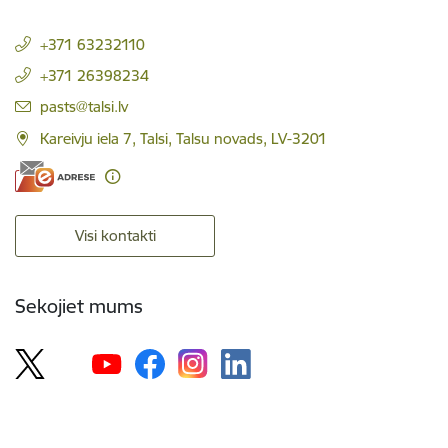
+371 63232110
+371 26398234
E-pasts:
pasts@talsi.lv
Kareivju iela 7, Talsi, Talsu novads, LV-3201
Visi kontakti
Sekojiet mums