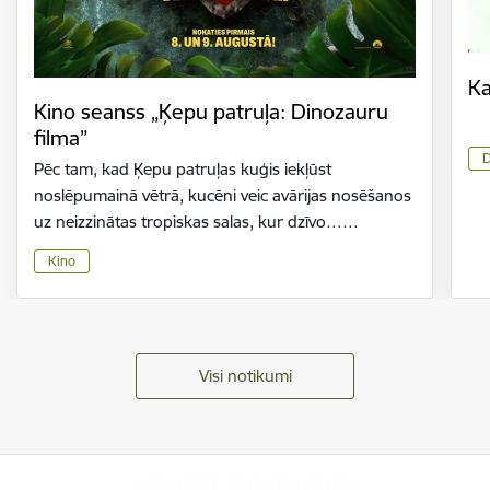
Ka
Kino seanss „Ķepu patruļa: Dinozauru
filma”
D
Pēc tam, kad Ķepu patruļas kuģis iekļūst
noslēpumainā vētrā, kucēni veic avārijas nosēšanos
uz neizzinātas tropiskas salas, kur dzīvo……
Kino
Visi notikumi