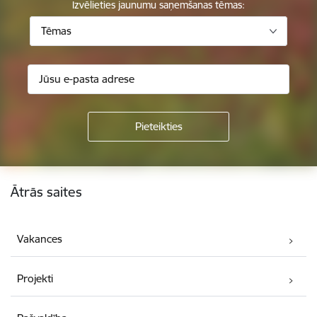
Izvēlieties jaunumu saņemšanas tēmas:
Tēmas
Kājene
Ātrās saites
Vakances
Projekti