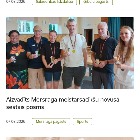
07.08.2026.
Sabiedrības līdzdalība
Ģibuļu pagasts
Aizvadīts Mērsraga meistarsacīkšu novusā
sestais posms
07.08.2026.
Mērsraga pagasts
Sports