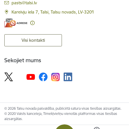
E-pasts:
pasts@talsi.lv
Kareivju iela 7, Talsi, Talsu novads, LV-3201
Visi kontakti
Sekojiet mums
© 2026 Talsu novada pašvaldība, publicētā satura visas tiesības aizsargātas.
© 2020 Valsts kanceleja, Tīmekļvietņu vienotās platformas visas tiesības
aizsargātas.