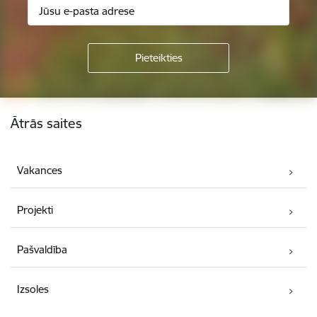
Kājene
Ātrās saites
Vakances
Projekti
Pašvaldība
Izsoles