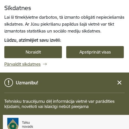
Pāriet uz lapas saturu
Sīkdatnes
Spied
lai meklētu
Enter
Lai šī tīmekļvietne darbotos, tā izmanto obligāti nepieciešamās
sīkdatnes. Ar Jūsu piekrišanu papildus šajā vietnē var tikt
izmantotas statistikas un sociālo mediju sīkdatnes.
Lūdzu, atzīmējiet savu izvēli:
Noraidīt
Apstiprināt visas
Pārvaldīt sīkdatnes
Uzmanību!
Tehnisku traucējumu dēļ informācija vietnē var parādīties
kļūdaini, novēloti vai īslaicīgi nebūt pieejama