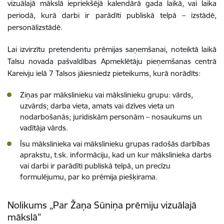
vizuālajā mākslā iepriekšējā kalendārā gada laikā, vai laika
periodā, kurā darbi ir parādīti publiskā telpā – izstādē,
personālizstādē.
Lai izvirzītu pretendentu prēmijas saņemšanai, noteiktā laikā
Talsu novada pašvaldības Apmeklētāju pieņemšanas centrā
Kareivju ielā 7 Talsos jāiesniedz pieteikums, kurā norādīts:
Ziņas par mākslinieku vai mākslinieku grupu: vārds,
uzvārds; darba vieta, amats vai dzīves vieta un
nodarbošanās; juridiskām personām – nosaukums un
vadītāja vārds.
Īsu mākslinieka vai mākslinieku grupas radošās darbības
aprakstu, t.sk. informāciju, kad un kur mākslinieka darbs
vai darbi ir parādīti publiskā telpā, un precīzu
formulējumu, par ko prēmija piešķirama.
Nolikums „Par Žaņa Sūniņa prēmiju vizuālajā
mākslā”