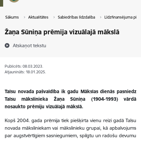
Sākums
Aktualitātes
Sabiedrības līdzdalība
Līdzfinansējuma pies
Žaņa Sūniņa prēmija vizuālajā mākslā
Atskaņot tekstu
Publicēts: 08.03.2023.
Atjaunināts: 18.01.2025.
Talsu novada pašvaldība ik gadu Mākslas dienās pasniedz
Talsu mākslinieka Žaņa Sūniņa (1904-1993) vārdā
nosaukto prēmiju vizuālajā mākslā.
Kopš 2004. gada prēmija tiek piešķirta vienu reizi gadā Talsu
novada māksliniekam vai mākslinieku grupai, kā apbalvojums
par augstvērtīgiem sasniegumiem, spilgtu un radošu devumu