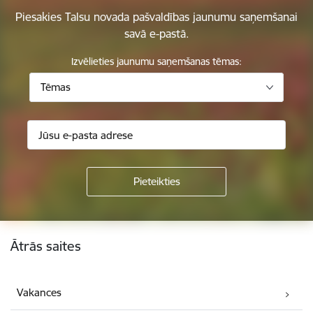
Piesakies Talsu novada pašvaldības jaunumu saņemšanai
savā e-pastā.
Izvēlieties jaunumu saņemšanas tēmas:
Tēmas
Kājene
Ātrās saites
Vakances