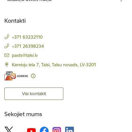
Kontakti
+371 63232110
+371 26398234
E-pasts:
pasts@talsi.lv
Kareivju iela 7, Talsi, Talsu novads, LV-3201
Visi kontakti
Sekojiet mums