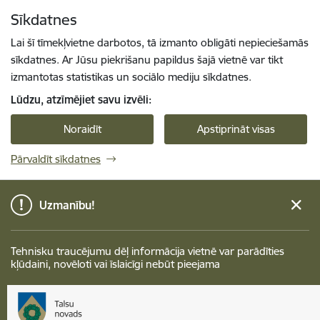
Pāriet uz lapas saturu
Sīkdatnes
Spied
lai meklētu
Enter
Lai šī tīmekļvietne darbotos, tā izmanto obligāti nepieciešamās
sīkdatnes. Ar Jūsu piekrišanu papildus šajā vietnē var tikt
izmantotas statistikas un sociālo mediju sīkdatnes.
Lūdzu, atzīmējiet savu izvēli:
Noraidīt
Apstiprināt visas
Pārvaldīt sīkdatnes
Uzmanību!
Tehnisku traucējumu dēļ informācija vietnē var parādīties
kļūdaini, novēloti vai īslaicīgi nebūt pieejama