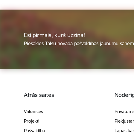
Esi pirmais, kurš uzzina!
Piesakies Talsu novada pašvaldības jaunumu saņemš
Kājene
Ātrās saites
Noderīg
Vakances
Privātuma
Projekti
Piekļūsta
Pašvaldība
Lapas kar