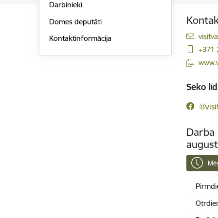
Darbinieki
Kontak
Domes deputāti
E-pas
visitv
Kontaktinformācija
+371
www.v
Seko līd
@visi
Darba l
augus
Mēs
Pirmdi
Otrdie