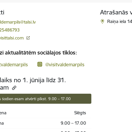
ti
Atrašanās 
ts:
Raiņa iela 1
aldemarpils@talsi.lv
 25486793
isittalsi.com
zi aktualitātēm sociālajos tīklos:
tvaldemarpils
@visitvaldemarpils
aiks no 1. jūnija līdz 31.
tam
 šodien esam atvērti plkst. 9.00 – 17.00
ena
Slēgts
na
9.00 – 17.00