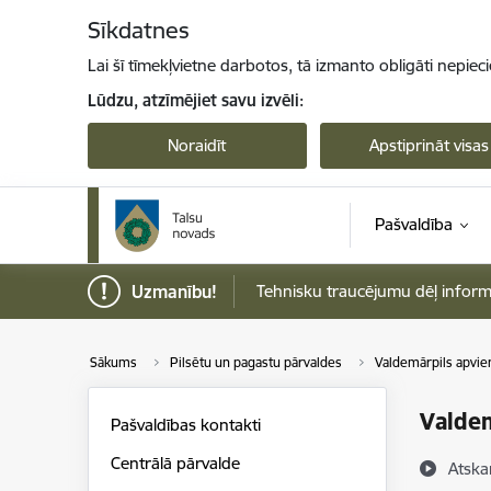
Pāriet uz lapas saturu
Sīkdatnes
Lai šī tīmekļvietne darbotos, tā izmanto obligāti nepiec
Lūdzu, atzīmējiet savu izvēli:
Noraidīt
Apstiprināt visas
Pašvaldība
Uzmanību!
Tehnisku traucējumu dēļ informāci
Sākums
Pilsētu un pagastu pārvaldes
Valdemārpils apvien
Valdem
Pašvaldības kontakti
Centrālā pārvalde
Atska