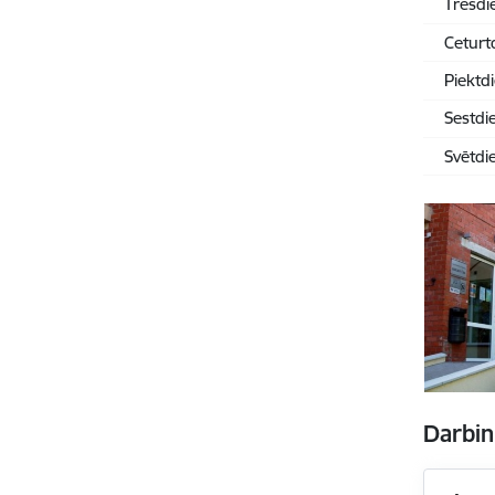
Trešdi
Ceturt
Piektd
Sestdi
Svētdi
Darbin