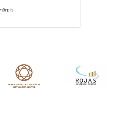
mārpils