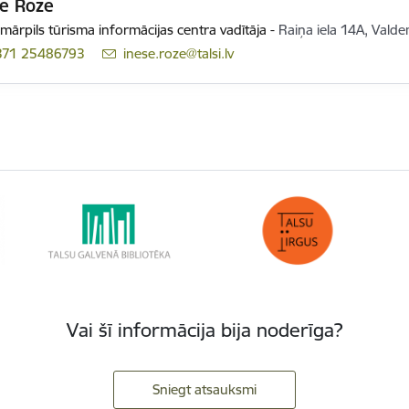
se Roze
mārpils tūrisma informācijas centra vadītāja
-
Raiņa iela 14A, Valde
371 25486793
E-pasts:
inese.roze@talsi.lv
Vai šī informācija bija noderīga?
Sniegt atsauksmi