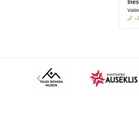
Ine
Valde
+