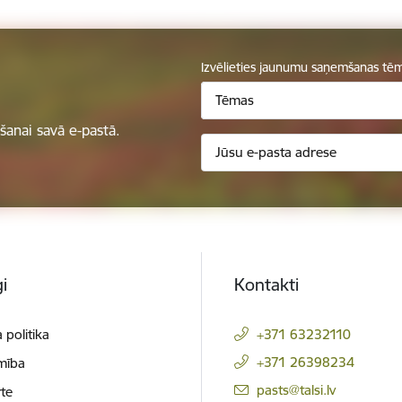
Izvēlieties jaunumu saņemšanas tē
Tēmas
anai savā e-pastā.
i
Kontakti
 politika
+371 63232110
+371 26398234
mība
E-pasts:
pasts@talsi.lv
te