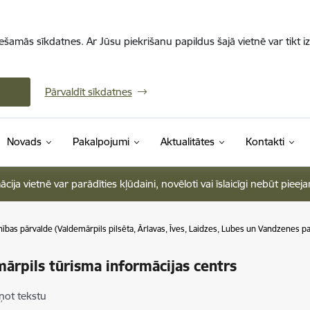
iešamās sīkdatnes. Ar Jūsu piekrišanu papildus šajā vietnē var tikt i
Pārvaldīt sīkdatnes
Novads
Pakalpojumi
Aktualitātes
Kontakti
ja vietnē var parādīties kļūdaini, novēloti vai īslaicīgi nebūt pieej
ības pārvalde (Valdemārpils pilsēta, Ārlavas, Īves, Laidzes, Lubes un Vandzenes p
ārpils tūrisma informācijas centrs
ņot tekstu