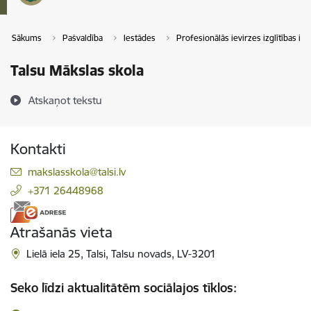
Sākums
Pašvaldība
Iestādes
Profesionālās ievirzes izglītības ie
Talsu Mākslas skola
Atskaņot tekstu
Kontakti
E-pasts:
makslasskola@talsi.lv
+371 26448968
Atrašanās vieta
Lielā iela 25, Talsi, Talsu novads, LV-3201
Seko līdzi aktualitātēm sociālajos tīklos: