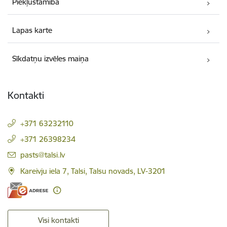
Piekļūstamība
Lapas karte
Sīkdatņu izvēles maiņa
Kontakti
+371 63232110
+371 26398234
E-pasts:
pasts@talsi.lv
Kareivju iela 7, Talsi, Talsu novads, LV-3201
Visi kontakti