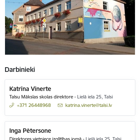
Darbinieki
Katrīna Vīnerte
Talsu Mākslas skolas direktore
-
Lielā iela 25, Talsi
+371 26448968
E-pasts:
katrina.vinerte@talsi.lv
Inga Pētersone
Direktores vietniece izglītības jomā
-
Lielā iela 25, Talsi