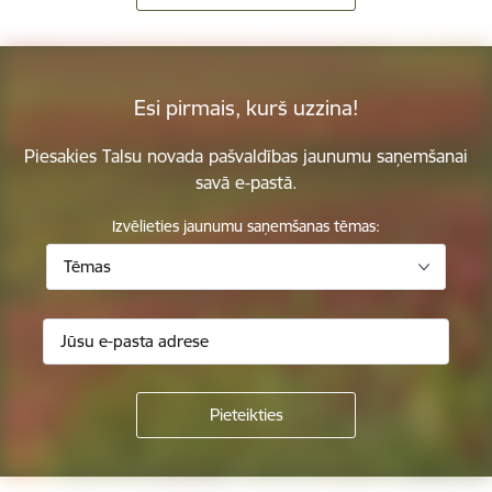
Esi pirmais, kurš uzzina!
Piesakies Talsu novada pašvaldības jaunumu saņemšanai
savā e-pastā.
Izvēlieties jaunumu saņemšanas tēmas:
Tēmas
Kājene