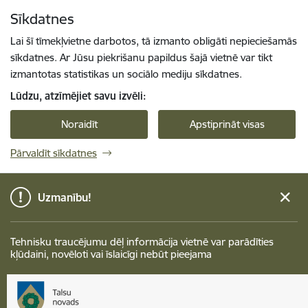
Pāriet uz lapas saturu
Sīkdatnes
Spied
lai meklētu
Enter
Lai šī tīmekļvietne darbotos, tā izmanto obligāti nepieciešamās
sīkdatnes. Ar Jūsu piekrišanu papildus šajā vietnē var tikt
izmantotas statistikas un sociālo mediju sīkdatnes.
Lūdzu, atzīmējiet savu izvēli:
Noraidīt
Apstiprināt visas
Pārvaldīt sīkdatnes
Uzmanību!
Tehnisku traucējumu dēļ informācija vietnē var parādīties
kļūdaini, novēloti vai īslaicīgi nebūt pieejama