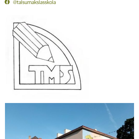
@talsumakslasskola