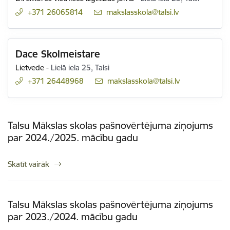
+371 26065814
E-pasts:
makslasskola@talsi.lv
Dace Skolmeistare
Lietvede
-
Lielā iela 25, Talsi
+371 26448968
E-pasts:
makslasskola@talsi.lv
Talsu Mākslas skolas pašnovērtējuma ziņojums
par 2024./2025. mācību gadu
Skatīt vairāk
Talsu Mākslas skolas pašnovērtējuma ziņojums
par 2023./2024. mācību gadu