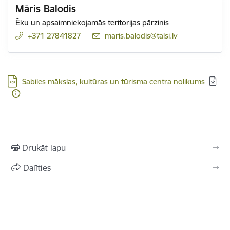
Māris Balodis
Ēku un apsaimniekojamās teritorijas pārzinis
+371 27841827
E-pasts:
maris.balodis@talsi.lv
Lejupielādēt:
Sabiles mākslas, kultūras un tūrisma centra nolikums
Drukāt lapu
Dalīties