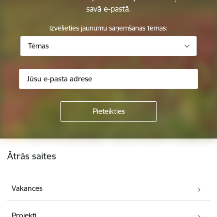
savā e-pastā.
Izvēlieties jaunumu saņemšanas tēmas:
Tēmas
Kājene
Ātrās saites
Vakances
Projekti