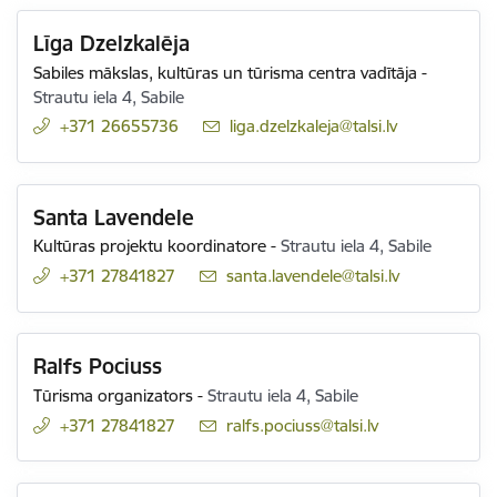
Līga Dzelzkalēja
Sabiles mākslas, kultūras un tūrisma centra vadītāja
-
Strautu iela 4, Sabile
+371 26655736
E-pasts:
liga.dzelzkaleja@talsi.lv
Santa Lavendele
Kultūras projektu koordinatore
-
Strautu iela 4, Sabile
+371 27841827
E-pasts:
santa.lavendele@talsi.lv
Ralfs Pociuss
Tūrisma organizators
-
Strautu iela 4, Sabile
+371 27841827
E-pasts:
ralfs.pociuss@talsi.lv