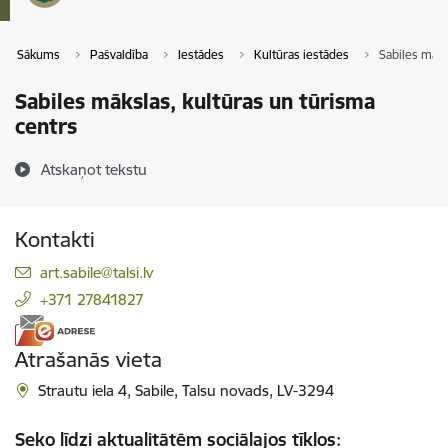
Sākums
Pašvaldība
Iestādes
Kultūras iestādes
Sabiles māks
Sabiles mākslas, kultūras un tūrisma
centrs
Atskaņot tekstu
Kontakti
E-pasts:
art.sabile@talsi.lv
+371 27841827
Atrašanās vieta
Strautu iela 4, Sabile, Talsu novads, LV-3294
Seko līdzi aktualitātēm sociālajos tīklos: