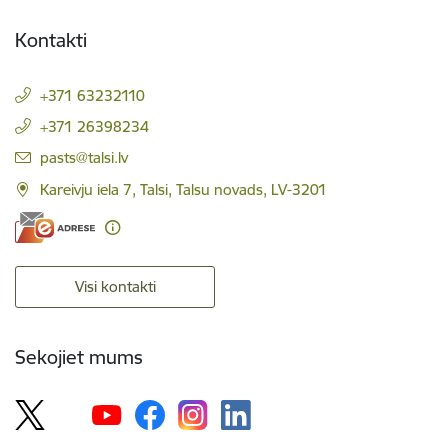
Kontakti
+371 63232110
+371 26398234
E-pasts:
pasts@talsi.lv
Kareivju iela 7, Talsi, Talsu novads, LV-3201
Visi kontakti
Sekojiet mums