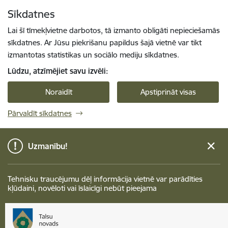
Pāriet uz lapas saturu
Sīkdatnes
Spied
lai meklētu
Enter
Lai šī tīmekļvietne darbotos, tā izmanto obligāti nepieciešamās
sīkdatnes. Ar Jūsu piekrišanu papildus šajā vietnē var tikt
izmantotas statistikas un sociālo mediju sīkdatnes.
Lūdzu, atzīmējiet savu izvēli:
Noraidīt
Apstiprināt visas
Pārvaldīt sīkdatnes
Uzmanību!
Tehnisku traucējumu dēļ informācija vietnē var parādīties
kļūdaini, novēloti vai īslaicīgi nebūt pieejama