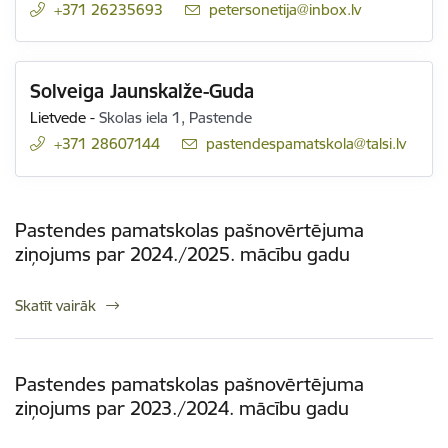
+371 26235693
E-pasts:
petersonetija@inbox.lv
Solveiga Jaunskalže-Guda
Lietvede
-
Skolas iela 1, Pastende
+371 28607144
E-pasts:
pastendespamatskola@talsi.lv
Pastendes pamatskolas pašnovērtējuma
ziņojums par 2024./2025. mācību gadu
Skatīt vairāk
Pastendes pamatskolas pašnovērtējuma
ziņojums par 2023./2024. mācību gadu