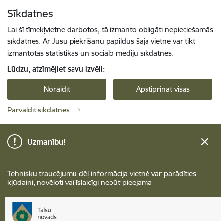
Pāriet uz lapas saturu
Sīkdatnes
Spied
lai meklētu
Enter
Lai šī tīmekļvietne darbotos, tā izmanto obligāti nepieciešamās
sīkdatnes. Ar Jūsu piekrišanu papildus šajā vietnē var tikt
izmantotas statistikas un sociālo mediju sīkdatnes.
Lūdzu, atzīmējiet savu izvēli:
Noraidīt
Apstiprināt visas
Pārvaldīt sīkdatnes
Uzmanību!
Tehnisku traucējumu dēļ informācija vietnē var parādīties
kļūdaini, novēloti vai īslaicīgi nebūt pieejama