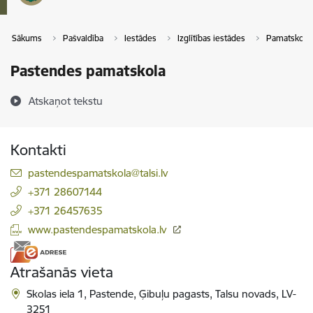
Sākums
Pašvaldība
Iestādes
Izglītības iestādes
Pamatskola
Pastendes pamatskola
Atskaņot tekstu
Kontakti
E-pasts:
pastendespamatskola@talsi.lv
+371 28607144
+371 26457635
www.pastendespamatskola.lv
Atrašanās vieta
Skolas iela 1, Pastende, Ģibuļu pagasts, Talsu novads, LV-
3251