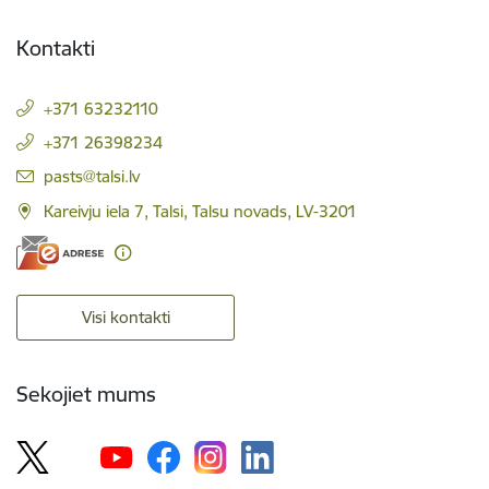
Kontakti
+371 63232110
+371 26398234
E-pasts:
pasts@talsi.lv
Kareivju iela 7, Talsi, Talsu novads, LV-3201
Visi kontakti
Sekojiet mums