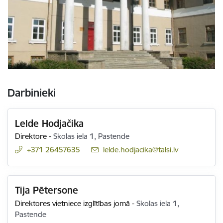
Darbinieki
Lelde Hodjačika
Direktore
-
Skolas iela 1, Pastende
+371 26457635
E-pasts:
lelde.hodjacika@talsi.lv
Tija Pētersone
Direktores vietniece izglītības jomā
-
Skolas iela 1,
Pastende