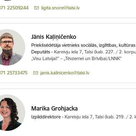
371 22509244
E-pasts:
ligita.snore@talsi.lv
Jānis Kaļiņičenko
Priekšsēdētāja vietnieks sociālās, izglītības, kultūra
Deputāts
-
Kareivju iela 7, Talsi (kab. 227. / 2. korp
„Visu Latvijai!” – „Tēvzemei un Brīvībai/LNNK”
371 25733475
E-pasts:
janis.kalinicenko@talsi.lv
Marika Grohjacka
Izpilddirektore
-
Kareivju iela 7, Talsi (kab. 219. / 2.