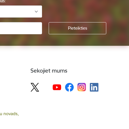
mas:
Sekojiet mums
lsu novads,