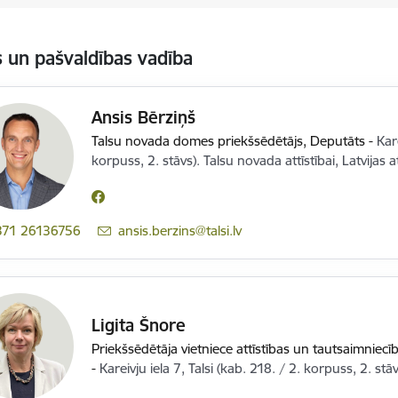
un pašvaldības vadība
Ansis Bērziņš
Talsu novada domes priekšsēdētājs,
Deputāts
-
Kare
korpuss, 2. stāvs). Talsu novada attīstībai, Latvijas at
371 26136756
E-pasts:
ansis.berzins@talsi.lv
Ligita Šnore
Priekšsēdētāja vietniece attīstības un tautsaimniecī
-
Kareivju iela 7, Talsi (kab. 218. / 2. korpuss, 2. stāv