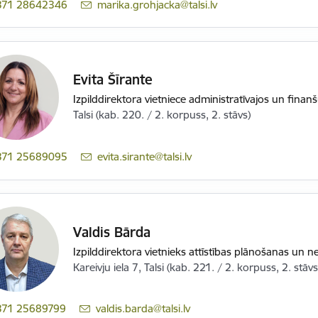
371 28642346
E-pasts:
marika.grohjacka@talsi.lv
Evita Šīrante
Izpilddirektora vietniece administratīvajos un finan
Talsi (kab. 220. / 2. korpuss, 2. stāvs)
371 25689095
E-pasts:
evita.sirante@talsi.lv
Valdis Bārda
Izpilddirektora vietnieks attīstības plānošanas un
Kareivju iela 7, Talsi (kab. 221. / 2. korpuss, 2. stāvs
371 25689799
E-pasts:
valdis.barda@talsi.lv