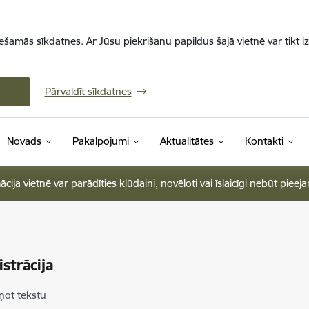
iešamās sīkdatnes. Ar Jūsu piekrišanu papildus šajā vietnē var tikt i
Pārvaldīt sīkdatnes
Novads
Pakalpojumi
Aktualitātes
Kontakti
ja vietnē var parādīties kļūdaini, novēloti vai īslaicīgi nebūt pieej
strācija
ņot tekstu