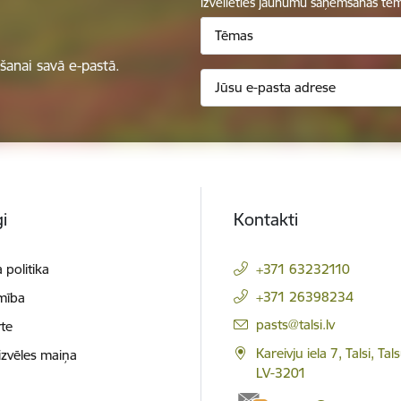
Izvēlieties jaunumu saņemšanas tē
Tēmas
anai savā e-pastā.
i
Kontakti
 politika
+371 63232110
+371 26398234
mība
E-pasts:
pasts@talsi.lv
te
Kareivju iela 7, Talsi, Ta
izvēles maiņa
LV-3201