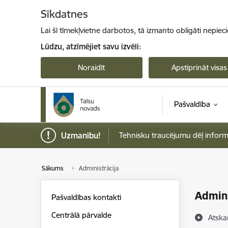
Pāriet uz lapas saturu
Sīkdatnes
Lai šī tīmekļvietne darbotos, tā izmanto obligāti nepiec
Lūdzu, atzīmējiet savu izvēli:
Noraidīt
Apstiprināt visas
Pašvaldība
Uzmanību!
Tehnisku traucējumu dēļ informāci
Sākums
Administrācija
Admini
Pašvaldības kontakti
Centrālā pārvalde
Atska