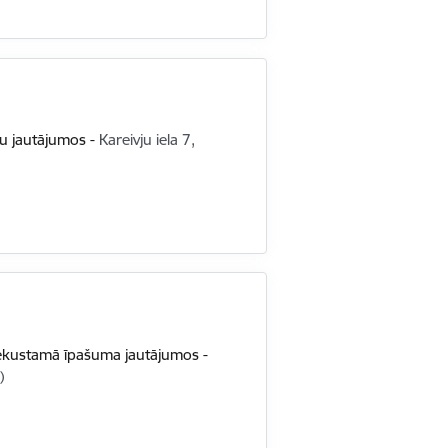
šu jautājumos
-
Kareivju iela 7,
 nekustamā īpašuma jautājumos
-
)