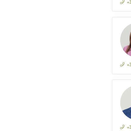
+
+
+