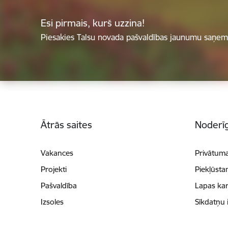
Esi pirmais, kurš uzzina!
Piesakies Talsu novada pašvaldības jaunumu saņemš
Kājene
Ātrās saites
Noderīg
Vakances
Privātuma
Projekti
Piekļūsta
Pašvaldība
Lapas kar
Izsoles
Sīkdatņu 