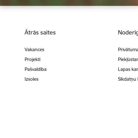
Kājene
Ātrās saites
Noderīg
Vakances
Privātuma
Projekti
Piekļūsta
Pašvaldība
Lapas kar
Izsoles
Sīkdatņu 