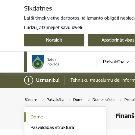
Pāriet uz lapas saturu
Sīkdatnes
Lai šī tīmekļvietne darbotos, tā izmanto obligāti nepiec
Lūdzu, atzīmējiet savu izvēli:
Noraidīt
Apstiprināt visas
Pašvaldība
Uzmanību!
Tehnisku traucējumu dēļ informāci
Sākums
Pašvaldība
Dome
Domes sēdes
Protok
Finanš
Dome
Pašvaldības struktūra