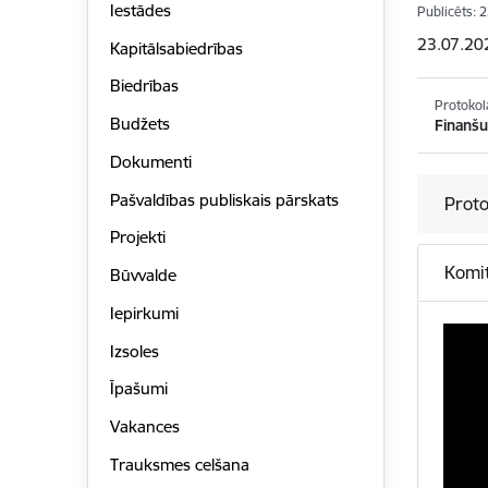
Iestādes
Publicēts: 
23.07.20
Kapitālsabiedrības
Biedrības
Protokol
Budžets
Finanšu
Dokumenti
Pašvaldības publiskais pārskats
Proto
Projekti
Komit
Būvvalde
Iepirkumi
Izsoles
Īpašumi
Vakances
Trauksmes celšana