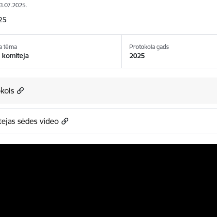
23.07.2025.
25
a tēma
Protokola gads
 komiteja
2025
kols
ejas sēdes video