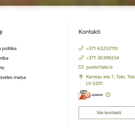
i
Kontakti
 politika
+371 63232110
+371 26398234
mība
E-pasts:
pasts@talsi.lv
te
Kareivju iela 7, Talsi, Ta
izvēles maiņa
LV-3201
Visi kontakti