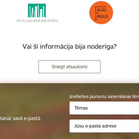
Vai šī informācija bija noderīga?
Sniegt atsauksmi
Izvēlieties jaunumu saņemšanas tē
Tēmas
anai savā e-pastā.