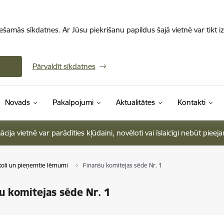
iešamās sīkdatnes. Ar Jūsu piekrišanu papildus šajā vietnē var tikt i
Pārvaldīt sīkdatnes
Novads
Pakalpojumi
Aktualitātes
Kontakti
ja vietnē var parādīties kļūdaini, novēloti vai īslaicīgi nebūt pieej
oli un pieņemtie lēmumi
Finanšu komitejas sēde Nr. 1
u komitejas sēde Nr. 1