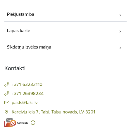
Piekļūstamība
Lapas karte
Sīkdatņu izvēles maiņa
Kontakti
+371 63232110
+371 26398234
E-pasts:
pasts@talsi.lv
Kareivju iela 7, Talsi, Talsu novads, LV-3201