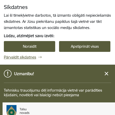
Pāriet uz lapas saturu
Sīkdatnes
Spied
lai meklētu
Enter
Lai šī tīmekļvietne darbotos, tā izmanto obligāti nepieciešamās
sīkdatnes. Ar Jūsu piekrišanu papildus šajā vietnē var tikt
izmantotas statistikas un sociālo mediju sīkdatnes.
Lūdzu, atzīmējiet savu izvēli:
Noraidīt
Apstiprināt visas
Pārvaldīt sīkdatnes
Uzmanību!
Tehnisku traucējumu dēļ informācija vietnē var parādīties
kļūdaini, novēloti vai īslaicīgi nebūt pieejama