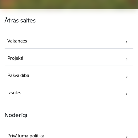
Kājene
Ātrās saites
Vakances
Projekti
Pašvaldība
Izsoles
Noderīgi
Privātuma politika