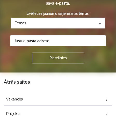
savā e-pastā.
Izvēlieties jaunumu saņemšanas tēmas:
Tēmas
Kājene
Ātrās saites
Vakances
Projekti