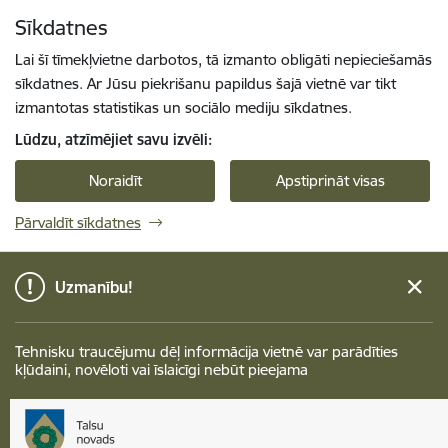
Pāriet uz lapas saturu
Sīkdatnes
Spied
lai meklētu
Enter
Lai šī tīmekļvietne darbotos, tā izmanto obligāti nepieciešamās
sīkdatnes. Ar Jūsu piekrišanu papildus šajā vietnē var tikt
izmantotas statistikas un sociālo mediju sīkdatnes.
Lūdzu, atzīmējiet savu izvēli:
Noraidīt
Apstiprināt visas
Pārvaldīt sīkdatnes
Uzmanību!
Tehnisku traucējumu dēļ informācija vietnē var parādīties
kļūdaini, novēloti vai īslaicīgi nebūt pieejama