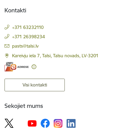
Kontakti
+371 63232110
+371 26398234
E-pasts:
pasts@talsi.lv
Kareivju iela 7, Talsi, Talsu novads, LV-3201
Visi kontakti
Sekojiet mums