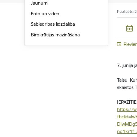
Jaunumi
Publicēts: 
Foto un video
Sabiedrības līdzdalība
Birokrātijas mazināšana
Pievie
7. jūnijā
Talsu Kul
skaistos 
IEPAZĪTIE
https://w
fbclid=
DIwMDg5
no1kr1f