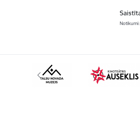
Saistī
Notikumi: