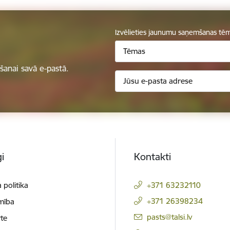
Izvēlieties jaunumu saņemšanas tē
Tēmas
anai savā e-pastā.
i
Kontakti
 politika
+371 63232110
+371 26398234
mība
E-pasts:
pasts@talsi.lv
te