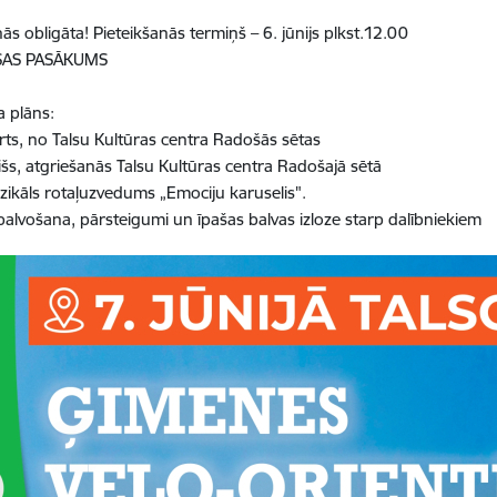
ās obligāta! Pieteikšanās termiņš – 6. jūnijs plkst.12.00
AS PASĀKUMS
 plāns:
rts, no Talsu Kultūras centra Radošās sētas
išs, atgriešanās Talsu Kultūras centra Radošajā sētā
zikāls rotaļuzvedums
„
Emociju karuselis".
alvošana, pārsteigumi un īpašas balvas izloze starp dalībniekiem