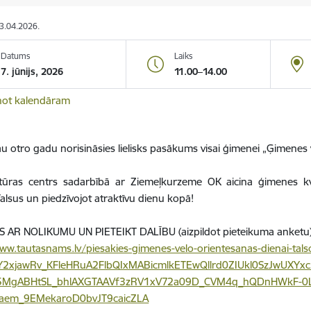
23.04.2026.
Datums
Laiks
7. jūnijs, 2026
11.00–14.00
not kalendāram
 jau otro gadu norisināsies lielisks pasākums visai ģimenei
„
Ģimenes v
tūras centrs sadarbībā ar Ziemeļkurzeme OK aicina ģimenes kvali
Talsus un piedzīvojot atraktīvu dienu kopā!
S AR NOLIKUMU UN PIETEIKT DALĪBU (aizpildot pieteikuma anketu)
ww.tautasnams.lv/piesakies-gimenes-velo-orientesanas-dienai-talso
IwY2xjawRv_KFleHRuA2FlbQIxMABicmlkETEwQllrd0ZIUkl0SzJwU
MgABHtSL_bhlAXGTAAVf3zRV1xV72a09D_CVM4q_hQDnHWkF-0L
_aem_9EMekaroD0bvJT9caicZLA