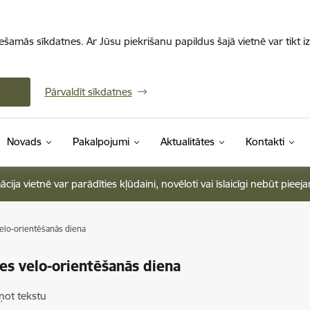
iešamās sīkdatnes. Ar Jūsu piekrišanu papildus šajā vietnē var tikt i
Pārvaldīt sīkdatnes
Novads
Pakalpojumi
Aktualitātes
Kontakti
ja vietnē var parādīties kļūdaini, novēloti vai īslaicīgi nebūt pieej
lo-orientēšanās diena
s velo-orientēšanās diena
ņot tekstu