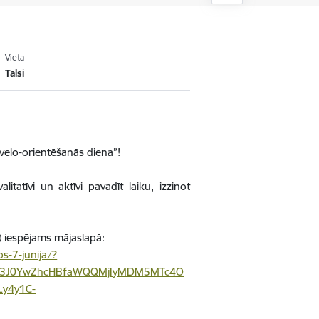
Vieta
Talsi
elo-orientēšanās diena”!
tatīvi un aktīvi pavadīt laiku, izzinot
 iespējams mājaslapā:
s-7-junija/?
XYxc3J0YwZhcHBfaWQQMjIyMDM5MTc4O
y4y1C-