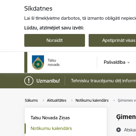
Pāriet uz lapas saturu
Sīkdatnes
Lai šī tīmekļvietne darbotos, tā izmanto obligāti nepiec
Lūdzu, atzīmējiet savu izvēli:
Noraidīt
Apstiprināt visas
Pašvaldība
Uzmanību!
Tehnisku traucējumu dēļ informāci
Sākums
Aktualitātes
Notikumu kalendārs
Ģimenes ve
Ģimene
Talsu Novada Ziņas
Notikumu kalendārs
Atska