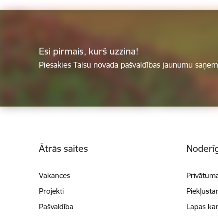
Esi pirmais, kurš uzzina!
Piesakies Talsu novada pašvaldības jaunumu saņemš
Kājene
Ātrās saites
Noderīg
Vakances
Privātuma
Projekti
Piekļūsta
Pašvaldība
Lapas kar