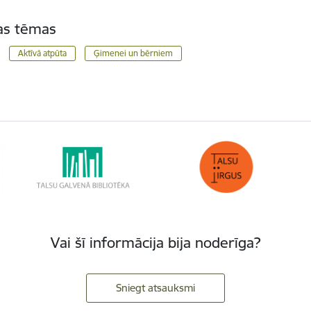
tas tēmas
Aktīvā atpūta
Ģimenei un bērniem
Vai šī informācija bija noderīga?
Sniegt atsauksmi