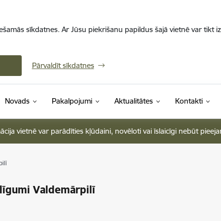
iešamās sīkdatnes. Ar Jūsu piekrišanu papildus šajā vietnē var tikt i
Pārvaldīt sīkdatnes
Novads
Pakalpojumi
Aktualitātes
Kontakti
ja vietnē var parādīties kļūdaini, novēloti vai īslaicīgi nebūt pieej
ilī
līgumi Valdemārpilī