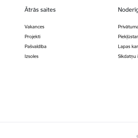
Kājene
Ātrās saites
Noderīg
Vakances
Privātuma
Projekti
Piekļūsta
Pašvaldība
Lapas kar
Izsoles
Sīkdatņu 
©