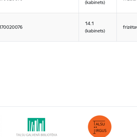
(kabinets)
14.1
170020076
frizēta
(kabinets)