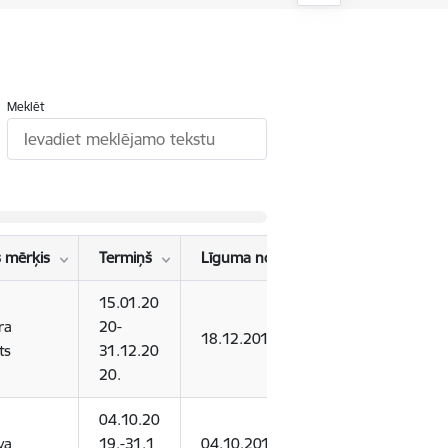
Meklēt
 mērķis
Termiņš
Līguma noslēgšanas datums
15.01.20
ra
20-
18.12.2019.
ts
31.12.20
20.
04.10.20
va
19.-31.1
04.10.2019.