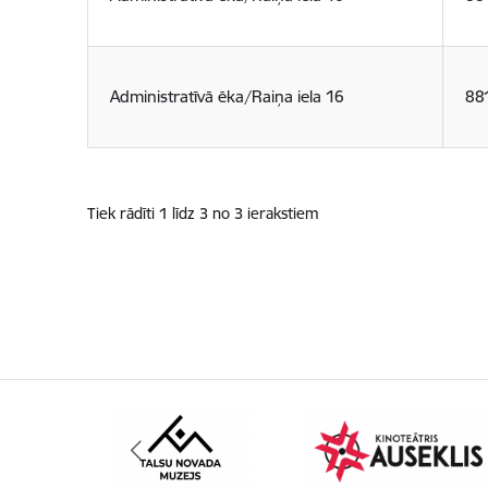
Administratīvā ēka/Raiņa iela 16
88
Tiek rādīti 1 līdz 3 no 3 ierakstiem