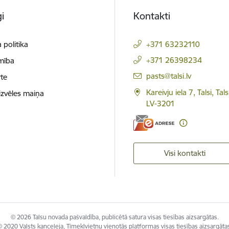
i
Kontakti
 politika
+371 63232110
+371 26398234
mība
E-pasts:
pasts@talsi.lv
te
Kareivju iela 7, Talsi, Ta
izvēles maiņa
LV-3201
Visi kontakti
© 2026 Talsu novada pašvaldība, publicētā satura visas tiesības aizsargātas.
 2020 Valsts kanceleja, Tīmekļvietņu vienotās platformas visas tiesības aizsargāta