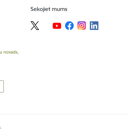
Sekojiet mums
lsu novads,
s.