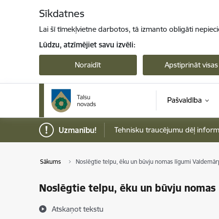
Pāriet uz lapas saturu
Sīkdatnes
Lai šī tīmekļvietne darbotos, tā izmanto obligāti nepiec
Lūdzu, atzīmējiet savu izvēli:
Noraidīt
Apstiprināt visas
Pašvaldība
Uzmanību!
Tehnisku traucējumu dēļ informāci
Sākums
Noslēgtie telpu, ēku un būvju nomas līgumi Valdemārp
Noslēgtie telpu, ēku un būvju nomas 
Atskaņot tekstu