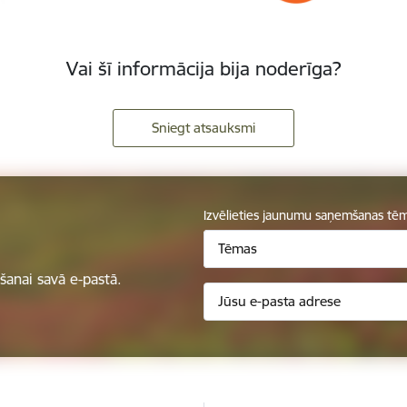
Vai šī informācija bija noderīga?
Sniegt atsauksmi
Izvēlieties jaunumu saņemšanas tē
Tēmas
anai savā e-pastā.