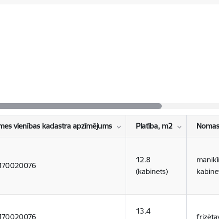
mes vienības kadastra apzīmējums
Platība, m2
Nomas
12.8
manikī
170020076
(kabinets)
kabine
13.4
170020076
frizēta