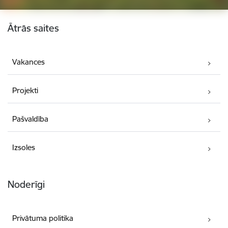
Kājene
Ātrās saites
Vakances
Projekti
Pašvaldība
Izsoles
Noderīgi
Privātuma politika