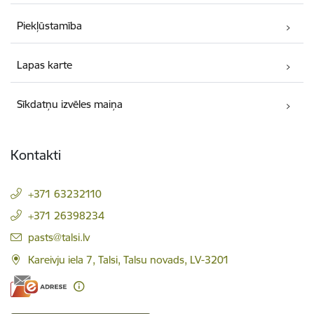
Piekļūstamība
Lapas karte
Sīkdatņu izvēles maiņa
Kontakti
+371 63232110
+371 26398234
E-pasts:
pasts@talsi.lv
Kareivju iela 7, Talsi, Talsu novads, LV-3201