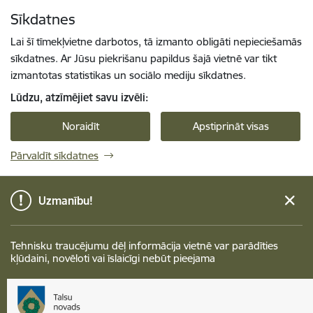
Pāriet uz lapas saturu
Sīkdatnes
Spied
lai meklētu
Enter
Lai šī tīmekļvietne darbotos, tā izmanto obligāti nepieciešamās
sīkdatnes. Ar Jūsu piekrišanu papildus šajā vietnē var tikt
izmantotas statistikas un sociālo mediju sīkdatnes.
Lūdzu, atzīmējiet savu izvēli:
Noraidīt
Apstiprināt visas
Pārvaldīt sīkdatnes
Uzmanību!
Tehnisku traucējumu dēļ informācija vietnē var parādīties
kļūdaini, novēloti vai īslaicīgi nebūt pieejama