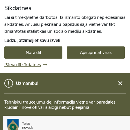
Pāriet uz lapas saturu
Sīkdatnes
Spied
lai meklētu
Enter
Lai šī tīmekļvietne darbotos, tā izmanto obligāti nepieciešamās
sīkdatnes. Ar Jūsu piekrišanu papildus šajā vietnē var tikt
izmantotas statistikas un sociālo mediju sīkdatnes.
Lūdzu, atzīmējiet savu izvēli:
Noraidīt
Apstiprināt visas
Pārvaldīt sīkdatnes
Uzmanību!
Tehnisku traucējumu dēļ informācija vietnē var parādīties
kļūdaini, novēloti vai īslaicīgi nebūt pieejama