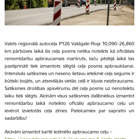
Valsts reģionālā autoceļa P126 Valdgale–Roja 10,090–26,860
km pārbūves laikā šis ceļa posms netika noteikts kā oficiālais
remontdarbu apbraucamais maršruts, taču pēdējā laikā tas
pastiprināti tiek izmantots slēgtā ceļa posma apbraukšanai.
Intensīvās satiksmes un neseno lietavu ietekmē ceļa segums ir
būtiski bojāts, un atsevišķās vietās ceļš ir kļuvis neizbraucams.
Satiksmes drošības apsvērumu dēļ ceļa posms uz nenoteiktu
laiku tiek slēgts. Aicinām visus satiksmes dalībniekus izmantot
remontdarbu laikā noteikto oficiālo apbraucamo ceļu un
ievērot izvietotās ceļa zīmes. Pateicamies par sapratni un
sadarbību!
Aicinām izmantot kartē iezīmēto apbraucamo ceļu –