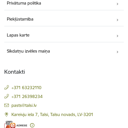
Privātuma politika
Piekļūstamība
Lapas karte
Sīkdatņu izvēles maiņa
Kontakti
+371 63232110
+371 26398234
E-pasts:
pasts@talsi.lv
Kareivju iela 7, Talsi, Talsu novads, LV-3201