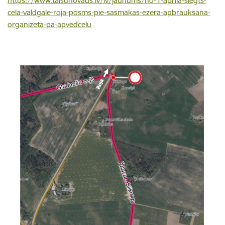
https://www.talsunovads.lv/lv/jaunums/no-1-aprila-slegts-
cela-valdgale-roja-posms-pie-sasmakas-ezera-apbrauksana-
organizeta-pa-apvedcelu