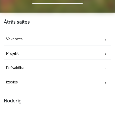
Kājene
Ātrās saites
Vakances
Projekti
Pašvaldība
Izsoles
Noderīgi