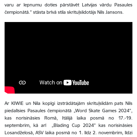
varu ar lepnumu doties pārstāvēt Latvijas vārdu Pasaules
čempionātā.” stāsta brīvā stila skrituļslidotājs Nils Jansons.
Ar KIWIE un Nila kopīgi izstrādātajām skrituļslidām pats Nils
piedalīsies Pasaules čempionātā „Word Skate Games 2024”,
kas norisināsies Romā, Itālijā laika posmā no 17.-19.
septembrim, kā arī „Blading Cup 2024” kas norisināsies
Losandželosā, ASV laika posmā no 1. līdz 2. novembrim, līdzi