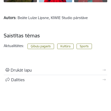
Autors:
Beāte Luīze Lipsne, KIWIE Studio pārstāve
Saistītas tēmas
Aktualitātes:
Ģibuļu pagasts
Kultūra
Sports
Drukāt lapu
Dalīties