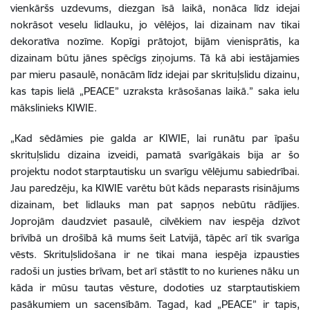
vienkāršs uzdevums, diezgan īsā laikā, nonāca līdz idejai
nokrāsot veselu lidlauku, jo vēlējos, lai dizainam nav tikai
dekoratīva nozīme. Kopīgi prātojot, bijām vienisprātis, ka
dizainam būtu jānes spēcīgs ziņojums. Tā kā abi iestājamies
par mieru pasaulē, nonācām līdz idejai par skrituļslidu dizainu,
kas tapis lielā „PEACE” uzraksta krāsošanas laikā.” saka ielu
mākslinieks KIWIE.
„Kad sēdāmies pie galda ar KIWIE, lai runātu par īpašu
skrituļslidu dizaina izveidi, pamatā svarīgākais bija ar šo
projektu nodot starptautisku un svarīgu vēlējumu sabiedrībai.
Jau paredzēju, ka KIWIE varētu būt kāds neparasts risinājums
dizainam, bet lidlauks man pat sapņos nebūtu rādījies.
Joprojām daudzviet pasaulē, cilvēkiem nav iespēja dzīvot
brīvībā un drošībā kā mums šeit Latvijā, tāpēc arī tik svarīga
vēsts. Skrituļslidošana ir ne tikai mana iespēja izpausties
radoši un justies brīvam, bet arī stāstīt to no kurienes nāku un
kāda ir mūsu tautas vēsture, dodoties uz starptautiskiem
pasākumiem un sacensībām. Tagad, kad „PEACE” ir tapis,