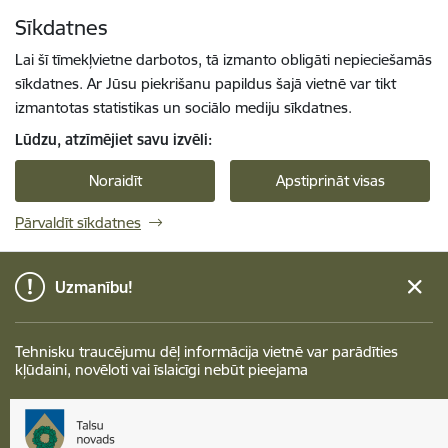
Pāriet uz lapas saturu
Sīkdatnes
Spied
lai meklētu
Enter
Lai šī tīmekļvietne darbotos, tā izmanto obligāti nepieciešamās
sīkdatnes. Ar Jūsu piekrišanu papildus šajā vietnē var tikt
izmantotas statistikas un sociālo mediju sīkdatnes.
Lūdzu, atzīmējiet savu izvēli:
Noraidīt
Apstiprināt visas
Pārvaldīt sīkdatnes
Uzmanību!
Tehnisku traucējumu dēļ informācija vietnē var parādīties
kļūdaini, novēloti vai īslaicīgi nebūt pieejama