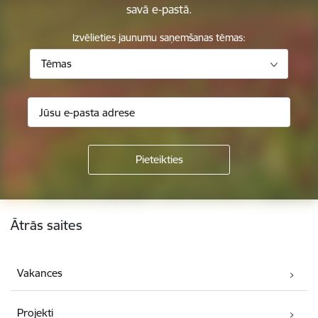
savā e-pastā.
Izvēlieties jaunumu saņemšanas tēmas:
Tēmas
Kājene
Ātrās saites
Vakances
Projekti