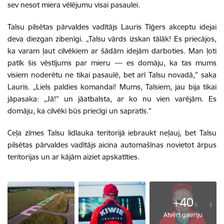
sev nesot miera vēlējumu visai pasaulei.
Talsu pilsētas pārvaldes vadītājs Lauris Tīģers akceptu idejai
deva diezgan zibenīgi. „Talsu vārds izskan tālāk! Es priecājos,
ka varam ļaut cilvēkiem ar šādām idejām darboties. Man ļoti
patīk šis vēstījums par mieru — es domāju, ka tas mums
visiem noderētu ne tikai pasaulē, bet arī Talsu novadā,” saka
Lauris. „Liels paldies komandai! Mums, Talsiem, jau bija tikai
jāpasaka: „Jā!” un jāatbalsta, ar ko nu vien varējām. Es
domāju, ka cilvēki būs priecīgi un sapratīs.”
Ceļa zīmes Talsu lidlauka teritorijā iebraukt neļauj, bet Talsu
pilsētas pārvaldes vadītājs aicina automašīnas novietot ārpus
teritorijas un ar kājām aiziet apskatīties.
+40
Atvērt galeriju