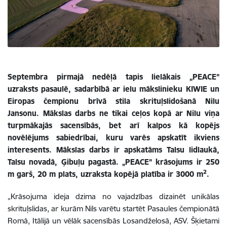
Septembra pirmajā nedēļā tapis lielākais „PEACE”
uzraksts pasaulē, sadarbībā ar ielu mākslinieku KIWIE un
Eiropas čempionu brīvā stila skrituļslidošanā Nilu
Jansonu. Mākslas darbs ne tikai ceļos kopā ar Nilu viņa
turpmākajās sacensībās, bet arī kalpos kā kopējs
novēlējums sabiedrībai, kuru varēs apskatīt ikviens
interesents. Mākslas darbs ir apskatāms Talsu lidlaukā,
Talsu novadā, Ģibuļu pagastā. „
PEACE” krāsojums ir 250
2
m garš, 20 m plats, uzraksta kopējā platība ir 3000 m
.
„Krāsojuma ideja dzima no vajadzības dizainēt unikālas
skrituļslidas, ar kurām Nils varētu startēt Pasaules čempionātā
Romā, Itālijā un vēlāk sacensībās Losandželosā, ASV. Šķietami