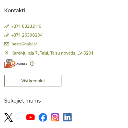
Kontakti
+371 63232110
+371 26398234
E-pasts:
pasts@talsi.lv
Kareivju iela 7, Talsi, Talsu novads, LV-3201
Visi kontakti
Sekojiet mums