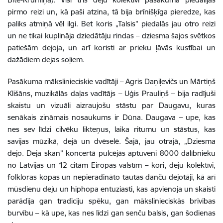
pirmo reizi un, kā paši atzina, tā bija brīnišķīga pieredze, kas
paliks atmiņā vēl ilgi. Bet koris „Talsis” piedalās jau otro reizi
un ne tikai kuplināja dziedātāju rindas – dziesma šajos svētkos
patiešām dejoja, un arī koristi ar prieku ļāvās kustībai un
dažādiem dejas soļiem.
Pasākuma mākslinieciskie vadītāji – Agris Daņiļevičs un Mārtiņš
Klišāns, muzikālās daļas vadītājs – Uģis Prauliņš – bija radījuši
skaistu un vizuāli aizraujošu stāstu par Daugavu, kuras
senākais zināmais nosaukums ir Dūna. Daugava – upe, kas
nes sev līdzi cilvēku likteņus, laika ritumu un stāstus, kas
savijas mūzikā, dejā un dvēselē. Šajā, jau otrajā, „Dziesma
dejo. Deja skan” koncertā pulcējās aptuveni 8000 dalībnieku
no Latvijas un 12 citām Eiropas valstīm – kori, deju kolektīvi,
folkloras kopas un nepieradināto tautas danču dejotāji, kā arī
mūsdienu deju un hiphopa entuziasti, kas apvienoja un skaisti
parādīja gan tradīciju spēku, gan mākslinieciskās brīvības
burvību – kā upe, kas nes līdzi gan senču balsis, gan šodienas