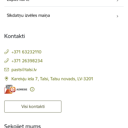
Sīkdatņu izvēles maiņa
Kontakti
+371 63232110
+371 26398234
E-pasts:
pasts@talsi.lv
Kareivju iela 7, Talsi, Talsu novads, LV-3201
Visi kontakti
Sekojiet mums