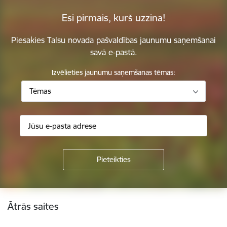
Esi pirmais, kurš uzzina!
Piesakies Talsu novada pašvaldības jaunumu saņemšanai
savā e-pastā.
Izvēlieties jaunumu saņemšanas tēmas:
Tēmas
Kājene
Ātrās saites