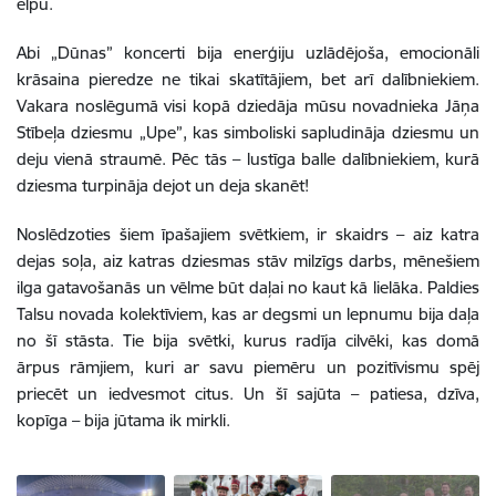
elpu.
Abi „Dūnas” koncerti bija enerģiju uzlādējoša, emocionāli
krāsaina pieredze ne tikai skatītājiem, bet arī dalībniekiem.
Vakara noslēgumā visi kopā dziedāja mūsu novadnieka Jāņa
Stībeļa dziesmu „Upe”, kas simboliski sapludināja dziesmu un
deju vienā straumē. Pēc tās – lustīga balle dalībniekiem, kurā
dziesma turpināja dejot un deja skanēt!
Noslēdzoties šiem īpašajiem svētkiem, ir skaidrs – aiz katra
dejas soļa, aiz katras dziesmas stāv milzīgs darbs, mēnešiem
ilga gatavošanās un vēlme būt daļai no kaut kā lielāka. Paldies
Talsu novada kolektīviem, kas ar degsmi un lepnumu bija daļa
no šī stāsta. Tie bija svētki, kurus radīja cilvēki, kas domā
ārpus rāmjiem, kuri ar savu piemēru un pozitīvismu spēj
priecēt un iedvesmot citus. Un šī sajūta – patiesa, dzīva,
kopīga – bija jūtama ik mirkli.