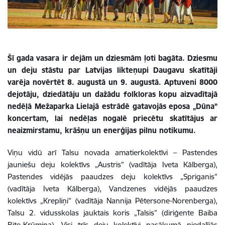
Šī gada vasara ir dejām un dziesmām ļoti bagāta. Dziesmu
un deju stāstu par Latvijas likteņupi Daugavu skatītāji
varēja novērtēt 8. augustā un 9. augustā. Aptuveni 8000
dejotāju, dziedātāju un dažādu folkloras kopu aizvadītajā
nedēļā Mežaparka Lielajā estrādē gatavojās eposa „Dūna”
koncertam, lai nedēļas nogalē priecētu skatītājus ar
neaizmirstamu, krāšņu un enerģijas pilnu notikumu.
Viņu vidū arī Talsu novada amatierkolektīvi – Pastendes
jauniešu deju kolektīvs „Austris” (vadītāja Iveta Kālberga),
Pastendes vidējās paaudzes deju kolektīvs „Spriganis”
(vadītāja Iveta Kālberga), Vandzenes vidējās paaudzes
kolektīvs „Krepliņi” (vadītāja Nannija Pētersone-Norenberga),
Talsu 2. vidusskolas jauktais koris „Talsis” (diriģente Baiba
Bite-Krūmiņa). Visi trīs deju kolektīvi pasākumā piedalījās