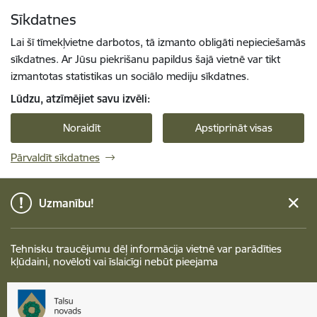
Pāriet uz lapas saturu
Sīkdatnes
Spied
lai meklētu
Enter
Lai šī tīmekļvietne darbotos, tā izmanto obligāti nepieciešamās
sīkdatnes. Ar Jūsu piekrišanu papildus šajā vietnē var tikt
izmantotas statistikas un sociālo mediju sīkdatnes.
Lūdzu, atzīmējiet savu izvēli:
Noraidīt
Apstiprināt visas
Pārvaldīt sīkdatnes
Uzmanību!
Tehnisku traucējumu dēļ informācija vietnē var parādīties
kļūdaini, novēloti vai īslaicīgi nebūt pieejama