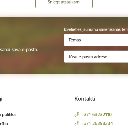
Sniegt atsauksmi
Izvēlieties jaunumu saņemšanas tē
Tēmas
anai savā e-pastā.
i
Kontakti
 politika
+371 63232110
+371 26398234
mība