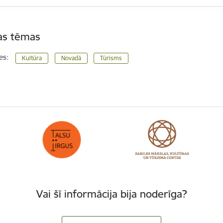
tas tēmas
es:
Kultūra
Novadā
Tūrisms
Vai šī informācija bija noderīga?