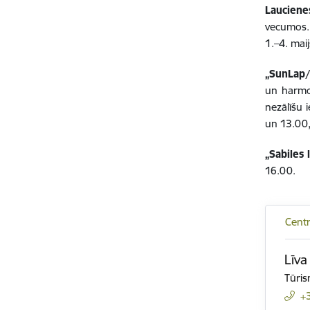
Lauciene
vecumos. 
1.–4. mai
„SunLap/
un harmo
nezālīšu 
un 13.00,
„Sabiles 
16.00.
Centr
Līva
Tūris
+