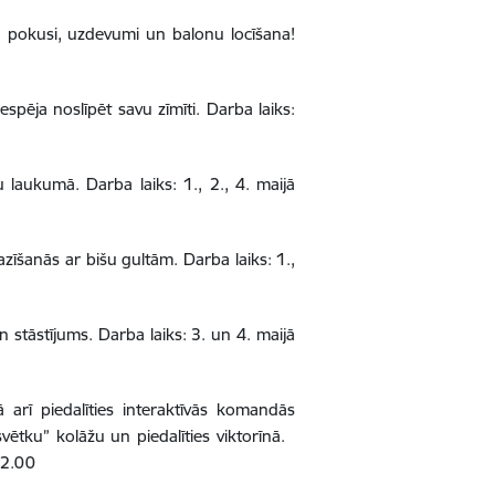
 pokusi, uzdevumi un balonu locīšana!
spēja noslīpēt savu zīmīti. Darba laiks:
laukumā. Darba laiks: 1., 2., 4. maijā
zīšanās ar bišu gultām. Darba laiks: 1.,
 stāstījums. Darba laiks: 3. un 4. maijā
 arī piedalīties interaktīvās komandās
svētku” kolāžu un piedalīties viktorīnā.
. 12.00