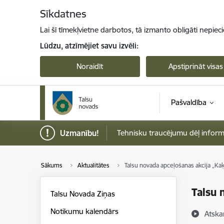
Pāriet uz lapas saturu
Sīkdatnes
Lai šī tīmekļvietne darbotos, tā izmanto obligāti nepiec
Lūdzu, atzīmējiet savu izvēli:
Noraidīt
Apstiprināt visas
Pašvaldība
Uzmanību!
Tehnisku traucējumu dēļ informāci
Sākums
Aktualitātes
Talsu novada apceļošanas akcija „Kaķī
Talsu 
Talsu Novada Ziņas
Notikumu kalendārs
Atska