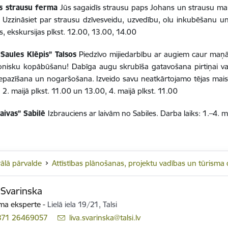
s strausu ferma
Jūs sagaidīs strausu paps Johans un strausu ma
Uzzināsiet par strausu dzīvesveidu, uzvedību, olu inkubēšanu un
js, ekskursijas plkst. 12.00, 13.00, 14.00
Saules Klēpis” Talsos
Piedzīvo mijiedarbību ar augiem caur maņā
nisku kopābūšanu! Dabīga augu skrubīša gatavošana pirtiņai va
iepazīšana un nogaršošana. Izveido savu neatkārtojamo tējas maisī
 2. maijā plkst. 11.00 un 13.00, 4. maijā plkst. 11.00
laivas” Sabilē
Izbrauciens ar laivām no Sabiles. Darba laiks: 1.–4. mai
ālā pārvalde
Attīstības plānošanas, projektu vadības un tūrism
 Svarinska
ma eksperte
-
Lielā iela 19/21, Talsi
371 26469057
E-pasts:
liva.svarinska@talsi.lv