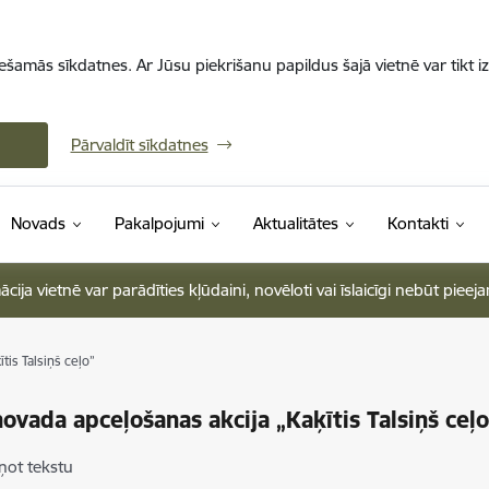
iešamās sīkdatnes. Ar Jūsu piekrišanu papildus šajā vietnē var tikt i
Pārvaldīt sīkdatnes
Novads
Pakalpojumi
Aktualitātes
Kontakti
ja vietnē var parādīties kļūdaini, novēloti vai īslaicīgi nebūt pieej
tis Talsiņš ceļo”
novada apceļošanas akcija „Kaķītis Talsiņš ceļo
ņot tekstu