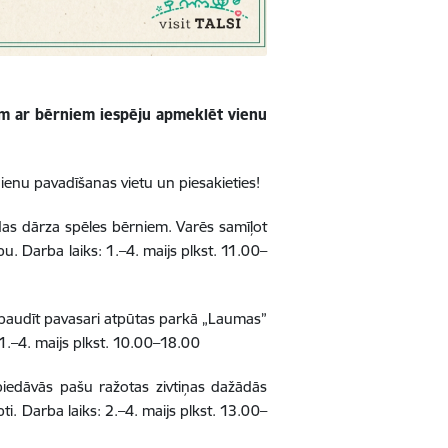
nēm ar bērniem iespēju apmeklēt vienu
dienu pavadīšanas vietu un piesakieties!
das dārza spēles bērniem. Varēs samīļot
. Darba laiks: 1.–4. maijs plkst. 11.00–
baudīt pavasari atpūtas parkā „Laumas”
 1.–4. maijs plkst. 10.00–18.00
edāvās pašu ražotas zivtiņas dažādās
ti. Darba laiks: 2.–4. maijs plkst. 13.00–