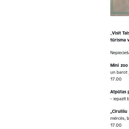
„
Visit Ta
tūrisma 
Nepiecieš
Mini zoo
un barot 
17.00
Atpūtas 
– iepazīt
„Cīrulīš
mērcēs, b
17.00