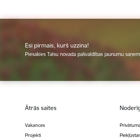
Esi pirmais, kurš uzzina!
Piesakies Talsu novada pašvaldības jaunumu saņemš
Kājene
Ātrās saites
Noderīg
Vakances
Privātuma
Projekti
Piekļūsta