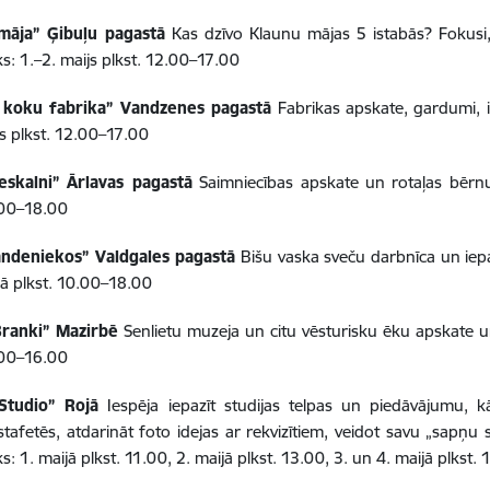
māja” Ģibuļu pagastā
Kas dzīvo Klaunu mājas 5 istabās? Fokusi,
ks: 1.–2. maijs plkst. 12.00–17.00
 koku fabrika” Vandzenes pagastā
Fabrikas apskate, gardumi, ie
js plkst. 12.00–17.00
eskalni” Ārlavas pagastā
Saimniecības apskate un rotaļas bērnu 
0.00–18.00
andeniekos” Valdgales pagastā
Bišu vaska sveču darbnīca un iepa
ijā plkst. 10.00–18.00
-Branki” Mazirbē
Senlietu muzeja un citu vēsturisku ēku apskate un
2.00–16.00
Studio” Rojā
Iespēja iepazīt studijas telpas un piedāvājumu, kā
stafetēs, atdarināt foto idejas ar rekvizītiem, veidot savu „sapņu 
s: 1. maijā plkst. 11.00, 2. maijā plkst. 13.00, 3. un 4. maijā plkst