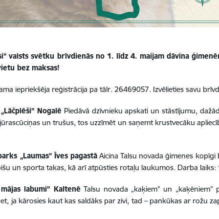
lsi” valsts svētku brīvdienās no 1. līdz 4. maijam dāvina ģime
vietu bez maksas!
ama iepriekšēja reģistrācija pa tālr. 26469057. Izvēlieties savu brīv
 „Lāčplēši” Nogalē
Piedāvā dzīvnieku apskati un stāstījumu, dažā
jūrascūciņas un trušus, tos uzzīmēt un saņemt krustvecāku apliecību
parks „Laumas” Īves pagastā
Aicina Talsu novada ģimenes kopīgi 
 bišu un sporta takas, kā arī atpūsties rotaļu laukumos. Darba laiks:
u mājas labumi” Kaltenē
Talsu novada „kaķiem” un „kaķēniem” pi
et, ja kārosies kaut kas saldāks par zivi, tad – pankūkas ar rožu zap