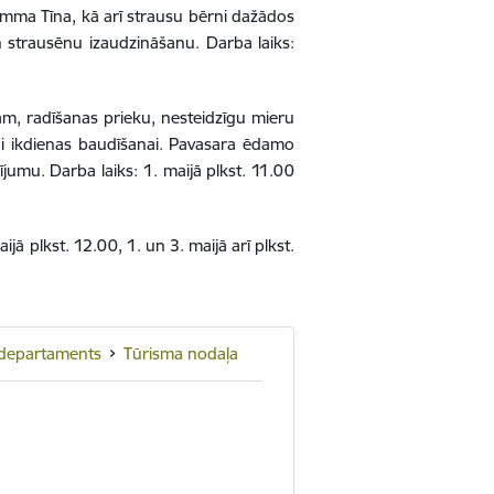
mma Tīna, kā arī strausu bērni dažādos
 strausēnu izaudzināšanu. Darba laiks:
m, radīšanas prieku, nesteidzīgu mieru
i ikdienas baudīšanai. Pavasara ēdamo
jumu. Darba laiks: 1. maijā plkst. 11.00
jā plkst. 12.00, 1. un 3. maijā arī plkst.
a departaments
Tūrisma nodaļa