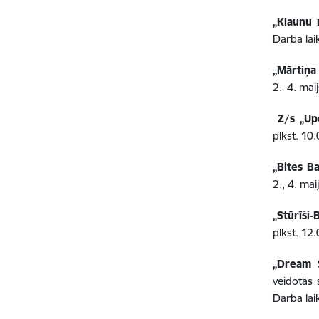
„Klaunu 
Darba lai
„Mārtiņa
2.–4. mai
Z/s „Up
plkst. 1
„Bites B
2., 4. ma
„Stūrīši
plkst. 1
„Dream 
veidotās 
Darba laik