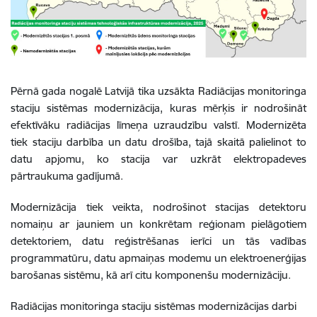
Pērnā gada nogalē Latvijā tika uzsākta Radiācijas monitoringa
staciju sistēmas modernizācija, kuras mērķis ir nodrošināt
efektīvāku radiācijas līmeņa uzraudzību valstī. Modernizēta
tiek staciju darbība un datu drošība, tajā skaitā palielinot to
datu apjomu, ko stacija var uzkrāt elektropadeves
pārtraukuma gadījumā.
Modernizācija tiek veikta, nodrošinot stacijas detektoru
nomaiņu ar jauniem un konkrētam reģionam pielāgotiem
detektoriem, datu reģistrēšanas ierīci un tās vadības
programmatūru, datu apmaiņas modemu un elektroenerģijas
barošanas sistēmu, kā arī citu komponenšu modernizāciju.
Radiācijas monitoringa staciju sistēmas modernizācijas darbi