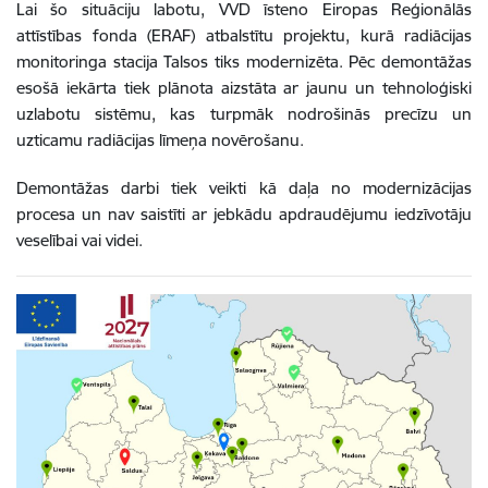
Lai šo situāciju labotu, VVD īsteno Eiropas Reģionālās
attīstības fonda (ERAF) atbalstītu projektu, kurā radiācijas
monitoringa stacija Talsos tiks modernizēta. Pēc demontāžas
esošā iekārta tiek plānota aizstāta ar jaunu un tehnoloģiski
uzlabotu sistēmu, kas turpmāk nodrošinās precīzu un
uzticamu radiācijas līmeņa novērošanu.
Demontāžas darbi tiek veikti kā daļa no modernizācijas
procesa un nav saistīti ar jebkādu apdraudējumu iedzīvotāju
veselībai vai videi.