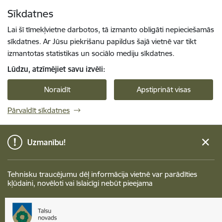
Pāriet uz lapas saturu
Sīkdatnes
Spied
lai meklētu
Enter
Lai šī tīmekļvietne darbotos, tā izmanto obligāti nepieciešamās
sīkdatnes. Ar Jūsu piekrišanu papildus šajā vietnē var tikt
izmantotas statistikas un sociālo mediju sīkdatnes.
Lūdzu, atzīmējiet savu izvēli:
Noraidīt
Apstiprināt visas
Pārvaldīt sīkdatnes
Uzmanību!
Tehnisku traucējumu dēļ informācija vietnē var parādīties
kļūdaini, novēloti vai īslaicīgi nebūt pieejama