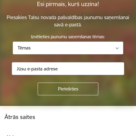
Esi pirmais, kurš uzzina!
Piesakies Talsu novada pašvaldības jaunumu saņemšanai
savā e-pastā.
Izvēlieties jaunumu saņemšanas tēmas:
Tēmas
Kājene
Ātrās saites