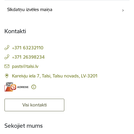
Sīkdatņu izvēles maiņa
Kontakti
+371 63232110
+371 26398234
E-pasts:
pasts@talsi.lv
Kareivju iela 7, Talsi, Talsu novads, LV-3201
Visi kontakti
Sekojiet mums