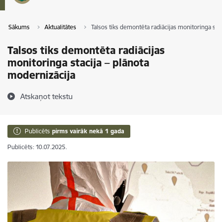
Sākums
Aktualitātes
Talsos tiks demontēta radiācijas monitoringa sta
Talsos tiks demontēta radiācijas
monitoringa stacija – plānota
modernizācija
Atskaņot tekstu
Publicēts
pirms vairāk nekā 1 gada
Publicēts: 10.07.2025.