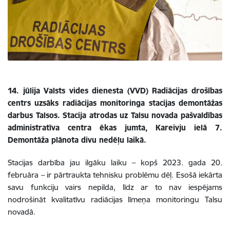
14. jūlija Valsts vides dienesta (VVD) Radiācijas drošības
centrs uzsāks radiācijas monitoringa stacijas demontāžas
darbus Talsos. Stacija atrodas uz Talsu novada pašvaldības
administratīva centra ēkas jumta, Kareivju ielā 7.
Demontāža plānota divu nedēļu laikā.
Stacijas darbība jau ilgāku laiku – kopš 2023. gada 20.
februāra – ir pārtraukta tehnisku problēmu dēļ. Esošā iekārta
savu funkciju vairs nepilda, līdz ar to nav iespējams
nodrošināt kvalitatīvu radiācijas līmeņa monitoringu Talsu
novadā.