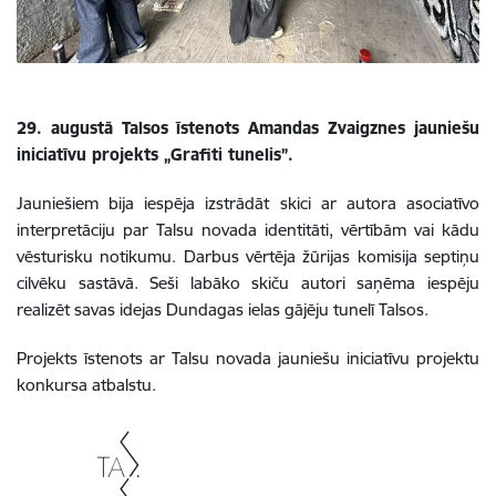
29. augustā Talsos īstenots Amandas Zvaigznes jauniešu
iniciatīvu projekts „Grafiti tunelis”.
Jauniešiem bija iespēja izstrādāt skici ar autora asociatīvo
interpretāciju par Talsu novada identitāti, vērtībām vai kādu
vēsturisku notikumu. Darbus vērtēja žūrijas komisija septiņu
cilvēku sastāvā. Seši labāko skiču autori saņēma iespēju
realizēt savas idejas Dundagas ielas gājēju tunelī Talsos.
Projekts īstenots ar Talsu novada jauniešu iniciatīvu projektu
konkursa atbalstu.