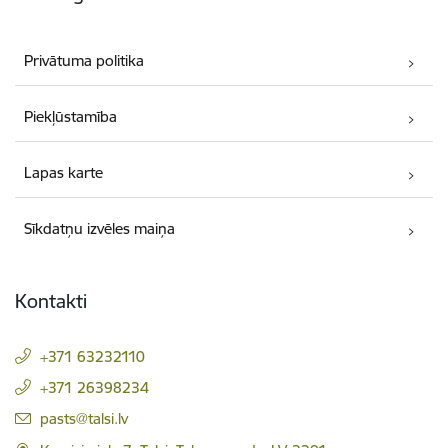
Privātuma politika
Piekļūstamība
Lapas karte
Sīkdatņu izvēles maiņa
Kontakti
+371 63232110
+371 26398234
E-pasts:
pasts@talsi.lv