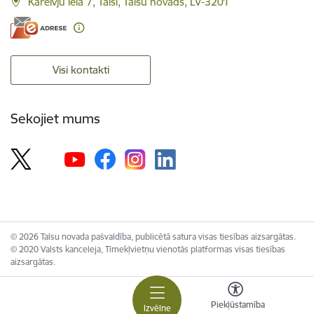
Kareivju iela 7, Talsi, Talsu novads, LV-3201
Visi kontakti
Sekojiet mums
© 2026 Talsu novada pašvaldība, publicētā satura visas tiesības aizsargātas.
© 2020 Valsts kanceleja, Tīmekļvietņu vienotās platformas visas tiesības
aizsargātas.
Piekļūstamība
Izvēlne