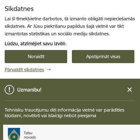
Pāriet uz lapas saturu
Sīkdatnes
Spied
lai meklētu
Enter
Lai šī tīmekļvietne darbotos, tā izmanto obligāti nepieciešamās
sīkdatnes. Ar Jūsu piekrišanu papildus šajā vietnē var tikt
izmantotas statistikas un sociālo mediju sīkdatnes.
Lūdzu, atzīmējiet savu izvēli:
Noraidīt
Apstiprināt visas
Pārvaldīt sīkdatnes
Uzmanību!
Tehnisku traucējumu dēļ informācija vietnē var parādīties
kļūdaini, novēloti vai īslaicīgi nebūt pieejama