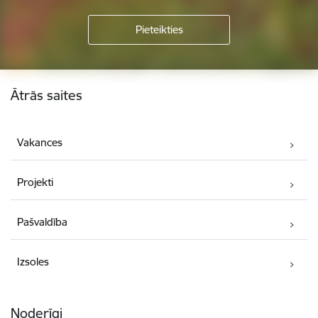
Kājene
Ātrās saites
Vakances
Projekti
Pašvaldība
Izsoles
Noderīgi