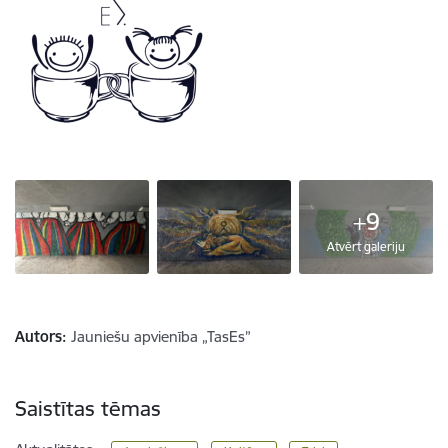
+9
Atvērt galeriju
Autors:
Jauniešu apvienība „TasEs”
Saistītas tēmas