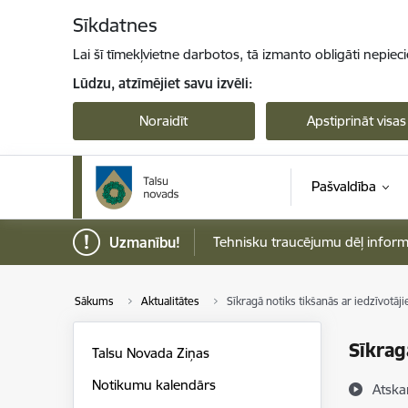
Pāriet uz lapas saturu
Sīkdatnes
Lai šī tīmekļvietne darbotos, tā izmanto obligāti nepiec
Lūdzu, atzīmējiet savu izvēli:
Noraidīt
Apstiprināt visas
Pašvaldība
Uzmanību!
Tehnisku traucējumu dēļ informāci
Sākums
Aktualitātes
Sīkragā notiks tikšanās ar iedzīvotāj
Sīkrag
Talsu Novada Ziņas
Notikumu kalendārs
Atska