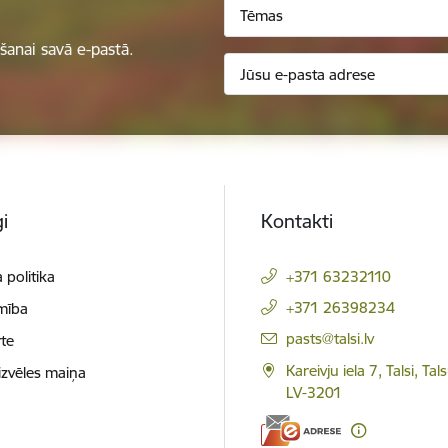
Tēmas
anai savā e-pastā.
i
Kontakti
 politika
+371 63232110
+371 26398234
mība
E-pasts:
pasts@talsi.lv
te
Kareivju iela 7, Talsi, Ta
izvēles maiņa
LV-3201