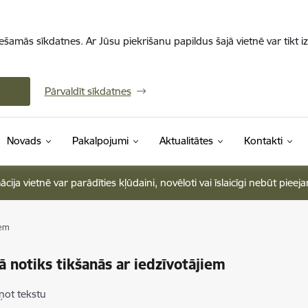
iešamās sīkdatnes. Ar Jūsu piekrišanu papildus šajā vietnē var tikt i
Pārvaldīt sīkdatnes
Novads
Pakalpojumi
Aktualitātes
Kontakti
ja vietnē var parādīties kļūdaini, novēloti vai īslaicīgi nebūt pieej
iem
ā notiks tikšanās ar iedzīvotājiem
ņot tekstu