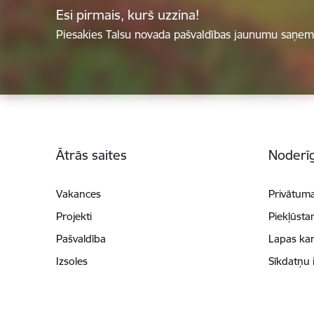
Esi pirmais, kurš uzzina!
Piesakies Talsu novada pašvaldības jaunumu saņemš
Kājene
Ātrās saites
Noderīg
Vakances
Privātuma
Projekti
Piekļūsta
Pašvaldība
Lapas kar
Izsoles
Sīkdatņu 