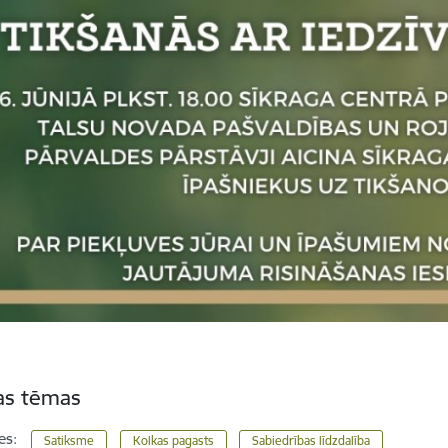
tas tēmas
es:
Satiksme
Kolkas pagasts
Sabiedrības līdzdalība