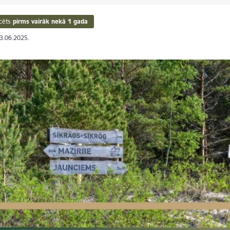
cēts
pirms vairāk nekā 1 gada
03.06.2025.