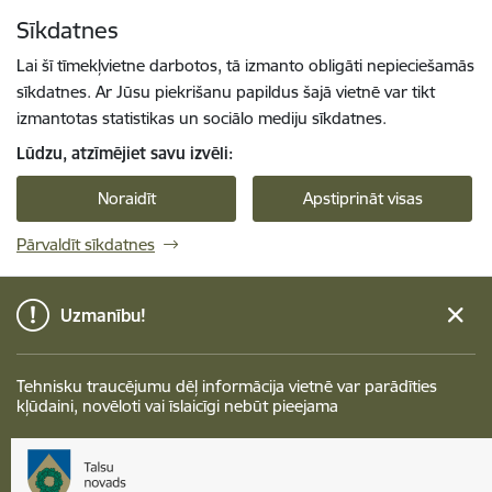
Pāriet uz lapas saturu
Sīkdatnes
Spied
lai meklētu
Enter
Lai šī tīmekļvietne darbotos, tā izmanto obligāti nepieciešamās
sīkdatnes. Ar Jūsu piekrišanu papildus šajā vietnē var tikt
izmantotas statistikas un sociālo mediju sīkdatnes.
Lūdzu, atzīmējiet savu izvēli:
Noraidīt
Apstiprināt visas
Pārvaldīt sīkdatnes
Uzmanību!
Tehnisku traucējumu dēļ informācija vietnē var parādīties
kļūdaini, novēloti vai īslaicīgi nebūt pieejama