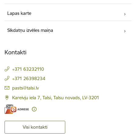
Lapas karte
Sīkdatņu izvēles maiņa
Kontakti
+371 63232110
+371 26398234
E-pasts:
pasts@talsi.lv
Kareivju iela 7, Talsi, Talsu novads, LV-3201
Visi kontakti