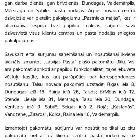
gan darba dienās, gan brīvdienās, Dundagas, Valdemārpils,
Mērsraga un Sabiles pasta nodaļās.
Ārpus novada centra
dzīvojošie var pieteikt pakalpojumu
„
Pastnieks mājās”, kas ir
alternatīva iespēja bez papildu maksas saņemt savā
dzīvesvietā visus klientu centros un pasta nodaļās sniegtos
pakalpojumus.
Savukārt ērtai sūtījumu saņemšanai un nosūtīšanai ikviens
aicināts izmantot
„
Latvijas Pasta” plašo pakomātu tīklu. Visi
āra pakomāti aprīkoti ar papildu funkcionalitāti: tajos iebūvēta
vēstuļu kastīte, kas ļauj parūpēties par korespondences
nosūtīšanu. Talsu novadā pakomāti uzstādīti Rīgas ielā 8,
Dundagas ielā 18, Raiņa ielā 26, Talsos; Brīvības ielā 12,
Stendē; Lielajā ielā 31, Mērsragā; Talsu ielā 20, Dundagā;
Ventspils ielā 9, Sabilē; Selgas ielā 2, Rojā;
„​​​​​​​
Kastaņās”,
Vandzenē;
„
Zītaros”, Kolkā; Raiņa ielā 16, Valdemārpilī.
Izmantojot pakomātu, sūtījumu var nosūtīt ne tikai uz citu
pakomātu, bet arī uz klientu centru, pasta nodaļu vai uz