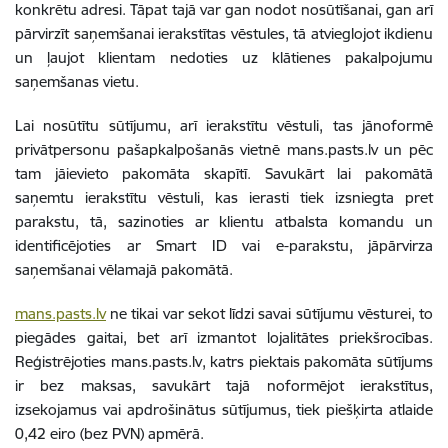
konkrētu adresi. Tāpat tajā var gan nodot nosūtīšanai, gan arī
pārvirzīt saņemšanai ierakstītas vēstules, tā atvieglojot ikdienu
un ļaujot klientam nedoties uz klātienes pakalpojumu
saņemšanas vietu.
Lai nosūtītu sūtījumu, arī ierakstītu vēstuli, tas jānoformē
privātpersonu pašapkalpošanās vietnē mans.pasts.lv un pēc
tam jāievieto pakomāta skapītī. Savukārt lai pakomātā
saņemtu ierakstītu vēstuli, kas ierasti tiek izsniegta pret
parakstu, tā, sazinoties ar klientu atbalsta komandu un
identificējoties ar Smart ID vai e-parakstu, jāpārvirza
saņemšanai vēlamajā pakomātā.
mans.pasts.lv
ne tikai var sekot līdzi savai sūtījumu vēsturei, to
piegādes gaitai, bet arī izmantot lojalitātes priekšrocības.
Reģistrējoties mans.pasts.lv, katrs piektais pakomāta sūtījums
ir bez maksas, savukārt tajā noformējot ierakstītus,
izsekojamus vai apdrošinātus sūtījumus, tiek piešķirta atlaide
0,42 eiro (bez PVN) apmērā.