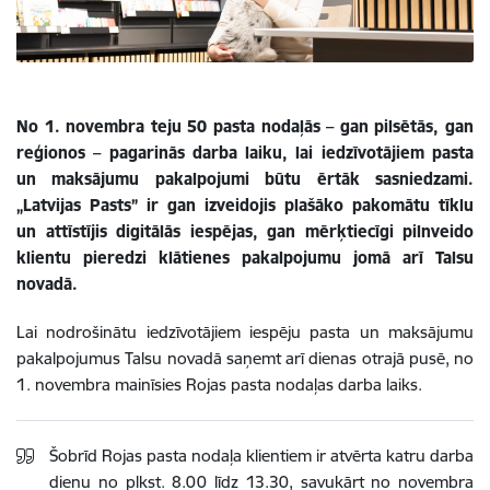
No 1. novembra teju 50 pasta nodaļās – gan pilsētās, gan
reģionos – pagarinās darba laiku, lai iedzīvotājiem pasta
un maksājumu pakalpojumi būtu ērtāk sasniedzami.
„
Latvijas Pasts” ir gan izveidojis plašāko pakomātu tīklu
un attīstījis digitālās iespējas, gan mērķtiecīgi pilnveido
klientu pieredzi klātienes pakalpojumu jomā arī Talsu
novadā.
Lai nodrošinātu iedzīvotājiem iespēju pasta un maksājumu
pakalpojumus Talsu novadā saņemt arī dienas otrajā pusē, no
1. novembra mainīsies Rojas pasta nodaļas darba laiks.
Šobrīd Rojas pasta nodaļa klientiem ir atvērta katru darba
dienu no plkst. 8.00 līdz 13.30, savukārt no novembra