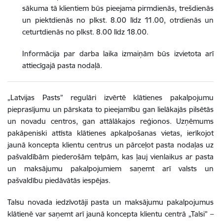
sākuma tā klientiem būs pieejama pirmdienās, trešdienās
un piektdienās no plkst. 8.00 līdz 11.00, otrdienās un
ceturtdienās no plkst. 8.00 līdz 18.00.
Informācija par darba laika izmaiņām būs izvietota arī
attiecīgajā pasta nodaļā.
„
Latvijas Pasts” regulāri izvērtē klātienes pakalpojumu
pieprasījumu un pārskata to pieejamību gan lielākajās pilsētās
un novadu centros, gan attālākajos reģionos. Uzņēmums
pakāpeniski attīsta klātienes apkalpošanas vietas, ierīkojot
jaunā koncepta klientu centrus un pārceļot pasta nodaļas uz
pašvaldībām piederošām telpām, kas ļauj vienlaikus ar pasta
un maksājumu pakalpojumiem saņemt arī valsts un
pašvaldību piedāvātās iespējas.
Talsu novada iedzīvotāji pasta un maksājumu pakalpojumus
klātienē var saņemt arī jaunā koncepta klientu centrā
„
Talsi” –