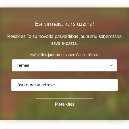
Esi pirmais, kurš uzzina!
Piesakies Talsu novada pašvaldības jaunumu saņemšanai
savā e-pastā.
Izvēlieties jaunumu saņemšanas tēmas:
Tēmas
Kājene