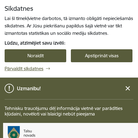
Pāriet uz lapas saturu
Sīkdatnes
Spied
lai meklētu
Enter
Lai šī tīmekļvietne darbotos, tā izmanto obligāti nepieciešamās
sīkdatnes. Ar Jūsu piekrišanu papildus šajā vietnē var tikt
izmantotas statistikas un sociālo mediju sīkdatnes.
Lūdzu, atzīmējiet savu izvēli:
Noraidīt
Apstiprināt visas
Pārvaldīt sīkdatnes
Uzmanību!
Tehnisku traucējumu dēļ informācija vietnē var parādīties
kļūdaini, novēloti vai īslaicīgi nebūt pieejama