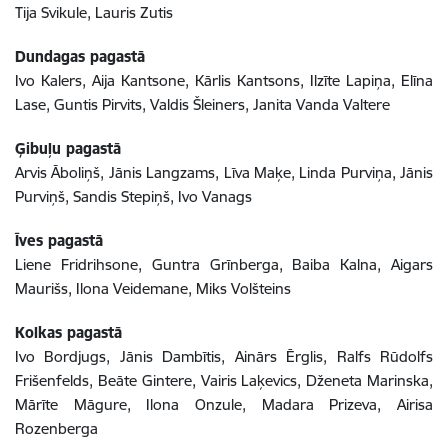
Tija Svikule, Lauris Zutis
Dundagas pagastā
Ivo Kalers, Aija Kantsone, Kārlis Kantsons, Ilzīte Lapiņa, Elīna
Lase, Guntis Pirvits, Valdis Šleiners, Janita Vanda Valtere
Ģibuļu pagastā
Arvis Āboliņš, Jānis Langzams, Līva Maķe, Linda Purviņa, Jānis
Purviņš, Sandis Stepiņš, Ivo Vanags
Īves pagastā
Liene Fridrihsone, Guntra Grīnberga, Baiba Kalna, Aigars
Maurišs, Ilona Veidemane, Miks Volšteins
Kolkas pagastā
Ivo Bordjugs, Jānis Dambītis, Ainārs Ērglis, Ralfs Rūdolfs
Frišenfelds, Beāte Gintere, Vairis Laķevics, Dženeta Marinska,
Mārīte Māgure, Ilona Onzule, Madara Prizeva, Airisa
Rozenberga