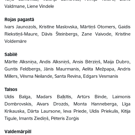
Valdmane, Liene Vindele
Rojas pagastā
Ivars Jaunozols, Kristīne Maslovska, Mārtiņš Otomers, Gaidis
Riekstiņš-Maure, Dāvis Šteinbergs, Zane Vaivode, Kristīne
Voldemāre
Sabilē
Mārīte Alksniņa, Andis Alksniņš, Ansis Bērziņš, Maija Dubro,
Guntis Feldbergs, Jānis Maurmanis, Aelita Mežpapa, Andris
Millers, Vēsma Neilande, Santa Revina, Edgars Vesmanis
Talsos
Uldis Balga, Madars Baļķītis, Artūrs Binde, Laimonis
Dombrovskis, Aivars Drozds, Monta Hanneberga, Līga
Krikauska, Dārta Laursone, Ieva Priede, Uldis Priekulis, Kitija
Tigule, Imants Ziediņš, Pēteris Zorģis
Valdemārpilī