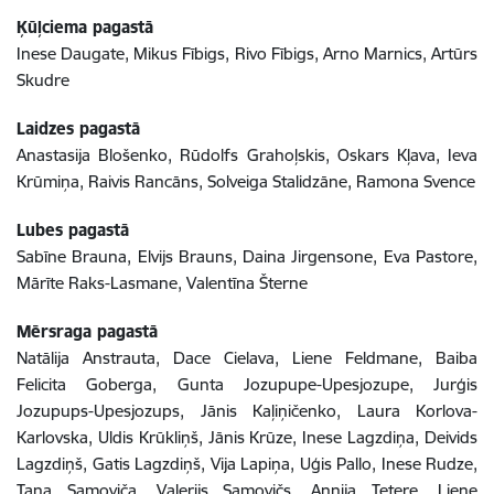
Ķūļciema pagastā
Inese Daugate, Mikus Fībigs, Rivo Fībigs, Arno Marnics, Artūrs
Skudre
Laidzes pagastā
Anastasija Blošenko, Rūdolfs Grahoļskis, Oskars Kļava, Ieva
Krūmiņa, Raivis Rancāns, Solveiga Stalidzāne, Ramona Svence
Lubes pagastā
Sabīne Brauna, Elvijs Brauns, Daina Jirgensone, Eva Pastore,
Mārīte Raks-Lasmane, Valentīna Šterne
Mērsraga pagastā
Natālija Anstrauta, Dace Cielava, Liene Feldmane, Baiba
Felicita Goberga, Gunta Jozupupe-Upesjozupe, Jurģis
Jozupups-Upesjozups, Jānis Kaļiņičenko, Laura Korlova-
Karlovska, Uldis Krūkliņš, Jānis Krūze, Inese Lagzdiņa, Deivids
Lagzdiņš, Gatis Lagzdiņš, Vija Lapiņa, Uģis Pallo, Inese Rudze,
Taņa Samoviča, Valerijs Samovičs, Annija Tetere, Liene