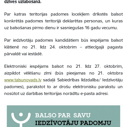
dzīves uzlabošanā.
Par katras teritorijas padomes locekļiem drīkstēs balsot
konkrētās padomes teritorijā deklarētas personas, un kuras
uz balsošanas pirmo dienu ir sasniegušas 16 gadu vecumu.
Par iedzīvotāju padomes kandidātiem būs iespējams balsot
klātienē no 21. līdz 24. oktobrim – attiecīgajā pagasta
pārvaldē vai iestādē.
Elektroniski iespējams balsot no 21. līdz 27. oktobrim,
aizpildot vēlēšanu zīmi (būs pieejamas no 21. oktobra
www.talsunovads.lv
sadaļā Sabiedrības līdzdalība/ Iedzīvotāju
padomes), parakstot to ar drošu elektronisku parakstu un
nosūtot uz darbības teritorijas norādītu e-pasta adresi.