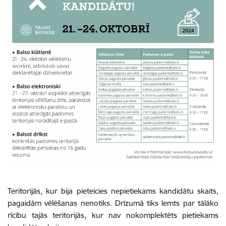
Teritorijās, kur bija pieteicies nepietiekams kandidātu skaits,
pagaidām vēlēšanas nenotiks. Drīzumā tiks lemts par tālāko
rīcību tajās teritorijās, kur nav nokomplektēts pietiekams