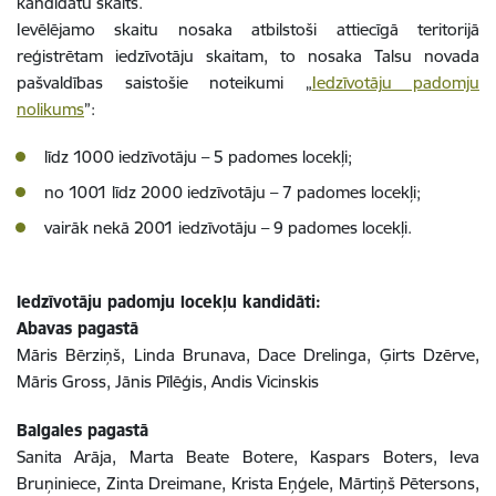
kandidātu skaits.
Ievēlējamo skaitu nosaka atbilstoši attiecīgā teritorijā
reģistrētam iedzīvotāju skaitam, to nosaka Talsu novada
pašvaldības saistošie noteikumi „
Iedzīvotāju padomju
nolikums
”:
līdz 1000 iedzīvotāju – 5 padomes locekļi;
no 1001 līdz 2000 iedzīvotāju – 7 padomes locekļi;
vairāk nekā 2001 iedzīvotāju – 9 padomes locekļi.
Iedzīvotāju padomju locekļu kandidāti:
Abavas pagastā
Māris Bērziņš, Linda Brunava, Dace Drelinga, Ģirts Dzērve,
Māris Gross, Jānis Pīlēģis, Andis Vicinskis
Balgales pagastā
Sanita Arāja, Marta Beate Botere, Kaspars Boters, Ieva
Bruņiniece, Zinta Dreimane, Krista Eņģele, Mārtiņš Pētersons,