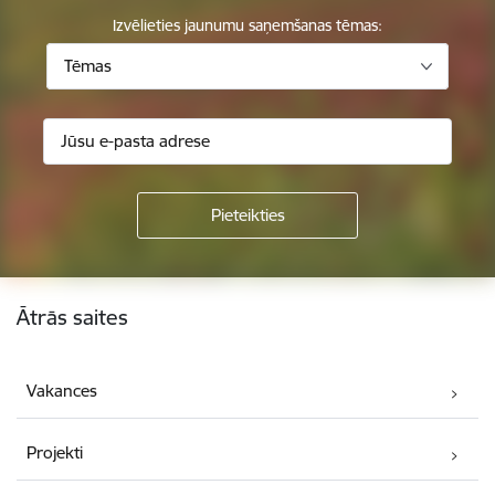
Izvēlieties jaunumu saņemšanas tēmas:
Tēmas
Kājene
Ātrās saites
Vakances
Projekti