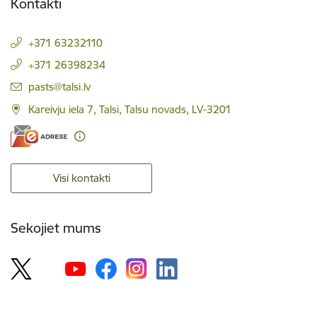
Kontakti
+371 63232110
+371 26398234
E-pasts:
pasts@talsi.lv
Kareivju iela 7, Talsi, Talsu novads, LV-3201
Visi kontakti
Sekojiet mums