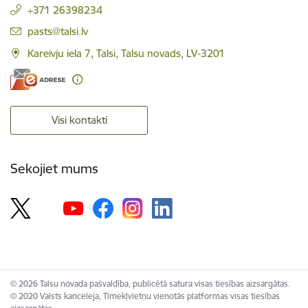
+371 26398234
E-pasts:
pasts@talsi.lv
Kareivju iela 7, Talsi, Talsu novads, LV-3201
Visi kontakti
Sekojiet mums
© 2026 Talsu novada pašvaldība, publicētā satura visas tiesības aizsargātas.
© 2020 Valsts kanceleja, Tīmekļvietņu vienotās platformas visas tiesības