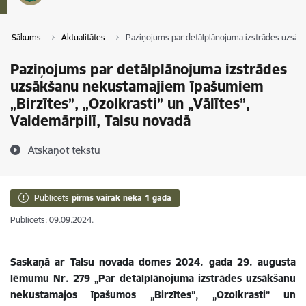
Sākums
Aktualitātes
Paziņojums par detālplānojuma izstrādes uzsākša
Paziņojums par detālplānojuma izstrādes
uzsākšanu nekustamajiem īpašumiem
„Birzītes”, „Ozolkrasti” un „Vālītes”,
Valdemārpilī, Talsu novadā
Atskaņot tekstu
Publicēts
pirms vairāk nekā 1 gada
Publicēts: 09.09.2024.
Saskaņā ar Talsu novada domes 2024. gada 29. augusta
lēmumu Nr. 279 „Par detālplānojuma izstrādes uzsākšanu
nekustamajos īpašumos „Birzītes”, „Ozolkrasti” un