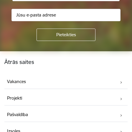
Kājene
Ātrās saites
Vakances
Projekti
Pašvaldība
Izsoles