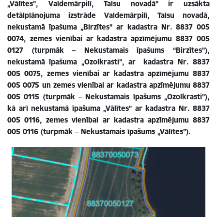
„Vālītes”, Valdemārpilī, Talsu novadā” ir uzsākta
detālplānojuma izstrāde Valdemārpilī, Talsu novadā,
nekustamā īpašuma „Birzītes” ar kadastra Nr. 8837 005
0074, zemes vienībai ar kadastra apzīmējumu 8837 005
0127 (turpmāk – Nekustamais īpašums “Birzītes”),
nekustamā īpašuma „Ozolkrasti”, ar kadastra Nr. 8837
005 0075, zemes vienībai ar kadastra apzīmējumu 8837
005 0075 un zemes vienībai ar kadastra apzīmējumu 8837
005 0115 (turpmāk – Nekustamais īpašums „Ozolkrasti”),
kā arī nekustamā īpašuma „Vālītes” ar kadastra Nr. 8837
005 0116, zemes vienībai ar kadastra apzīmējumu 8837
005 0116 (turpmāk – Nekustamais īpašums „Vālītes”).