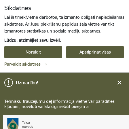
Pāriet uz lapas saturu
Sīkdatnes
Spied
lai meklētu
Enter
Lai šī tīmekļvietne darbotos, tā izmanto obligāti nepieciešamās
sīkdatnes. Ar Jūsu piekrišanu papildus šajā vietnē var tikt
izmantotas statistikas un sociālo mediju sīkdatnes.
Lūdzu, atzīmējiet savu izvēli:
Noraidīt
Apstiprināt visas
Pārvaldīt sīkdatnes
Uzmanību!
Tehnisku traucējumu dēļ informācija vietnē var parādīties
kļūdaini, novēloti vai īslaicīgi nebūt pieejama