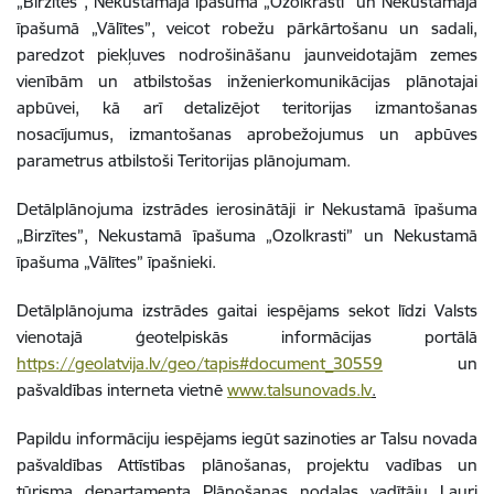
„Birzītes”, Nekustamajā īpašumā „Ozolkrasti” un Nekustamajā
īpašumā „Vālītes”, veicot robežu pārkārtošanu un sadali,
paredzot piekļuves nodrošināšanu jaunveidotajām zemes
vienībām un atbilstošas inženierkomunikācijas plānotajai
apbūvei, kā arī detalizējot teritorijas izmantošanas
nosacījumus, izmantošanas aprobežojumus un apbūves
parametrus atbilstoši Teritorijas plānojumam.
Detālplānojuma izstrādes ierosinātāji ir Nekustamā īpašuma
„Birzītes”, Nekustamā īpašuma „Ozolkrasti” un Nekustamā
īpašuma „Vālītes” īpašnieki.
Detālplānojuma izstrādes gaitai iespējams sekot līdzi Valsts
vienotajā ģeotelpiskās informācijas portālā
https://geolatvija.lv/geo/tapis#document_30559
un
pašvaldības interneta vietnē
www.talsunovads.lv
.
Papildu informāciju iespējams iegūt sazinoties ar Talsu novada
pašvaldības
Attīstības plānošanas, projektu vadības un
tūrisma departamenta Plānošanas nodaļas vadītāju Lauri