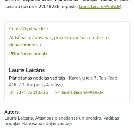
Laicānu
(tālrunis
22018236
, e-pasts:
lauris.laicans@talsi.lv
).
Centrālā pārvalde
Attīstības plānošanas, projektu vadības un tūrisma
departaments
Plānošanas nodaļa
Lauris Laicāns
Plānošanas nodaļas vadītājs
-
Kareivju iela 7, Talsi (kab.
416. / 1. korpuss, 4. stāvs)
+371 22018236
E-pasts:
lauris.laicans@talsi.lv
Autors:
Lauris Laicāns, Attīstības plānošanas un projektu vadības
nodaļas Plānošanas daļas vadītājs