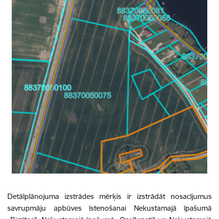
Detālplānojuma izstrādes mērķis ir izstrādāt nosacījumus
savrupmāju apbūves īstenošanai Nekustamajā īpašumā