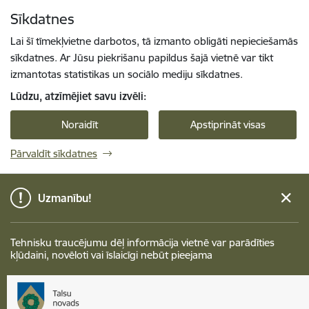
Pāriet uz lapas saturu
Sīkdatnes
Spied
lai meklētu
Enter
Lai šī tīmekļvietne darbotos, tā izmanto obligāti nepieciešamās
sīkdatnes. Ar Jūsu piekrišanu papildus šajā vietnē var tikt
izmantotas statistikas un sociālo mediju sīkdatnes.
Lūdzu, atzīmējiet savu izvēli:
Noraidīt
Apstiprināt visas
Pārvaldīt sīkdatnes
Uzmanību!
Tehnisku traucējumu dēļ informācija vietnē var parādīties
kļūdaini, novēloti vai īslaicīgi nebūt pieejama