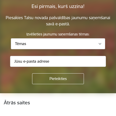
Esi pirmais, kurš uzzina!
Piesakies Talsu novada pašvaldības jaunumu saņemšanai
savā e-pastā.
Izvēlieties jaunumu saņemšanas tēmas:
Tēmas
Kājene
Ātrās saites