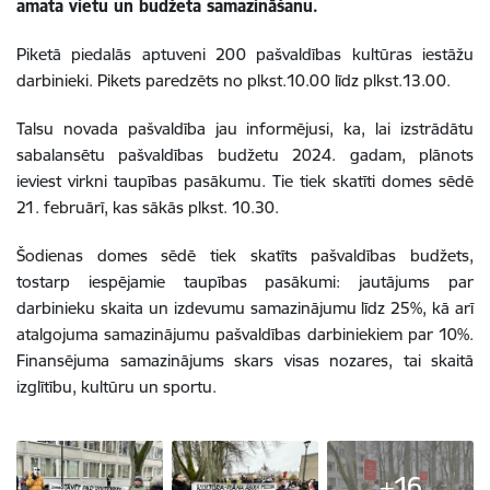
amata vietu un budžeta samazināšanu.
Piketā piedalās aptuveni 200 pašvaldības kultūras iestāžu
darbinieki. Pikets paredzēts no plkst.10.00 līdz plkst.13.00.
Talsu novada pašvaldība jau informējusi, ka, lai izstrādātu
sabalansētu pašvaldības budžetu 2024. gadam, plānots
ieviest virkni taupības pasākumu. Tie tiek skatīti domes sēdē
21. februārī, kas sākās plkst. 10.30.
Šodienas domes sēdē tiek skatīts pašvaldības budžets,
tostarp iespējamie taupības pasākumi: jautājums par
darbinieku skaita un izdevumu samazinājumu līdz 25%, kā arī
atalgojuma samazinājumu pašvaldības darbiniekiem par 10%.
Finansējuma samazinājums skars visas nozares, tai skaitā
izglītību, kultūru un sportu.
+16