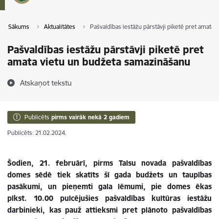
Sākums
Aktualitātes
Pašvaldības iestāžu pārstāvji piketē pret amata
Pašvaldības iestāžu pārstāvji piketē pret
amata vietu un budžeta samazināšanu
Atskaņot tekstu
Publicēts
pirms vairāk nekā 2 gadiem
Publicēts: 21.02.2024.
Šodien, 21. februārī, pirms Talsu novada pašvaldības
domes sēdē tiek skatīts šī gada budžets un taupības
pasākumi, un pieņemti gala lēmumi, pie domes ēkas
plkst. 10.00 pulcējušies pašvaldības kultūras iestāžu
darbinieki, kas pauž attieksmi pret plānoto pašvaldības