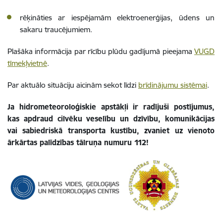
rēķināties ar iespējamām elektroenerģijas, ūdens un
sakaru traucējumiem.
Plašāka informācija par rīcību plūdu gadījumā pieejama
VUGD
tīmekļvietnē
.
Par aktuālo situāciju aicinām sekot līdzi
brīdinājumu sistēmai
.
Ja hidrometeoroloģiskie apstākļi ir radījuši postījumus,
kas apdraud cilvēku veselību un dzīvību, komunikācijas
vai sabiedriskā transporta kustību, zvaniet uz vienoto
ārkārtas palīdzības tālruņa numuru 112!