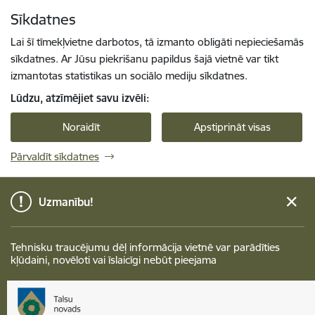
Pāriet uz lapas saturu
Sīkdatnes
Spied
lai meklētu
Enter
Lai šī tīmekļvietne darbotos, tā izmanto obligāti nepieciešamās
sīkdatnes. Ar Jūsu piekrišanu papildus šajā vietnē var tikt
izmantotas statistikas un sociālo mediju sīkdatnes.
Lūdzu, atzīmējiet savu izvēli:
Noraidīt
Apstiprināt visas
Pārvaldīt sīkdatnes
Uzmanību!
Tehnisku traucējumu dēļ informācija vietnē var parādīties
kļūdaini, novēloti vai īslaicīgi nebūt pieejama