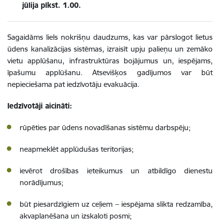
jūlija plkst. 1.00.
Sagaidāms liels nokrišņu daudzums, kas var pārslogot lietus
ūdens kanalizācijas sistēmas, izraisīt upju palieņu un zemāko
vietu applūšanu, infrastruktūras bojājumus un, iespējams,
īpašumu applūšanu. Atsevišķos gadījumos var būt
nepieciešama pat iedzīvotāju evakuācija.
Iedzīvotāji aicināti:
rūpēties par ūdens novadīšanas sistēmu darbspēju;
neapmeklēt applūdušas teritorijas;
ievērot drošības ieteikumus un atbildīgo dienestu
norādījumus;
būt piesardzīgiem uz ceļiem – iespējama slikta redzamība,
akvaplanēšana un izskaloti posmi;