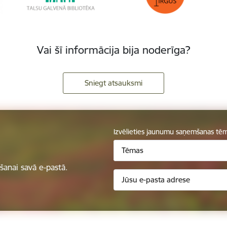
Vai šī informācija bija noderīga?
Sniegt atsauksmi
Izvēlieties jaunumu saņemšanas tē
Tēmas
anai savā e-pastā.