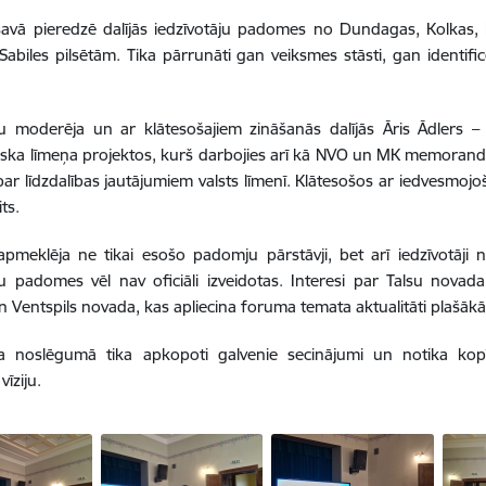
avā pieredzē dalījās iedzīvotāju padomes no Dundagas, Kolkas, 
Sabiles pilsētām. Tika pārrunāti gan veiksmes stāsti, gan identificē
moderēja un ar klātesošajiem zināšanās dalījās Āris Ādlers – te
iska līmeņa projektos, kurš darbojies arī kā NVO un MK memorand
par līdzdalības jautājumiem valsts līmenī. Klātesošos ar iedvesmojo
ts.
meklēja ne tikai esošo padomju pārstāvji, bet arī iedzīvotāji 
ju padomes vēl nav oficiāli izveidotas. Interesi par Talsu novada 
un Ventspils novada, kas apliecina foruma temata aktualitāti plašā
 noslēgumā tika apkopoti galvenie secinājumi un notika kopī
īziju.