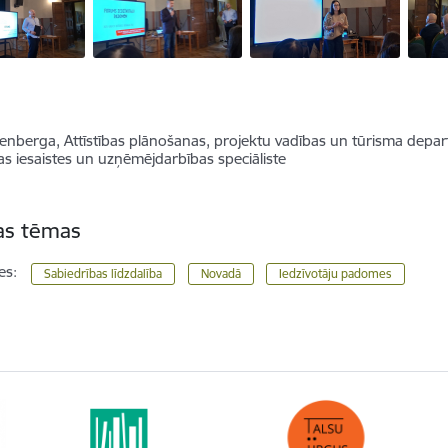
nberga, Attīstības plānošanas, projektu vadības un tūrisma depa
as iesaistes un uzņēmējdarbības speciāliste
tas tēmas
es:
Sabiedrības līdzdalība
Novadā
Iedzīvotāju padomes