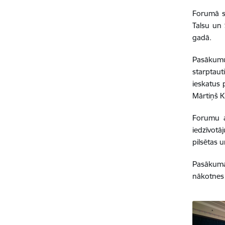
Forumā s
Talsu un 
gadā.
Pasākumu 
starptaut
ieskatus 
Mārtiņš Ki
Forumu ap
iedzīvotā
pilsētas 
Pasākuma
nākotnes v