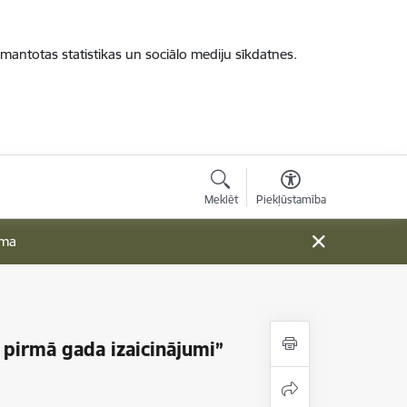
zmantotas statistikas un sociālo mediju sīkdatnes.
Meklēt
Piekļūstamība
ama
 pirmā gada izaicinājumi”