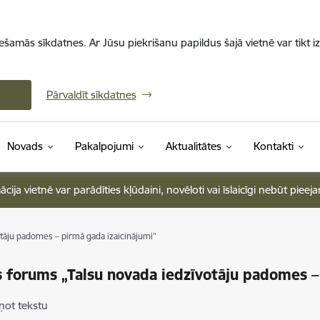
iešamās sīkdatnes. Ar Jūsu piekrišanu papildus šajā vietnē var tikt i
Pārvaldīt sīkdatnes
Novads
Pakalpojumi
Aktualitātes
Kontakti
ja vietnē var parādīties kļūdaini, novēloti vai īslaicīgi nebūt pieej
otāju padomes – pirmā gada izaicinājumi”
s forums „Talsu novada iedzīvotāju padomes –
ņot tekstu