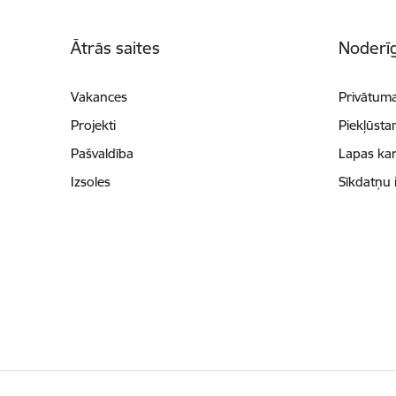
Kājene
Ātrās saites
Noderīg
Vakances
Privātuma
Projekti
Piekļūsta
Pašvaldība
Lapas kar
Izsoles
Sīkdatņu 