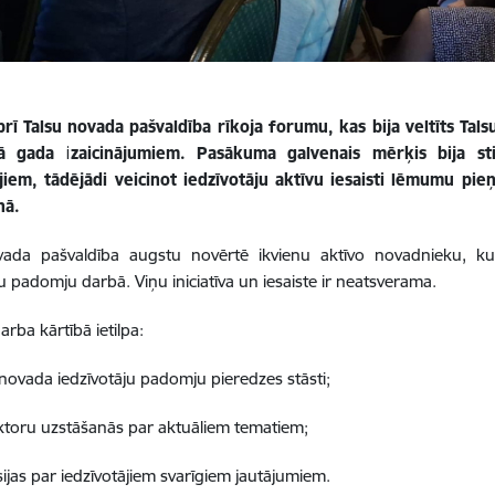
brī Talsu novada pašvaldība rīkoja forumu, kas bija veltīts Ta
 gada izaicinājumiem. Pasākuma galvenais mērķis bija sti
ājiem, tādējādi veicinot iedzīvotāju aktīvu iesaisti lēmumu pi
nā.
vada pašvaldība augstu novērtē ikvienu aktīvo novadnieku, ku
ju padomju darbā. Viņu iniciatīva un iesaiste ir neatsverama.
rba kārtībā ietilpa:
 novada iedzīvotāju padomju pieredzes stāsti;
ektoru uzstāšanās par aktuāliem tematiem;
sijas par iedzīvotājiem svarīgiem jautājumiem.