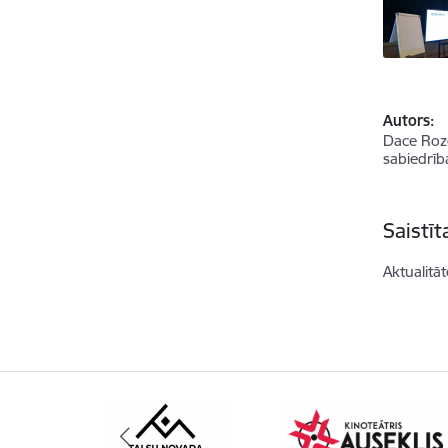
Autors:
Dace Roze
sabiedrīb
Saistī
Aktualitāt