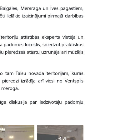
Balgales, Mērsraga un Īves pagastiem,
ti lielākie izaicinājumi pirmajā darbības
ritoriju attīstības eksperts vietēja un
a padomes loceklis, sniedzot praktiskus
šu pieredzes stāstu uzrunāja arī mūziķis
no tām Talsu novada teritorijām, kurās
pieredzi izrādīja arī viesi no Ventspils
kā mērogā.
ga diskusija par iedzīvotāju padomju
+14