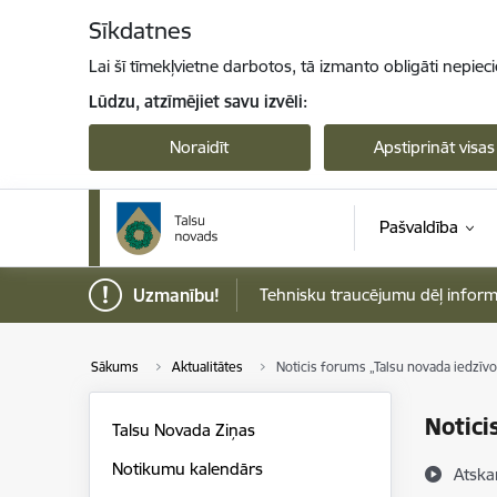
Pāriet uz lapas saturu
Sīkdatnes
Lai šī tīmekļvietne darbotos, tā izmanto obligāti nepiec
Lūdzu, atzīmējiet savu izvēli:
Noraidīt
Apstiprināt visas
Pašvaldība
Uzmanību!
Tehnisku traucējumu dēļ informāci
Sākums
Aktualitātes
Noticis forums „Talsu novada iedzīv
Notici
Talsu Novada Ziņas
Notikumu kalendārs
Atska