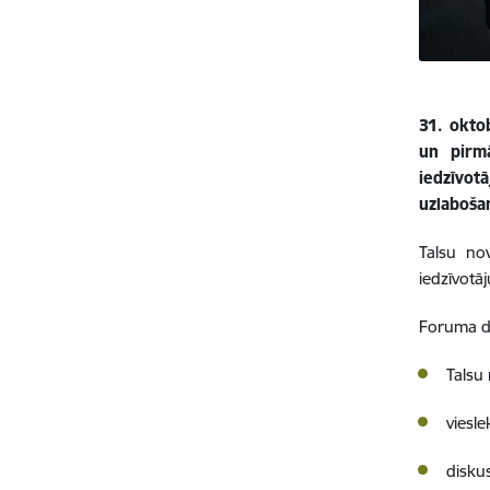
31. okto
un pirmā
iedzīvot
uzlaboša
Talsu no
iedzīvotā
Foruma da
Talsu
viesl
disku