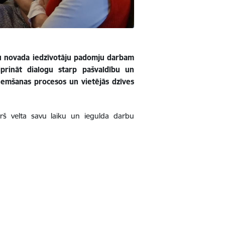
lsu novada iedzīvotāju padomju darbam
prināt dialogu starp pašvaldību un
eņemšanas procesos un vietējās dzīves
rš velta savu laiku un iegulda darbu