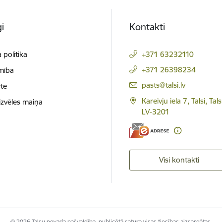
i
Kontakti
 politika
+371 63232110
+371 26398234
mība
E-pasts:
pasts@talsi.lv
te
Kareivju iela 7, Talsi, Ta
izvēles maiņa
LV-3201
Visi kontakti
© 2026 Talsu novada pašvaldība, publicētā satura visas tiesības aizsargātas.