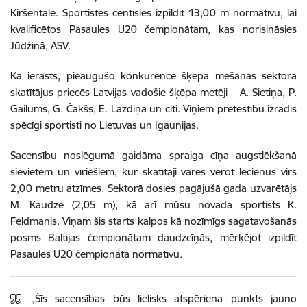
Kiršentāle. Sportistes centīsies izpildīt 13,00 m normatīvu, lai
kvalificētos Pasaules U20 čempionātam, kas norisināsies
Jūdžinā, ASV.
Kā ierasts, pieaugušo konkurencē šķēpa mešanas sektorā
skatītājus priecēs Latvijas vadošie šķēpa metēji – A. Sietiņa, P.
Gailums, G. Čakšs, E. Lazdiņa un citi. Viņiem pretestību izrādīs
spēcīgi sportisti no Lietuvas un Igaunijas.
Sacensību noslēgumā gaidāma spraiga cīņa augstlēkšanā
sievietēm un vīriešiem, kur skatītāji varēs vērot lēcienus virs
2,00 metru atzīmes. Sektorā dosies pagājušā gada uzvarētājs
M. Kaudze (2,05 m), kā arī mūsu novada sportists K.
Feldmanis. Viņam šis starts kalpos kā nozīmīgs sagatavošanās
posms Baltijas čempionātam daudzcīņās, mērķējot izpildīt
Pasaules U20 čempionāta normatīvu.
„Šīs sacensības būs lielisks atspēriena punkts jauno