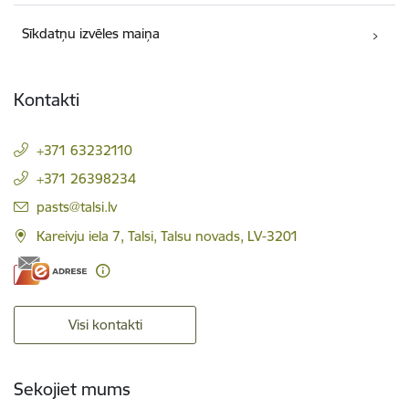
Sīkdatņu izvēles maiņa
Kontakti
+371 63232110
+371 26398234
E-pasts:
pasts@talsi.lv
Kareivju iela 7, Talsi, Talsu novads, LV-3201
Visi kontakti
Sekojiet mums