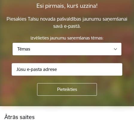
Esi pirmais, kurš uzzina!
Piesakies Talsu novada pašvaldības jaunumu saņemšanai
savā e-pastā.
Izvēlieties jaunumu saņemšanas tēmas:
Tēmas
Kājene
Ātrās saites