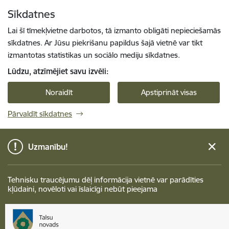
Pāriet uz lapas saturu
Sīkdatnes
Spied
lai meklētu
Enter
Lai šī tīmekļvietne darbotos, tā izmanto obligāti nepieciešamās
sīkdatnes. Ar Jūsu piekrišanu papildus šajā vietnē var tikt
izmantotas statistikas un sociālo mediju sīkdatnes.
Lūdzu, atzīmējiet savu izvēli:
Noraidīt
Apstiprināt visas
Pārvaldīt sīkdatnes
Uzmanību!
Tehnisku traucējumu dēļ informācija vietnē var parādīties
kļūdaini, novēloti vai īslaicīgi nebūt pieejama