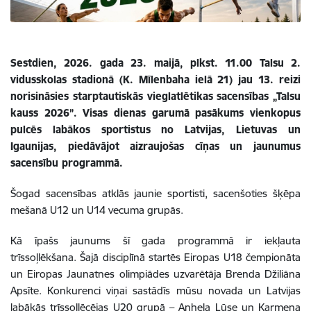
Sestdien, 2026. gada 23. maijā, plkst. 11.00 Talsu 2.
vidusskolas stadionā (K. Mīlenbaha ielā 21) jau 13. reizi
norisināsies starptautiskās vieglatlētikas sacensības „Talsu
kauss 2026”. Visas dienas garumā pasākums vienkopus
pulcēs labākos sportistus no Latvijas, Lietuvas un
Igaunijas, piedāvājot aizraujošas cīņas un jaunumus
sacensību programmā.
Šogad sacensības atklās jaunie sportisti, sacenšoties šķēpa
mešanā U12 un U14 vecuma grupās.
Kā īpašs jaunums šī gada programmā ir iekļauta
trīssoļlēkšana. Šajā disciplīnā startēs Eiropas U18 čempionāta
un Eiropas Jaunatnes olimpiādes uzvarētāja Brenda Džiliāna
Apsīte. Konkurenci viņai sastādīs mūsu novada un Latvijas
labākās trīssoļlēcējas U20 grupā – Anhela Lūse un Karmena