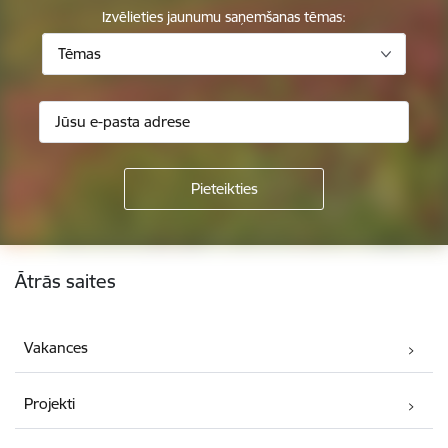
Izvēlieties jaunumu saņemšanas tēmas:
Tēmas
Kājene
Ātrās saites
Vakances
Projekti