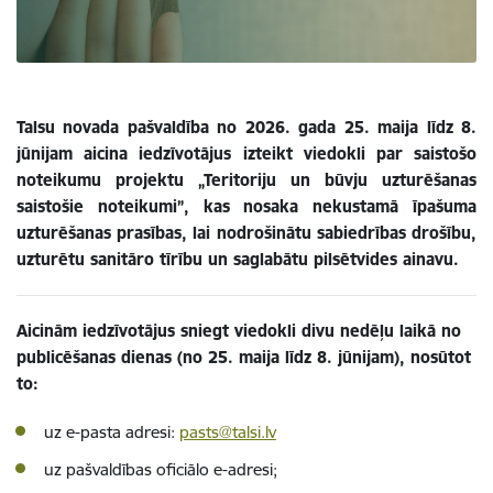
Talsu novada pašvaldība no 2026. gada 25. maija līdz 8.
jūnijam aicina iedzīvotājus izteikt viedokli par saistošo
noteikumu projektu „Teritoriju un būvju uzturēšanas
saistošie noteikumi”, kas nosaka nekustamā īpašuma
uzturēšanas prasības, lai nodrošinātu sabiedrības drošību,
uzturētu sanitāro tīrību un saglabātu pilsētvides ainavu.
Aicinām iedzīvotājus sniegt viedokli divu nedēļu laikā no
publicēšanas dienas (no 25. maija līdz 8. jūnijam), nosūtot
to:
uz e-pasta adresi:
pasts@talsi.lv
​
uz pašvaldības oficiālo e-adresi;