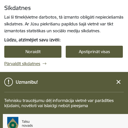
Pāriet uz lapas saturu
Sīkdatnes
Spied
lai meklētu
Enter
Lai šī tīmekļvietne darbotos, tā izmanto obligāti nepieciešamās
sīkdatnes. Ar Jūsu piekrišanu papildus šajā vietnē var tikt
izmantotas statistikas un sociālo mediju sīkdatnes.
Lūdzu, atzīmējiet savu izvēli:
Noraidīt
Apstiprināt visas
Pārvaldīt sīkdatnes
Uzmanību!
Tehnisku traucējumu dēļ informācija vietnē var parādīties
kļūdaini, novēloti vai īslaicīgi nebūt pieejama