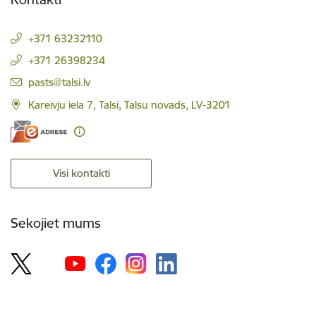
+371 63232110
+371 26398234
E-pasts:
pasts@talsi.lv
Kareivju iela 7, Talsi, Talsu novads, LV-3201
Visi kontakti
Sekojiet mums