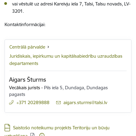
vai vēstulē uz adresi Kareivju iela 7, Talsi, Talsu novads, LV-
3201.
Kontaktinformācijai:
Centrālā pārvalde
Juridiskais, iepirkumu un kapitālsabiedrību uzraudzības
departaments
Aigars Šturms
Vecākais jurists
-
Pils iela 5, Dundaga, Dundagas
pagasts
+371 20289888
E-pasts:
aigars.sturms@talsi.lv
Lejupielādēt:
Saistošo noteikumu projekts Teritoriju un būvju
uzturēšana